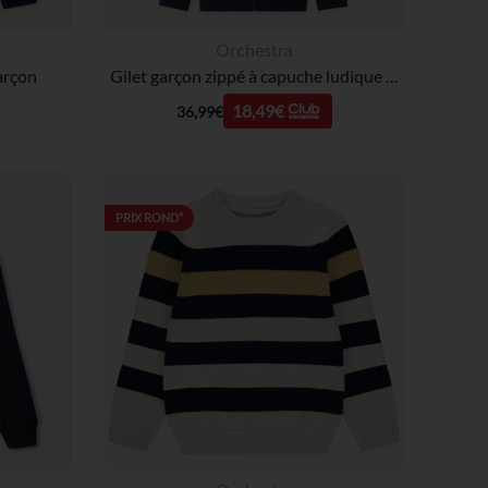
Orchestra
garçon
Gilet garçon zippé à capuche ludique Spider-Man Marvel
18,49€
36,99€
PRIX ROND*