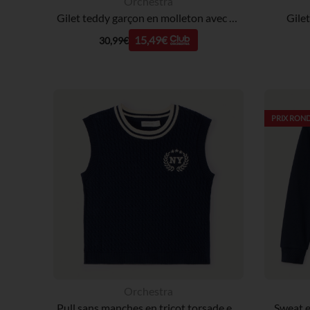
Orchestra
Gilet teddy garçon en molleton avec broderie fantaisie
Gilet
15,49€
30,99€
PRIX ROND
Orchestra
Pull sans manches en tricot torsade et broderie fille
Sweat e