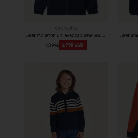
Orchestra
Gilet molleton uni avec capuche pour garçon
6,99€
13,99€