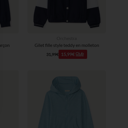
Orchestra
garçon
Gilet fille style teddy en molleton
15,99€
31,99€
 Options
tres de confidentialité, en garantissant la conformité avec les