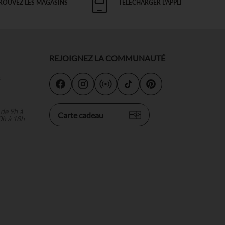
ROUVEZ LES MAGASINS
TÉLÉCHARGER L'APPLI
REJOIGNEZ LA COMMUNAUTÉ
s
 de 9h à
Carte cadeau
0h à 18h