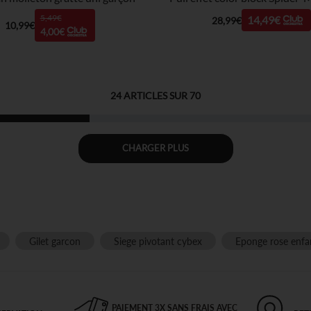
5,49€
14,49€
28,99€
10,99€
4,00€
24
ARTICLES SUR
70
CHARGER PLUS
Gilet garcon
Siege pivotant cybex
Eponge rose enfa
PAIEMENT 3X SANS FRAIS AVEC