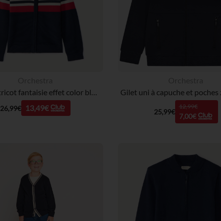
Orchestra
Orchestra
Gilet en tricot fantaisie effet color block garçon
12,99€
13,49€
26,99€
25,99€
7,00€