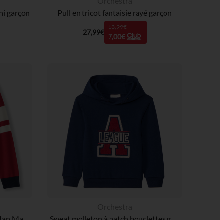
Orchestra
ni garçon
Pull en tricot fantaisie rayé garçon
13,99€
27,99€
7,00€
Orchestra
Pull effet color block Spider-Man Marvel garçon
Sweat molleton à patch bouclettes garçon