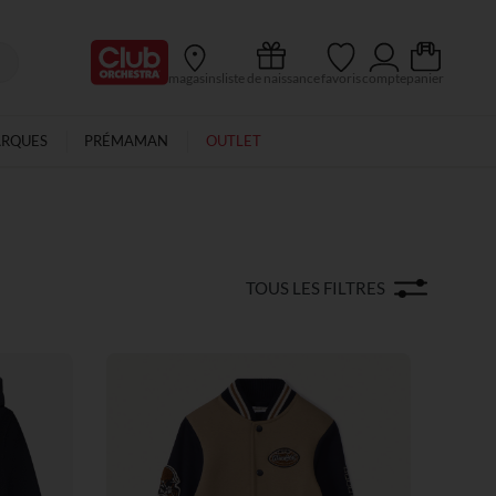
Ma Carte Club
magasins
liste de naissance
favoris
compte
panier
ARQUES
PRÉMAMAN
OUTLET
TOUS LES FILTRES