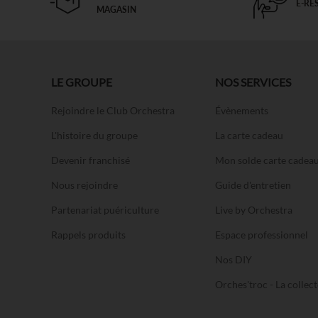
E-RÉ
MAGASIN
LE GROUPE
NOS SERVICES
Rejoindre le Club Orchestra
Évènements
L'histoire du groupe
La carte cadeau
Devenir franchisé
Mon solde carte cadea
Nous rejoindre
Guide d'entretien
Partenariat puériculture
Live by Orchestra
Rappels produits
Espace professionnel
Nos DIY
Orches'troc - La collect