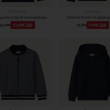
Orchestra
Orchestra
Gilet à capuche à zip et contrasté garçon
Gilet en tricot uni zippé 
13,49€
9,99€
26,99€
19,99€