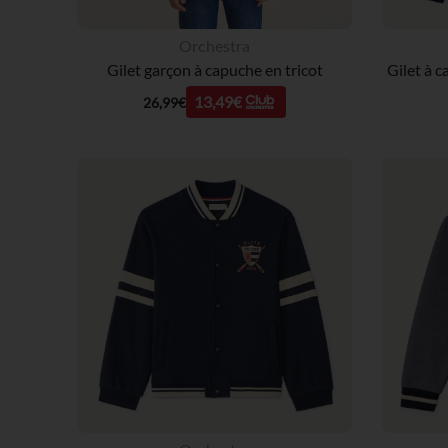
Orchestra
Gilet garçon à capuche en tricot
13,49€
26,99€