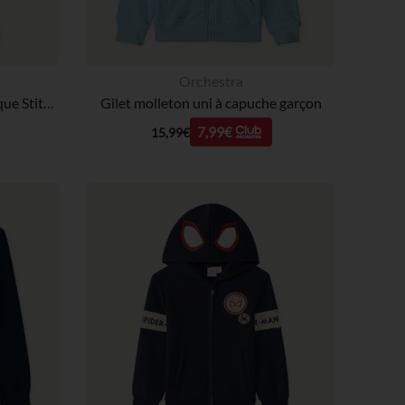
Orchestra
Gilet molleton à capuche ludique Stitch Disney fille
Gilet molleton uni à capuche garçon
7,99€
15,99€