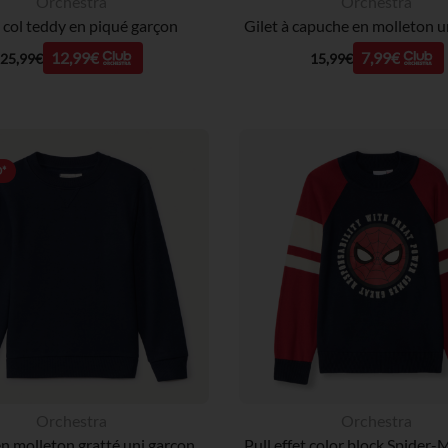
Orchestra
Orchestra
 col teddy en piqué garçon
Gilet à capuche en molleton u
12,99€
7,99€
25,99€
15,99€
*
Orchestra
Orchestra
n molleton gratté uni garçon