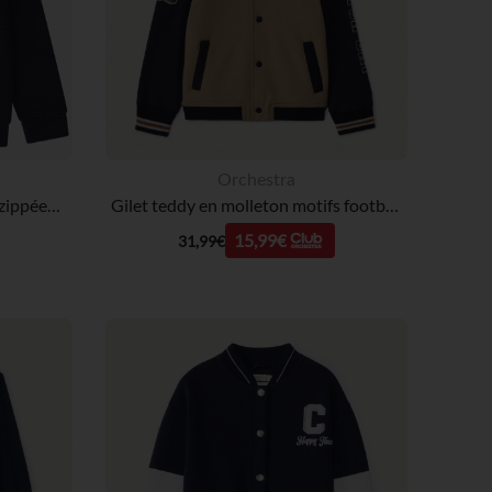
Orchestra
Gilet uni à capuche et poches zippées garçon
Gilet teddy en molleton motifs football US garçon
15,99€
31,99€