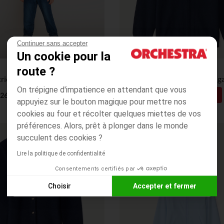
Continuer sans accepter
Un cookie pour la
Orchestra
Orchestra
route ?
Gilet en tricot uni finition côtelée garçon
Gilet zippé en tricot uni 
On trépigne d'impatience en attendant que vous
13,49€
9,99€
26,99€
19,99€
appuyiez sur le bouton magique pour mettre nos
cookies au four et récolter quelques miettes de vos
préférences. Alors, prêt à plonger dans le monde
succulent des cookies ?
Lire la politique de confidentialité
Consentements certifiés par
Choisir
Accepter et fermer
Axeptio consent
Plateforme de Gestion du Consentement : Personnalisez vos
Notre plateforme vous permet d'adapter et de gérer vos paramè