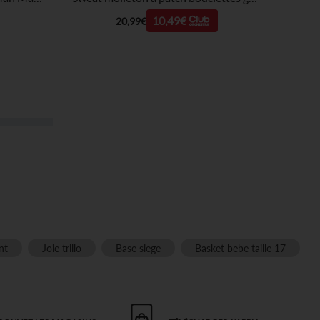
10,49€
20,99€
nt
Joie trillo
Base siege
Basket bebe taille 17