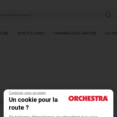
LTURE
JOUETS & LIVRES
CHAMBRE & DÉCORATION
LES M
Continuer sans accepter
0
ARTICLES SUR
0
Un cookie pour la
route ?
On trépigne d'impatience en attendant que vous