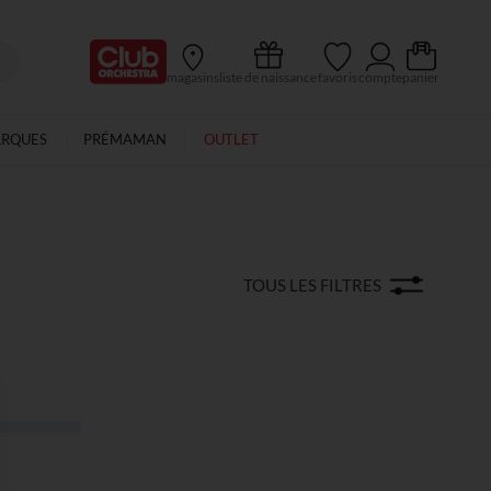
Ma Carte Club
magasins
liste de naissance
favoris
compte
panier
ARQUES
PRÉMAMAN
OUTLET
TOUS LES FILTRES