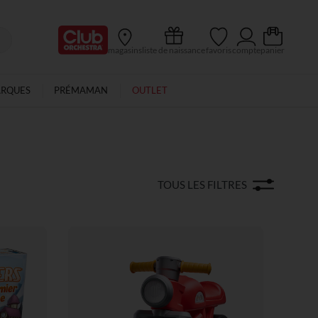
Ma Carte Club
magasins
liste de naissance
favoris
compte
panier
ARQUES
PRÉMAMAN
OUTLET
TOUS LES FILTRES