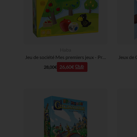
Haba
Jeu de société Mes premiers jeux - Premier verger
26,60€
28,00€