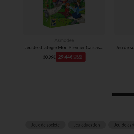
Asmodee
Jeu de stratégie Mon Premier Carcassonne
29,44€
30,99€
Jeux de societe
Jeu education
Jeu de car