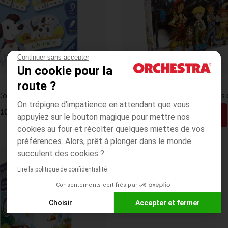
Continuer sans accepter
Un cookie pour la
route ?
Ravensburger
Asmodee
Jeux de Connaissances Jeu Educatif Premiers Mots
On trépigne d'impatience en attendant que vous
31,34€
10,35€
10,90€
32,99€
appuyiez sur le bouton magique pour mettre nos
27,00€
cookies au four et récolter quelques miettes de vos
préférences. Alors, prêt à plonger dans le monde
succulent des cookies ?
Lire la politique de confidentialité
Consentements certifiés par
Choisir
Accepter et fermer
Axeptio consent
Plateforme de Gestion du Consentement : Personnalisez vos