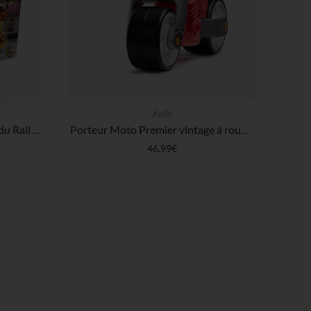
Falk
Jeux de Société - Aventuriers du Rail - Mon Premier Voyage
Porteur Moto Premier vintage à roues silencieuses rouge
46,99€
 Options