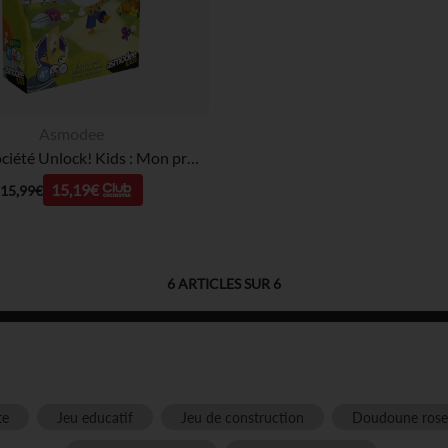
Notre plateforme vous permet d'adapter et de gérer vos paramè
Asmodee
Jeu de société Unlock! Kids : Mon premier Unlock!
15,19€
15,99€
6
ARTICLES SUR
6
te
Jeu educatif
Jeu de construction
Doudoune rose f