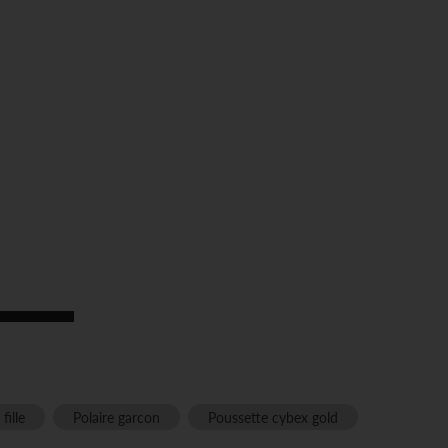
tres de confidentialité, en garantissant la conformité avec les
ille
Polaire garcon
Poussette cybex gold