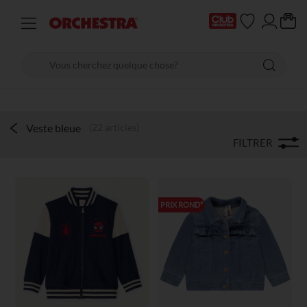
Veste bleue
(22 articles)
FILTRER
PRIX ROND*