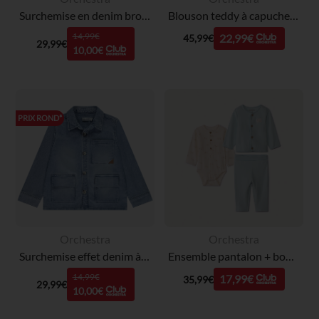
Surchemise en denim brodé et capuche amovible garçon
Blouson teddy à capuche Spider-Man Marvel garçon
14,99€
22,99€
45,99€
29,99€
10,00€
PRIX ROND*
Orchestra
Orchestra
Surchemise effet denim à poches garçon
Ensemble pantalon + body et veste nid d'abeille pour bébé garçon
14,99€
17,99€
35,99€
29,99€
10,00€