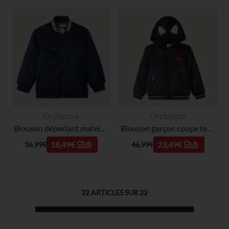
Orchestra
Orchestra
Blouson déperlant matelassé garçon
Blouson garçon coupe teddy à capuche Spider-Man Marvel
18,49€
23,49€
36,99€
46,99€
22
ARTICLES SUR
22