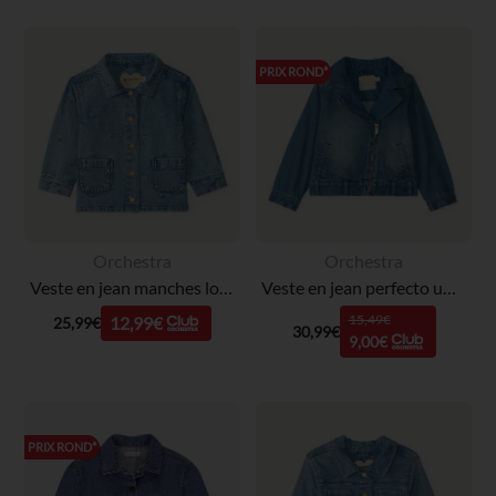
PRIX ROND*
Orchestra
Orchestra
Veste en jean manches longues broderie fleurs pour bébé fille
Veste en jean perfecto uni fille
15,49€
12,99€
25,99€
30,99€
9,00€
PRIX ROND*