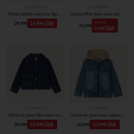
Orchestra
Orchestra
Veste teddy oversize Spider-Man Marvel garçon
Veste effet jean avec empiècement volantée + boutons fantaisie pour bébé fille
11,99€
14,99€
29,99€
23,99€
7,00€
Orchestra
Orchestra
Veste en jean fille avec col claudine
Veste en jean avec capuche amovible garçon
14,99€
16,99€
29,99€
33,99€