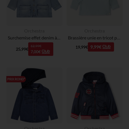
Orchestra
Orchestra
Surchemise effet denim à poches plaquées pour bébé garçon
Brassière unie en tricot point mousse pour bébé
12,99€
9,99€
19,99€
25,99€
7,00€
PRIX ROND*
Orchestra
Orchestra