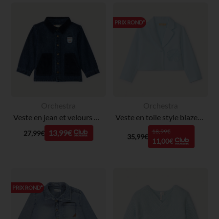
PRIX ROND*
Orchestra
Orchestra
Veste en jean et velours bi-matière bébé garçon
Veste en toile style blazer uni fille
18,99€
13,99€
27,99€
35,99€
11,00€
PRIX ROND*