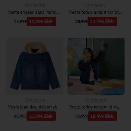
Orchestra
Orchestra
Veste en jean sans manches à col chemise fille
Veste teddy avec inscription 3D fille
12,99€
14,49€
25,99€
28,99€
Orchestra
Orchestra
Veste jean doublée en sherpa avec capuche amovible garçon
Veste teddy garçon bi-matière jean et molleton
20,99€
18,49€
41,99€
36,99€