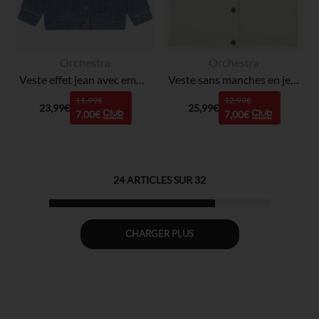
Orchestra
Orchestra
Veste effet jean avec empiècement volantée + boutons fantaisie pour bébé fille
Veste sans manches en jean effet raw cut fille
11,99€
12,99€
23,99€
25,99€
7,00€
7,00€
24
ARTICLES SUR
32
CHARGER PLUS