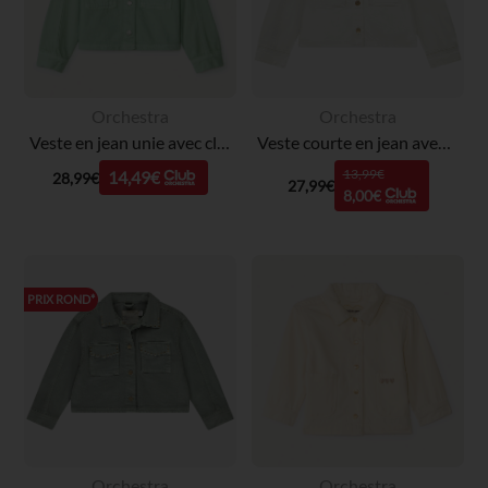
Orchestra
Orchestra
Veste en jean unie avec clous fantaisie fille
Veste courte en jean avec rivets fille
13,99€
14,49€
28,99€
27,99€
8,00€
PRIX ROND*
Orchestra
Orchestra