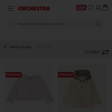
Veste en jean
(32 articles)
FILTRER
PRIX ROND*
PRIX ROND*