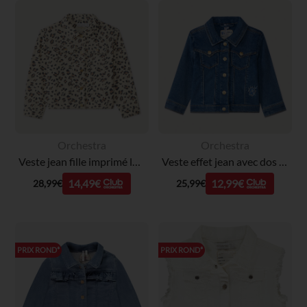
Orchestra
Orchestra
Veste jean fille imprimé léopard
Veste effet jean avec dos brodé fleurs pour bébé fille
14,49€
12,99€
28,99€
25,99€
PRIX ROND*
PRIX ROND*