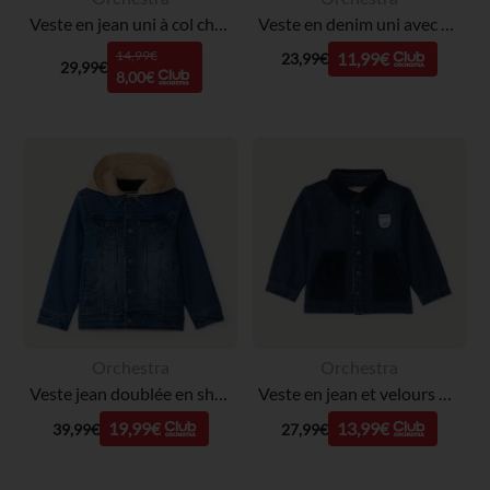
Veste en jean uni à col chemise et clous fantaisie fille
Veste en denim uni avec broderie cœurs pour bébé fille
14,99€
11,99€
23,99€
29,99€
8,00€
Orchestra
Orchestra
Veste jean doublée en sherpa avec capuche amovible garçon
Veste en jean et velours bi-matière bébé garçon
19,99€
13,99€
39,99€
27,99€