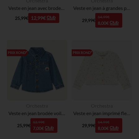
Orchestra
Orchestra
Veste en jean avec broderie pour bébé fille
Veste en jean à grandes poches plaquées fille
14,99€
12,99€
25,99€
29,99€
8,00€
PRIX ROND*
PRIX ROND*
Orchestra
Orchestra
Veste en jean brodée voilier pour bébé garçon
Veste en jean imprimé fleurs à col rond fille
12,99€
14,99€
25,99€
29,99€
7,00€
8,00€