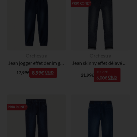
PRIX ROND*
Orchestra
Orchestra
Jean jogger effet denim garçon
Jean skinny effet délavé avec jacron en simili cuir fille
10,99€
8,99€
17,99€
21,99€
6,00€
PRIX ROND*