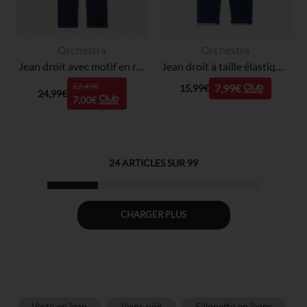
Orchestra
Orchestra
Jean droit avec motif en relief garçon
Jean droit à taille élastiquée pour bébé garçon
12,49€
7,99€
15,99€
24,99€
7,00€
24
ARTICLES SUR
99
CHARGER PLUS
Veste en jean
Jeans noir
Salopette en jeans