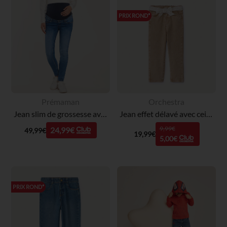
PRIX ROND*
Prémaman
Orchestra
Jean slim de grossesse avec bandeau haut
Jean effet délavé avec ceinture à nouer pour bébé fille
9,99€
24,99€
49,99€
19,99€
5,00€
PRIX ROND*