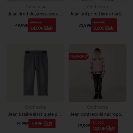
Prémaman
Orchestra
Jean droit de grossesse avec bandeau haut
Jean uni print tigre et oreilles en relief pour bébé garçon
24,99€
10,99€
49,99€
21,99€
14,00€
5,00€
PRIX ROND*
Orchestra
Orchestra
Jean à taille élastiquée pour bébé garçon
Jean contrecollé micropolaire avec broderie Minnie Disney fille
14,99€
7,99€
15,99€
29,99€
10,00€