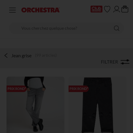
Jean grise
(99 articles)
FILTRER
PRIX ROND*
PRIX ROND*