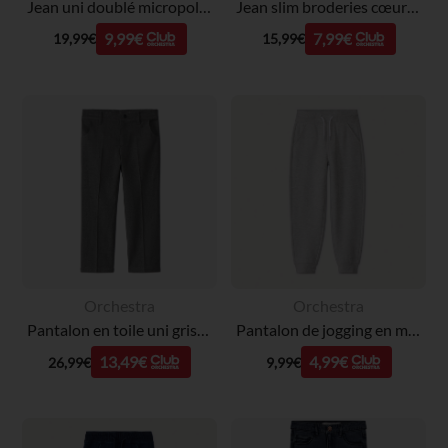
Jean uni doublé micropolaire pour bébé garçon
Jean slim broderies cœurs dorés pour bébé fille
9,99€
7,99€
19,99€
15,99€
Orchestra
Orchestra
Pantalon en toile uni gris garçon
Pantalon de jogging en molleton uni gris garçon
13,49€
4,99€
26,99€
9,99€