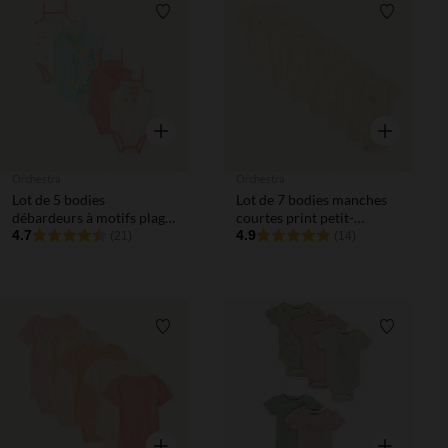
Liste de souhaits
Liste de 
Aperçu rapide
Aperçu rapi
Orchestra
Orchestra
Lot de 5 bodies
Lot de 7 bodies manches
débardeurs à motifs plage
courtes print petit-
pour bébé fille
4.7
déjeuner pour bébé fille
4.9
(21)
(14)
Liste de souhaits
Liste de 
Aperçu rapide
Aperçu rapi