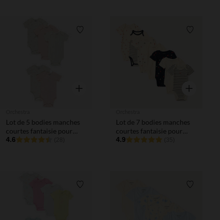
Liste de souhaits
Liste de 
Aperçu rapide
Aperçu rapi
Orchestra
Orchestra
Lot de 5 bodies manches
Lot de 7 bodies manches
courtes fantaisie pour
courtes fantaisie pour
bébé fille avec ouvertures
4.6
bébé fille
4.9
(28)
(35)
différentes selon l'âge
Liste de souhaits
Liste de 