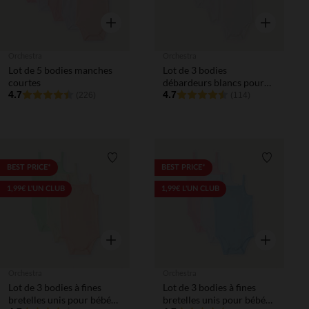
Aperçu rapide
Aperçu rapi
Orchestra
Orchestra
Lot de 5 bodies manches
Lot de 3 bodies
courtes
débardeurs blancs pour
4.7
bébé fille
4.7
(226)
(114)
Liste de souhaits
Liste de 
BEST PRICE*
BEST PRICE*
1,99€ L'UN CLUB
1,99€ L'UN CLUB
Aperçu rapide
Aperçu rapi
Orchestra
Orchestra
Lot de 3 bodies à fines
Lot de 3 bodies à fines
bretelles unis pour bébé
bretelles unis pour bébé