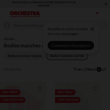
×
VOUS ALLEZ ADORER LA RENTRÉE ! DÉCOUVREZ LA NOUVELLE
COLLECTION !
Accédez à votre compte
et à vos avantages
Bodies
Bodies manches courtes
Connexion/Inscription
Bodies manches longues
Bodies manches courtes
39 articles
Trier | Filtrer
0
Liste de souhaits
Liste de 
BEST PRICE*
BEST PRICE*
2,33€ L'UN CLUB
1,99€ L'UN CLUB