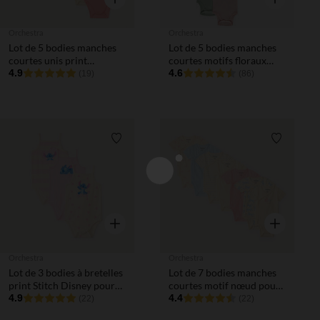
Orchestra
Orchestra
Lot de 5 bodies manches
Lot de 5 bodies manches
courtes unis print
courtes motifs floraux
fantaisie pour bébé fille
4.9
pour bébé fille
4.6
(19)
(86)
Liste de souhaits
Liste de 
Aperçu rapide
Aperçu rapi
Orchestra
Orchestra
Lot de 3 bodies à bretelles
Lot de 7 bodies manches
print Stitch Disney pour
courtes motif nœud pour
bébé fille
4.9
bébé fille ouverture
4.4
(22)
(22)
différentes selon l'âge