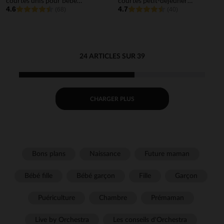
courtes unis pour bébé
courtes petit-déjeuner
fille
4.6
pour bébé fille
4.7
(68)
(40)
24 ARTICLES SUR 39
CHARGER PLUS
Bons plans
Naissance
Future maman
Bébé fille
Bébé garçon
Fille
Garçon
Puériculture
Chambre
Prémaman
Live by Orchestra
Les conseils d'Orchestra