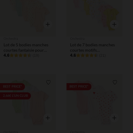
Aperçu rapide
Aperçu rapi
Orchestra
Orchestra
Lot de 5 bodies manches
Lot de 7 bodies manches
courtes fantaisie pour
courtes motifs
bébé fille
4.6
gourmandises pour bébé
4.6
(19)
(21)
fille (ouvertures
différentes selon l'âge)
Liste de souhaits
Liste de 
BEST PRICE*
BEST PRICE*
2,66€ L'UN CLUB
Aperçu rapide
Aperçu rapi
Orchestra
Orchestra