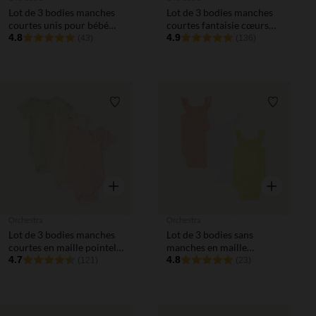
Lot de 3 bodies manches
Lot de 3 bodies manches
courtes unis pour bébé
courtes fantaisie cœurs
fille
4.8
pour bébé fille
4.9
(43)
(136)
Liste de souhaits
Liste de 
Aperçu rapide
Aperçu rapi
Orchestra
Orchestra
Lot de 3 bodies manches
Lot de 3 bodies sans
courtes en maille pointel
manches en maille
pour bébé fille
4.7
pointelle pour bébé fille
4.8
(121)
(23)