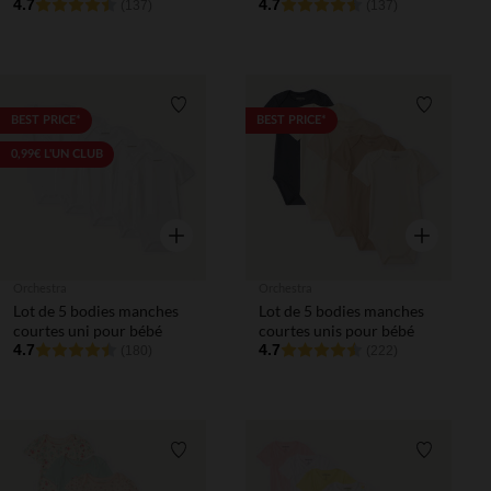
fille
4.7
fille
4.7
(137)
(137)
Liste de souhaits
Liste de 
BEST PRICE*
BEST PRICE*
0,99€ L'UN CLUB
Aperçu rapide
Aperçu rapi
Orchestra
Orchestra
Lot de 5 bodies manches
Lot de 5 bodies manches
courtes uni pour bébé
courtes unis pour bébé
4.7
4.7
(180)
(222)
Liste de souhaits
Liste de 