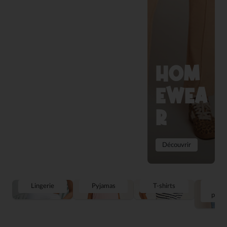
HOM
EWEA
R
Découvrir
Lingerie
Pyjamas
T-shirts
Jea
panta