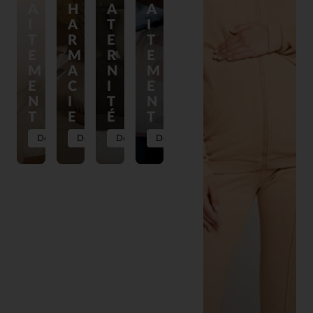
A
H
A
A
I
A
T
I
T
R
E
T
E
M
R
E
M
A
N
M
E
C
I
E
N
I
T
N
T
E
É
T
Découvrir
Découvrir
Découvrir
Découvrir