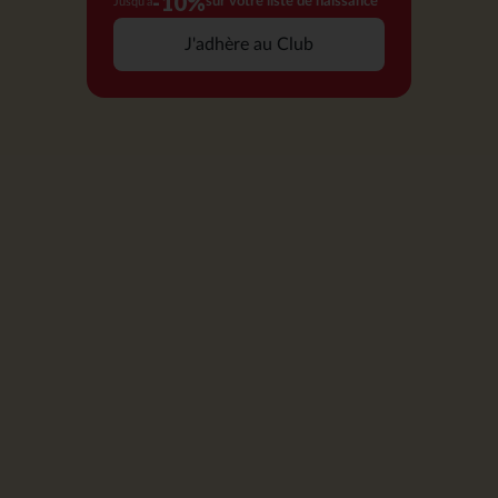
-10%
sur votre liste de naissance*
Jusqu'à
J'adhère au Club