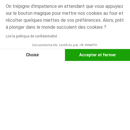
On trépigne d'impatience en attendant que vous appuyiez
sur le bouton magique pour mettre nos cookies au four et
récolter quelques miettes de vos préférences. Alors, prêt
à plonger dans le monde succulent des cookies ?
Lire la politique de confidentialité
Des économies dès votre
Consentements certifiés par
première commande
Choisir
Accepter et fermer
Axeptio consent
Plateforme de Gestion du Consentement : Personnalisez vos O
Adhérer maintenant
Notre plateforme vous permet d'adapter et de gérer vos paramètr
Rejoignez
+1 million de familles
4,5/5
Sur 129671 avis vérifiés au cours des 35 derniers mois.