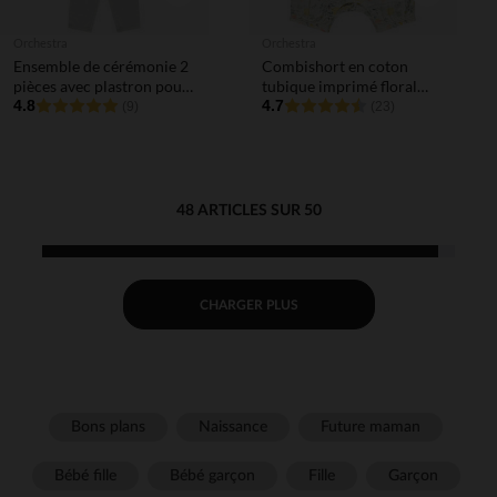
Orchestra
Orchestra
Ensemble de cérémonie 2
Combishort en coton
pièces avec plastron pour
tubique imprimé floral
bébé garçon
4.8
pour bébé fille
4.7
(9)
(23)
48 ARTICLES SUR 50
CHARGER PLUS
Bons plans
Naissance
Future maman
Bébé fille
Bébé garçon
Fille
Garçon