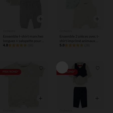
Aperçu rapide
Aperçu rapi
Orchestra
Orchestra
Ensemble t-shirt manches
Ensemble 2 pièces avec t-
longues + salopette pour
shirt imprimé animaux
bébé fille
4.8
pour bébé garçon
5.0
(30)
(28)
Liste de souhaits
Liste de 
PRIX ROND*
PRIX ROND*
Aperçu rapide
Aperçu rapi
Orchestra
Orchestra