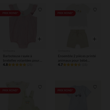
Liste de souhaits
Liste de 
PRIX ROND*
PRIX ROND*
Aperçu rapide
Aperçu rapi
Orchestra
Orchestra
Barboteuse rayée à
Ensemble 2 pièces printé
bretelles volantées pour
animaux pour bébé
bébé fille
4.8
garçon
4.7
(25)
(15)
Liste de souhaits
Liste de 
PRIX ROND*
PRIX ROND*