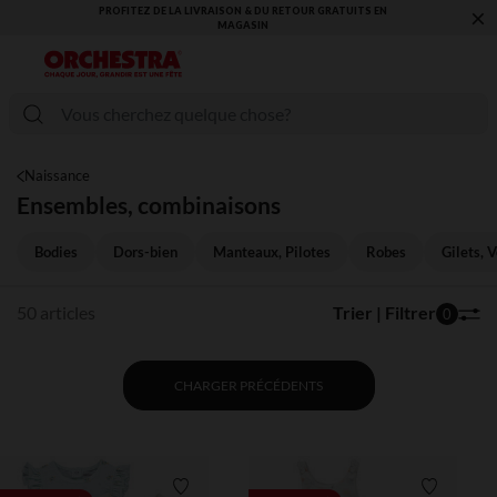
×
VOUS ALLEZ ADORER LA RENTRÉE ! DÉCOUVREZ LA NOUVELLE
COLLECTION !
Naissance
Ensembles, combinaisons
Bodies
Dors-bien
Manteaux, Pilotes
Robes
Gilets, 
50 articles
Trier | Filtrer
0
CHARGER PRÉCÉDENTS