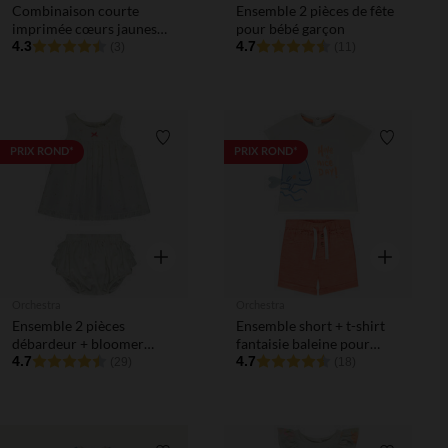
Combinaison courte
Ensemble 2 pièces de fête
imprimée cœurs jaunes
pour bébé garçon
pour bébé fille
4.3
4.7
(3)
(11)
Liste de souhaits
Liste de 
PRIX ROND*
PRIX ROND*
Aperçu rapide
Aperçu rapi
Orchestra
Orchestra
Ensemble 2 pièces
Ensemble short + t-shirt
débardeur + bloomer
fantaisie baleine pour
imprimés pour bébé fille
4.7
bébé garçon
4.7
(29)
(18)