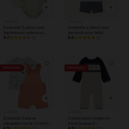
Aperçu rapide
Aperçu rapi
Orchestra
Orchestra
Ensemble 2 pièces avec
Ensemble 2 pièces avec
barboteuse rayée pour
bermuda pour bébé
bébé fille
4.7
garçon
5.0
(6)
(1)
Liste de souhaits
Liste de 
PRIX ROND*
PRIX ROND*
Aperçu rapide
Aperçu rapi
Orchestra
Orchestra
Ensemble 2 pièces
Combinaison longue en
salopette courte + t-shirt
tricot jacquard
imprimé pour bébé
4.9
bonhommes de neige pour
4.8
(30)
(13)