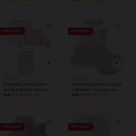
garçon
bébé garçon
Liste de souhaits
Liste de 
PRIX ROND*
PRIX ROND*
Aperçu rapide
Aperçu rapi
Orchestra
Orchestra
Ensemble 3 pièces avec
Ensemble 3 pièces tunique
tunique Minnie Disney
+ bloomer + bandeau pour
pour bébé fille
4.8
bébé fille
4.8
(26)
(16)
Liste de souhaits
Liste de 
PRIX ROND*
PRIX ROND*