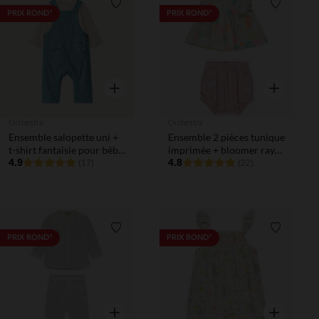
Liste de souhaits
Liste de 
PRIX ROND*
PRIX ROND*
Aperçu rapide
Aperçu rapi
Orchestra
Orchestra
Ensemble salopette uni +
Ensemble 2 pièces tunique
t-shirt fantaisie pour bébé
imprimée + bloomer rayé
garçon
4.9
pour bébé fille
4.8
(17)
(22)
Liste de souhaits
Liste de 
PRIX ROND*
PRIX ROND*
Aperçu rapide
Aperçu rapi