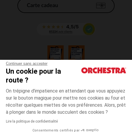
Carte cadeau
Continuer sans accepter
Un cookie pour la
CGV
route ?
CGU
Mentions légales
On trépigne d'impatience en attendant que vous appuyiez
*Conditions des offres en cours
sur le bouton magique pour mettre nos cookies au four et
Données personnelles
récolter quelques miettes de vos préférences. Alors, prêt
Gestion des cookies
à plonger dans le monde succulent des cookies ?
Accessibilité : non conforme
Lire la politique de confidentialité
Orchestra adhère au code déontologique de la Fédération du e-commerce
Consentements certifiés par