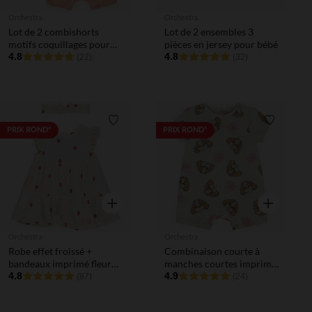
Orchestra
Orchestra
Lot de 2 combishorts
Lot de 2 ensembles 3
motifs coquillages pour
pièces en jersey pour bébé
bébé fille
4.8
4.8
(22)
(32)
Liste de souhaits
Liste de 
PRIX ROND*
PRIX ROND*
Aperçu rapide
Aperçu rapi
Orchestra
Orchestra
Robe effet froissé +
Combinaison courte à
bandeaux imprimé fleur
manches courtes imprimé
pour bébé fille
4.8
Skye Pat Patrouille pour
4.9
(87)
(24)
bébé fille