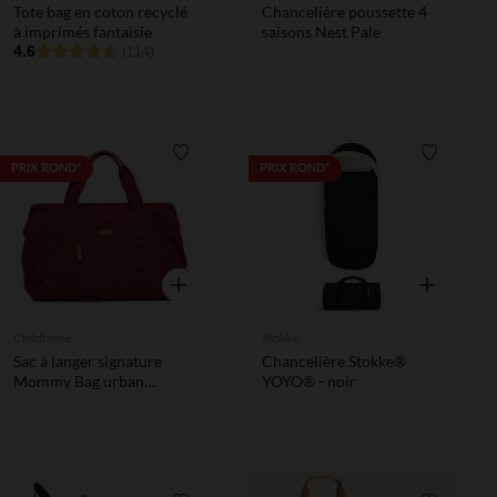
Tote bag en coton recyclé
Chancelière poussette 4
à imprimés fantaisie
saisons Nest Pale
4.6
(114)
Liste de souhaits
Liste de 
PRIX ROND*
PRIX ROND*
Aperçu rapide
Aperçu rapi
Childhome
Stokke
Sac à langer signature
Chancelière Stokke®
Mommy Bag urban
YOYO® - noir
bordeaux