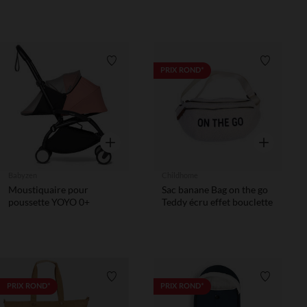
Liste de souhaits
Liste de 
PRIX ROND*
Aperçu rapide
Aperçu rapi
Babyzen
Childhome
Moustiquaire pour
Sac banane Bag on the go
poussette YOYO 0+
Teddy écru effet bouclette
Liste de souhaits
Liste de 
PRIX ROND*
PRIX ROND*