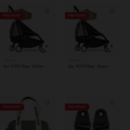
Liste de souhaits
Liste de 
PRIX ROND*
PRIX ROND*
Aperçu rapide
Aperçu rapi
Babyzen
Babyzen
Sac YOYO Bag - Toffee
Sac YOYO Bag - Taupe
Liste de souhaits
Liste de 
PRIX ROND*
PRIX ROND*