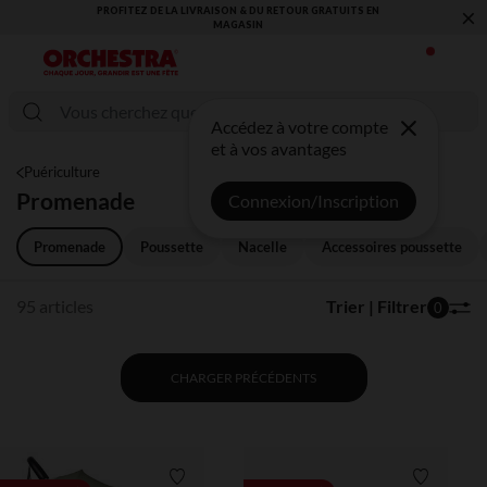
×
VOUS ALLEZ ADORER LA RENTRÉE ! DÉCOUVREZ LA NOUVELLE
COLLECTION !
Accédez à votre compte
et à vos avantages
Puériculture
Promenade
Connexion/Inscription
Promenade
Poussette
Nacelle
Accessoires poussette
95 articles
Trier | Filtrer
0
CHARGER PRÉCÉDENTS