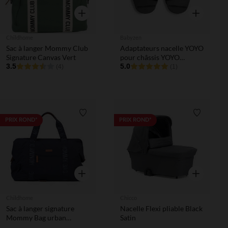
Aperçu rapide
Aperçu rapi
Childhome
Babyzen
Sac à langer Mommy Club
Adaptateurs nacelle YOYO
Signature Canvas Vert
pour châssis YOYO
3.5
connect
5.0
(4)
(1)
Liste de souhaits
Liste de 
PRIX ROND*
PRIX ROND*
Aperçu rapide
Aperçu rapi
Childhome
Chicco
Sac à langer signature
Nacelle Flexi pliable Black
Mommy Bag urban
Satin
anthracite