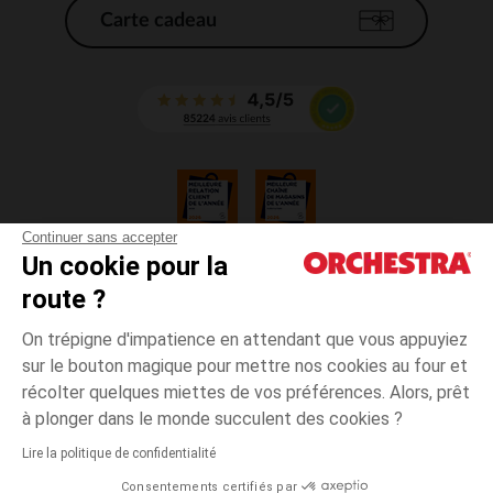
Carte cadeau
Continuer sans accepter
Un cookie pour la
CGV
route ?
CGU
Mentions légales
On trépigne d'impatience en attendant que vous appuyiez
*Conditions des offres en cours
sur le bouton magique pour mettre nos cookies au four et
Données personnelles
récolter quelques miettes de vos préférences. Alors, prêt
Gestion des cookies
à plonger dans le monde succulent des cookies ?
Accessibilité : non conforme
Lire la politique de confidentialité
Orchestra adhère au code déontologique de la Fédération du e-commerce
Consentements certifiés par