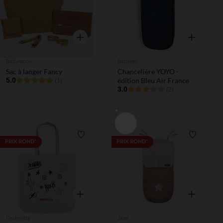
Aperçu rapide
Aperçu rapi
Babymoov
Babyzen
Sac à langer Fancy
Chancelière YOYO -
5.0
édition Bleu Air France
(1)
3.0
(2)
Liste de souhaits
Liste de 
PRIX ROND*
PRIX ROND*
Aperçu rapide
Aperçu rapi
Orchestra
Jané