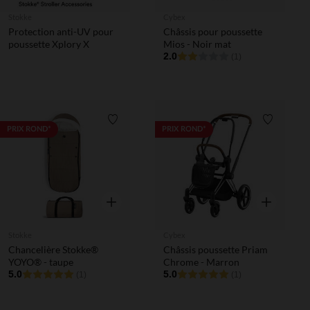
Stokke
Cybex
Protection anti-UV pour
Châssis pour poussette
poussette Xplory X
Mios - Noir mat
2.0
(1)
Liste de souhaits
Liste de 
PRIX ROND*
PRIX ROND*
Aperçu rapide
Aperçu rapi
Stokke
Cybex
Chancelière Stokke®
Châssis poussette Priam
YOYO® - taupe
Chrome - Marron
5.0
5.0
(1)
(1)