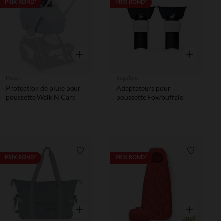
Liste de souhaits
Liste de 
PRIX ROND*
PRIX ROND*
Aperçu rapide
Aperçu rapi
Hauck
Bugaboo
Protection de pluie pour
Adaptateurs pour
poussette Walk N Care
poussette Fox/buffalo
Liste de souhaits
Liste de 
PRIX ROND*
PRIX ROND*
Aperçu rapide
Aperçu rapi