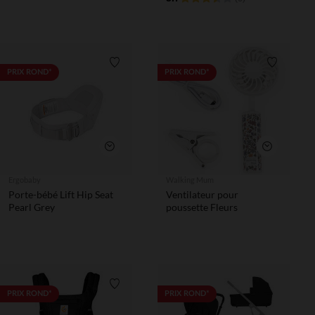
Liste de souhaits
Liste de 
PRIX ROND*
PRIX ROND*
Aperçu rapide
Aperçu rapi
Ergobaby
Walking Mum
Porte-bébé Lift Hip Seat
Ventilateur pour
Pearl Grey
poussette Fleurs
Liste de souhaits
PRIX ROND*
PRIX ROND*