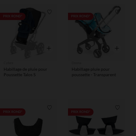
Liste de souhaits
Liste de 
PRIX ROND*
PRIX ROND*
Aperçu rapide
Aperçu rapi
Cybex
Doona
Habillage de pluie pour
Habillage pluie pour
Poussette Talos S
poussette - Transparent
Liste de souhaits
Liste de 
PRIX ROND*
PRIX ROND*