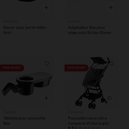
Aperçu rapide
Aperçu rapi
Babybjörn
Bugaboo
Bavoir pour porte-bébé -
Adaptateur Bee pour
Noir
siège-auto Britax-Römer
Liste de souhaits
Liste de 
PRIX ROND*
PRIX ROND*
Aperçu rapide
Aperçu rapi
Bugaboo
Prémaman
Tablette pour poussette
Poussette canne ultra-
Bee
compacte Victoria gris
3.7
(6)