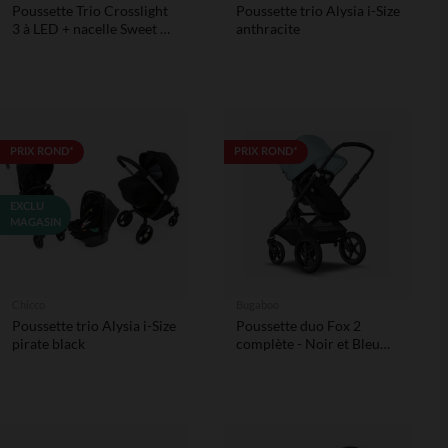
Poussette Trio Crosslight
Poussette trio Alysia i-Size
3 à LED + nacelle Sweet +
anthracite
coque Koos i-Size cloud
PRIX ROND*
PRIX ROND*
EXCLU
MAGASIN
Chicco
Bugaboo
Poussette trio Alysia i-Size
Poussette duo Fox 2
pirate black
complète - Noir et Bleu
Vapeur