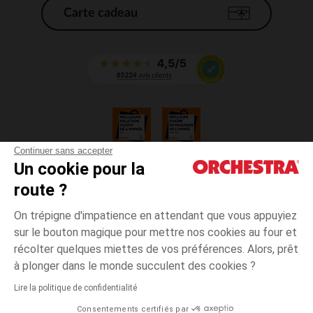
Carte cadeau
Continuer sans accepter
Un cookie pour la
CGV
route ?
CGU
Mentions légales
On trépigne d'impatience en attendant que vous appuyiez
*Conditions des offres en cours
sur le bouton magique pour mettre nos cookies au four et
Données personnelles
récolter quelques miettes de vos préférences. Alors, prêt
Gestion des cookies
à plonger dans le monde succulent des cookies ?
Accessibilité : non conforme
Lire la politique de confidentialité
Orchestra adhère au code déontologique de la Fédération du e-commerce
Consentements certifiés par