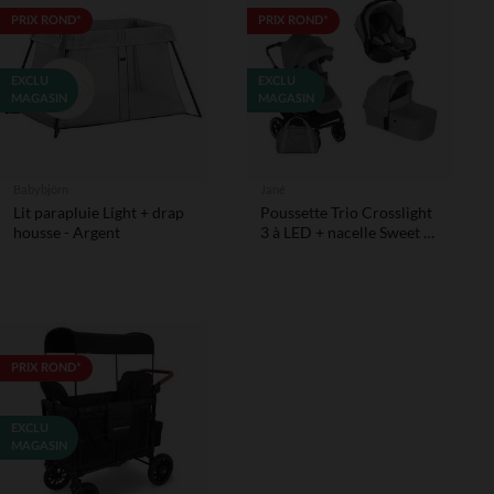
PRIX ROND*
PRIX ROND*
EXCLU
EXCLU
MAGASIN
MAGASIN
Babybjörn
Jané
Lit parapluie Light + drap
Poussette Trio Crosslight
housse - Argent
3 à LED + nacelle Sweet +
coque Koos i-Size dim
grey
PRIX ROND*
EXCLU
MAGASIN