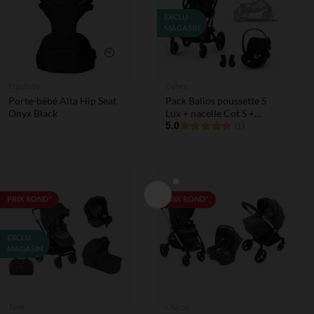
EXCLU
MAGASIN
Aperçu rapide
Ergobaby
Cybex
Porte-bébé Alta Hip Seat
Pack Balios poussette S
Onyx Black
Lux + nacelle Cot S +
siège-auto i-Size cloud G
5.0
(1)
avec connecteurs Moon
Black
PRIX ROND*
PRIX ROND*
EXCLU
MAGASIN
Jané
Chicco