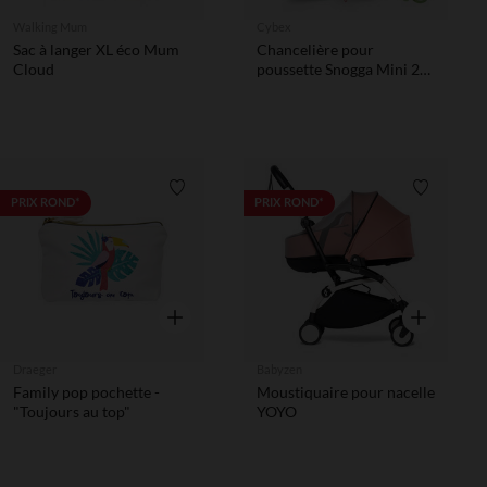
Walking Mum
Cybex
Sac à langer XL éco Mum
Chancelière pour
Cloud
poussette Snogga Mini 2
Hibiscus Red
Liste de souhaits
Liste de 
PRIX ROND*
PRIX ROND*
Aperçu rapide
Aperçu rapi
Draeger
Babyzen
Family pop pochette -
Moustiquaire pour nacelle
"Toujours au top"
YOYO