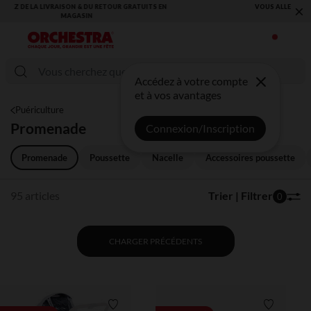
×
VOUS ALLEZ ADORER LA RENTRÉE ! DÉCOUVREZ LA NOUVELLE
COLLECTION !
Accédez à votre compte
et à vos avantages
Puériculture
Promenade
Connexion/Inscription
Promenade
Poussette
Nacelle
Accessoires poussette
95 articles
Trier | Filtrer
0
CHARGER PRÉCÉDENTS