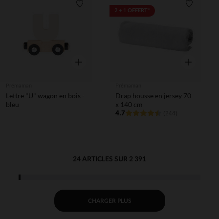
Liste de souhaits
Liste de 
2 + 1 OFFERT*
Aperçu rapide
Aperçu rapi
Prémaman
Prémaman
Lettre "U" wagon en bois -
Drap housse en jersey 70
bleu
x 140 cm
4.7
(244)
24 ARTICLES SUR 2 391
CHARGER PLUS