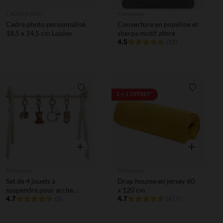
CADRE PHOTO
Prémaman
Cadre photo personnalisé
Couverture en popeline et
18,5 x 14,5 cm Louise
sherpa motif zèbre
4.5
(19)
Liste de souhaits
Liste de 
2 + 1 OFFERT*
Aperçu rapide
Aperçu rapi
Prémaman
Prémaman
Set de 4 jouets à
Drap housse en jersey 60
suspendre pour arche
x 120 cm
d'éveil Roi des Forêts
4.7
4.7
(3)
(417)