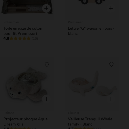
Aperçu rapide
Aperçu rapi
Prémaman
Prémaman
Toile en gaze de coton
Lettre "G" wagon en bois -
pour lit Premissori
blanc
4.8
(16)
Liste de souhaits
Liste de 
Aperçu rapide
Aperçu rapi
Pabobo
Cloud B
Projecteur phoque Aqua
Veilleuse Tranquil Whale
Dream gris
family - Blanc