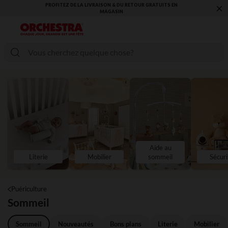
×
VOUS ALLEZ ADORER LA RENTRÉE ! DÉCOUVREZ LA NOUVELLE
COLLECTION !
Aide au
Literie
Mobilier
sommeil
Sécuri
Puériculture
Sommeil
Sommeil
Nouveautés
Bons plans
Literie
Mobilier