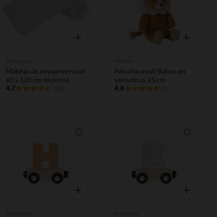
Aperçu rapide
Aperçu rapi
Prémaman
Noukies
Matelas de voyage enroulé
Peluche small Babou en
60 x 120 cm imprimé
veloudoux 25 cm
4.7
4.8
(15)
(4)
Liste de souhaits
Liste de 
Aperçu rapide
Aperçu rapi
Prémaman
Prémaman