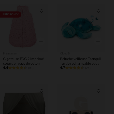
Liste de souhaits
Liste de 
PRIX ROND*
Aperçu rapide
Aperçu rapi
Prémaman
Cloud B
Gigoteuse TOG 2 imprimé
Peluche veilleuse Tranquil
cœurs en gaze de coton
Turtle rechargeable aqua
4.4
4.7
(93)
(26)
Liste de souhaits
Liste de 