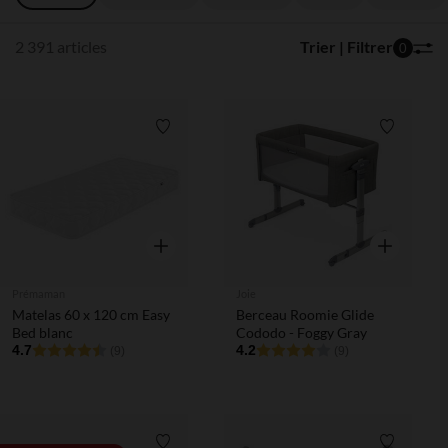
2 391 articles
Trier | Filtrer
0
Liste de souhaits
Liste de 
Aperçu rapide
Aperçu rapi
Prémaman
Joie
Matelas 60 x 120 cm Easy
Berceau Roomie Glide
Bed blanc
Cododo - Foggy Gray
4.7
4.2
(9)
(9)