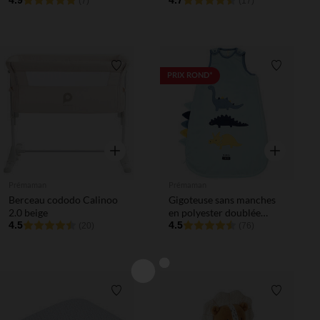
4.9
4.7
(7)
(17)
Liste de souhaits
Liste de 
PRIX ROND*
Aperçu rapide
Aperçu rapi
Prémaman
Prémaman
Berceau cododo Calinoo
Gigoteuse sans manches
2.0 beige
en polyester doublée
4.5
coton TOG 3
4.5
(20)
(76)
Liste de souhaits
Liste de 