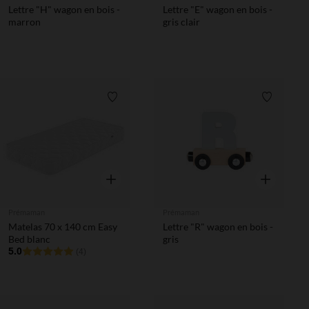
Lettre "H" wagon en bois -
Lettre "E" wagon en bois -
marron
gris clair
Liste de souhaits
Liste de 
Aperçu rapide
Aperçu rapi
Prémaman
Prémaman
Matelas 70 x 140 cm Easy
Lettre "R" wagon en bois -
Bed blanc
gris
5.0
(4)