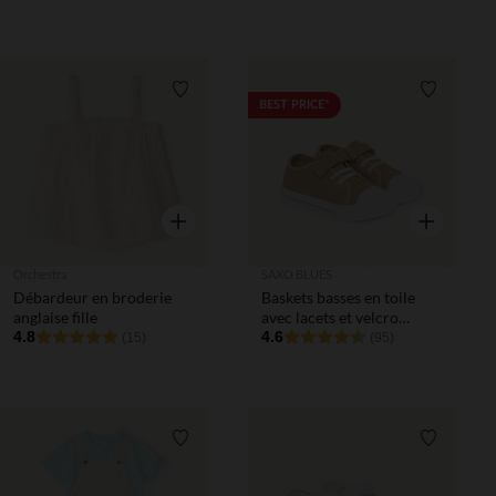
Liste de souhaits
Liste de 
BEST PRICE*
Aperçu rapide
Aperçu rapi
Orchestra
SAXO BLUES
Débardeur en broderie
Baskets basses en toile
anglaise fille
avec lacets et velcro
4.8
garçon
4.6
(15)
(95)
Liste de souhaits
Liste de 