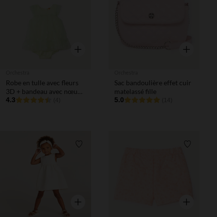
Aperçu rapide
Aperçu rapi
Orchestra
Orchestra
Robe en tulle avec fleurs
Sac bandoulière effet cuir
3D + bandeau avec nœud
matelassé fille
en tulle pour bébé fille
4.3
5.0
(4)
(14)
Liste de souhaits
Liste de 
Aperçu rapide
Aperçu rapi