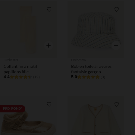
Liste de souhaits
Liste de 
Aperçu rapide
Aperçu rapi
Orchestra
Orchestra
Collant fin à motif
Bob en toile à rayures
papillons fille
fantaisie garçon
4.4
5.0
(19)
(3)
Liste de souhaits
Liste de 
PRIX ROND*