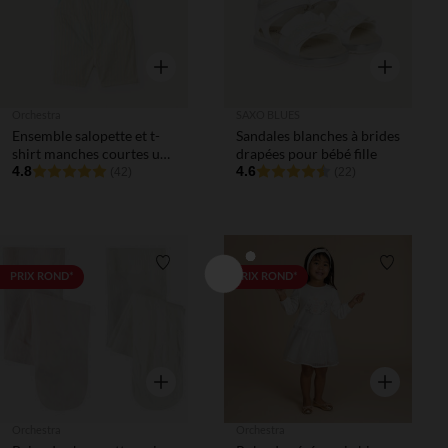
Aperçu rapide
Aperçu rapi
Orchestra
SAXO BLUES
Ensemble salopette et t-
Sandales blanches à brides
shirt manches courtes uni
drapées pour bébé fille
pour bébé garçon
4.8
4.6
(42)
(22)
Liste de souhaits
Liste de 
PRIX ROND*
PRIX ROND*
Aperçu rapide
Aperçu rapi
Orchestra
Orchestra