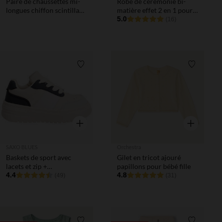
Paire de chaussettes mi-
Robe de cérémonie bi-
longues chiffon scintillant
matière effet 2 en 1 pour
fille
bébé fille
5.0
(16)
Liste de souhaits
Liste de 
Aperçu rapide
Aperçu rapi
SAXO BLUES
Orchestra
Baskets de sport avec
Gilet en tricot ajouré
lacets et zip +
papillons pour bébé fille
empiècements garçon
4.4
4.8
(49)
(31)