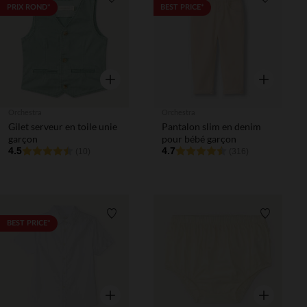
Liste de souhaits
Liste de 
PRIX ROND*
BEST PRICE*
Aperçu rapide
Aperçu rapi
Orchestra
Orchestra
Gilet serveur en toile unie
Pantalon slim en denim
garçon
pour bébé garçon
4.5
4.7
(10)
(316)
Liste de souhaits
Liste de 
BEST PRICE*
Aperçu rapide
Aperçu rapi