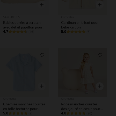
Aperçu rapide
Aperçu rapi
SAXO BLUES
Orchestra
Babies dorées à scratch
Cardigan en tricot pour
avec détail papillon pour
bébé garçon
bébé fille
4.7
5.0
(46)
(6)
Liste de souhaits
Liste de 
Aperçu rapide
Aperçu rapi
Orchestra
Orchestra
Chemise manches courtes
Robe manches courtes
en toile texturée pour
dos ajouré en cœur pour
bébé garçon
5.0
bébé fille
4.8
(9)
(26)