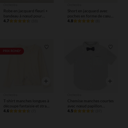
Orchestra
Orchestra
Robe en jacquard fleuri +
Short en jacquard avec
bandeau à nœud pour
poches en forme de cœur
bébé fille
4.7
pour bébé fille
4.8
(33)
(8)
Liste de souhaits
Liste de 
PRIX ROND*
Aperçu rapide
Aperçu rapi
Orchestra
Orchestra
T-shirt manches longues à
Chemise manches courtes
découpe fantaisie et strass
avec nœud papillon
fille
4.6
garçon
4.5
(7)
(37)