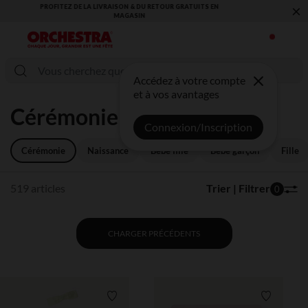
×
VOUS ALLEZ ADORER LA RENTRÉE ! DÉCOUVREZ LA NOUVELLE
COLLECTION !
Accédez à votre compte
et à vos avantages
Cérémonie
Connexion/Inscription
Cérémonie
Naissance
Bébé fille
Bébé garçon
Fille
519 articles
Trier | Filtrer
0
CHARGER PRÉCÉDENTS
Liste de souhaits
Liste de 