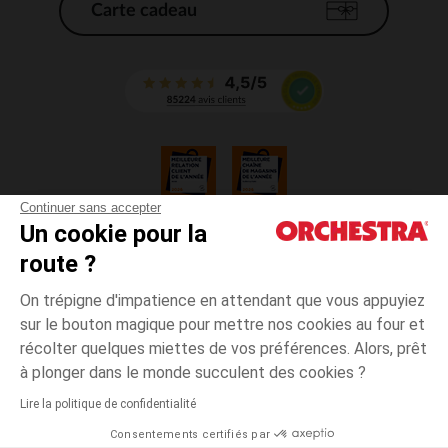
Carte cadeau
Continuer sans accepter
Un cookie pour la
CGV
route ?
CGU
Mentions légales
On trépigne d'impatience en attendant que vous appuyiez
*Conditions des offres en cours
sur le bouton magique pour mettre nos cookies au four et
Données personnelles
récolter quelques miettes de vos préférences. Alors, prêt
Gestion des cookies
à plonger dans le monde succulent des cookies ?
Accessibilité : non conforme
Lire la politique de confidentialité
Orchestra adhère au code déontologique de la Fédération du e-commerce
Consentements certifiés par
et de la vente à distance française (FEVAD) et au système de Médiation du