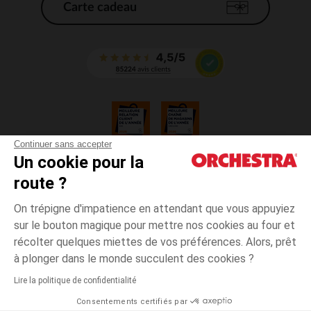
Carte cadeau
Continuer sans accepter
Un cookie pour la
CGV
route ?
CGU
Mentions légales
On trépigne d'impatience en attendant que vous appuyiez
*Conditions des offres en cours
sur le bouton magique pour mettre nos cookies au four et
Données personnelles
récolter quelques miettes de vos préférences. Alors, prêt
Gestion des cookies
à plonger dans le monde succulent des cookies ?
Accessibilité : non conforme
Lire la politique de confidentialité
Orchestra adhère au code déontologique de la Fédération du e-commerce
Consentements certifiés par
et de la vente à distance française (FEVAD) et au système de Médiation du