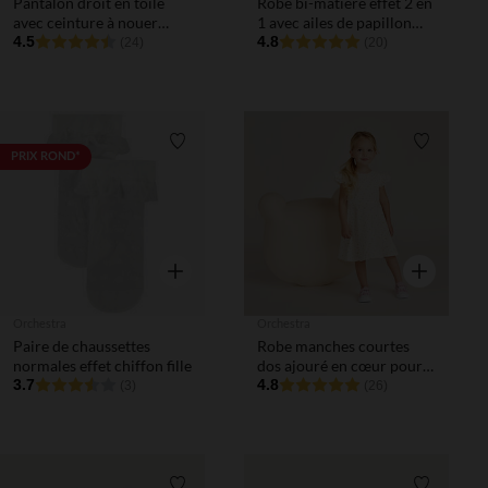
Pantalon droit en toile
Robe bi-matière effet 2 en
avec ceinture à nouer
1 avec ailes de papillon
imprimé cœurs pour bébé
4.5
pour bébé fille
4.8
(24)
(20)
fille
Liste de souhaits
Liste de 
PRIX ROND*
Aperçu rapide
Aperçu rapi
Orchestra
Orchestra
Paire de chaussettes
Robe manches courtes
normales effet chiffon fille
dos ajouré en cœur pour
3.7
bébé fille
4.8
(3)
(26)