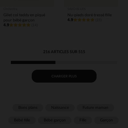
Orchestra
SAXO BLUES
Gilet col teddy en piqué
Nu-pieds doré tressé fille
pour bébé garçon
4.9
(15)
4.9
(14)
216 ARTICLES SUR 515
CHARGER PLUS
Bons plans
Naissance
Future maman
Bébé fille
Bébé garçon
Fille
Garçon