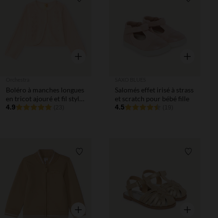
Liste de souhaits
Liste de 
Aperçu rapide
Aperçu rapi
Orchestra
SAXO BLUES
Boléro à manches longues
Salomés effet irisé à strass
en tricot ajouré et fil style
et scratch pour bébé fille
métallisé pour bébé fille
4.9
4.5
(23)
(19)
Liste de souhaits
Liste de 
Aperçu rapide
Aperçu rapi