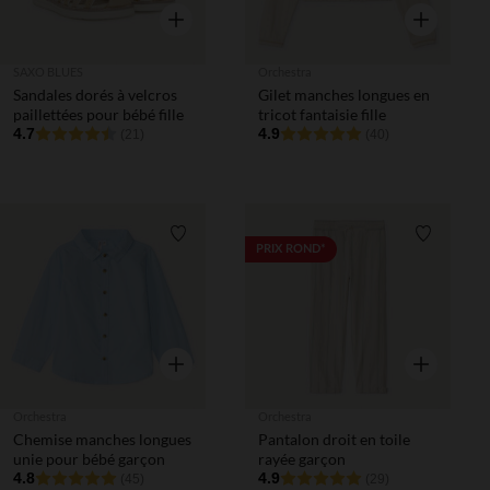
Aperçu rapide
Aperçu rapi
SAXO BLUES
Orchestra
Sandales dorés à velcros
Gilet manches longues en
paillettées pour bébé fille
tricot fantaisie fille
4.7
4.9
(21)
(40)
Liste de souhaits
Liste de 
PRIX ROND*
Aperçu rapide
Aperçu rapi
Orchestra
Orchestra
Chemise manches longues
Pantalon droit en toile
unie pour bébé garçon
rayée garçon
4.8
4.9
(45)
(29)