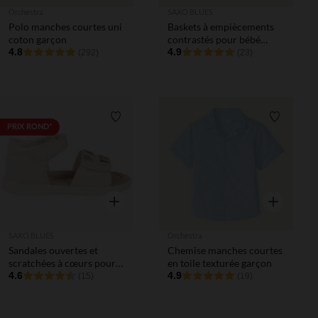
Orchestra
SAXO BLUES
Polo manches courtes uni
Baskets à empiècements
coton garçon
contrastés pour bébé
4.8
garçon
4.9
(292)
(23)
Liste de souhaits
Liste de 
PRIX ROND*
Aperçu rapide
Aperçu rapi
SAXO BLUES
Orchestra
Sandales ouvertes et
Chemise manches courtes
scratchées à cœurs pour
en toile texturée garçon
bébé fille
4.6
4.9
(15)
(19)