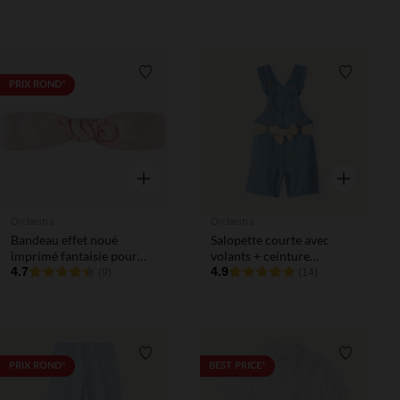
Liste de souhaits
Liste de 
PRIX ROND*
Aperçu rapide
Aperçu rapi
Orchestra
Orchestra
Bandeau effet noué
Salopette courte avec
imprimé fantaisie pour
volants + ceinture
bébé fille
4.7
fantaisie pour bébé fille
4.9
(9)
(14)
Liste de souhaits
Liste de 
PRIX ROND*
BEST PRICE*