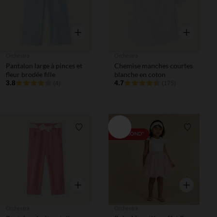
Aperçu rapide
Aperçu rapi
Orchestra
Orchestra
Pantalon large à pinces et
Chemise manches courtes
fleur brodée fille
blanche en coton
3.8
4.7
(4)
(175)
Liste de souhaits
Liste de 
PRIX ROND*
Aperçu rapide
Aperçu rapi
Orchestra
Orchestra