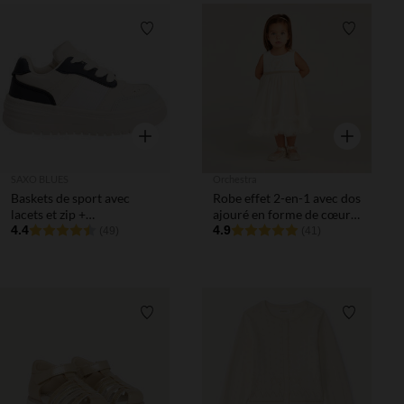
Liste de souhaits
Liste de 
Aperçu rapide
Aperçu rapi
SAXO BLUES
Orchestra
Baskets de sport avec
Robe effet 2-en-1 avec dos
lacets et zip +
ajouré en forme de cœur
empiècements garçon
4.4
pour bébé fille
4.9
(49)
(41)
Liste de souhaits
Liste de 