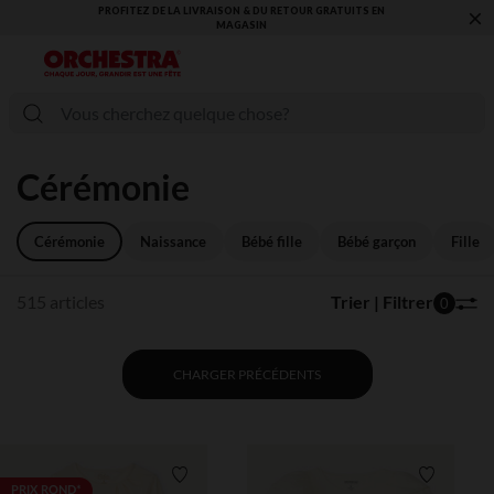
×
VOUS ALLEZ ADORER LA RENTRÉE ! DÉCOUVREZ LA NOUVELLE
COLLECTION !
Cérémonie
Cérémonie
Naissance
Bébé fille
Bébé garçon
Fille
515 articles
Trier | Filtrer
0
CHARGER PRÉCÉDENTS
Liste de souhaits
Liste de 
PRIX ROND*