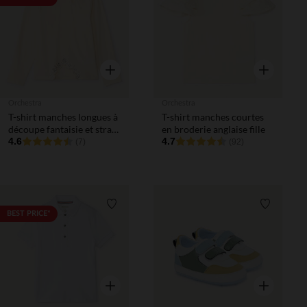
Aperçu rapide
Aperçu rapi
Orchestra
Orchestra
T-shirt manches longues à
T-shirt manches courtes
découpe fantaisie et strass
en broderie anglaise fille
fille
4.6
4.7
(7)
(92)
Liste de souhaits
Liste de 
BEST PRICE*
Aperçu rapide
Aperçu rapi