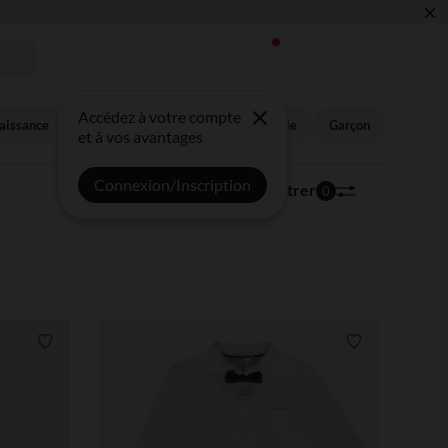
×
 !
Accédez à votre compte
aissance
Bébé fille
Bébé garçon
Fille
Garçon
et à vos avantages
Connexion/Inscription
517 articles
Trier | Filtrer
0
Liste de souhaits
Liste de souha