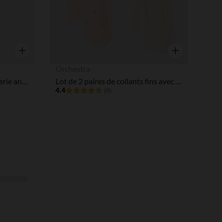
Aperçu rapide
Aperçu rapide
Orchestra
Ensemble 2 pièces avec broderie anglaise fille
Lot de 2 paires de collants fins avec papillons pour bébé fille
4.4
(9)