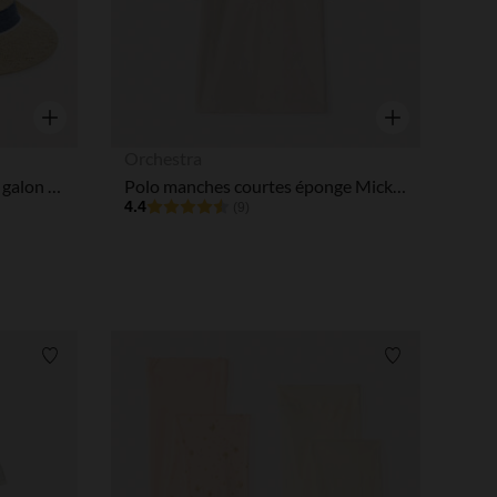
Aperçu rapide
Aperçu rapide
Orchestra
Chapeau trilby en paille avec galon garçon
Polo manches courtes éponge Mickey Disney pour bébé garçon
4.4
(9)
Liste de souhaits
Liste de souha