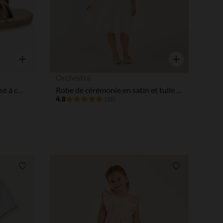
Aperçu rapide
Aperçu rapide
Orchestra
Sandales dorées effet métallisé à cœurs ajourés fille
Robe de cérémonie en satin et tulle fleuri fille
4.8
(38)
Liste de souhaits
Liste de souha
 Options