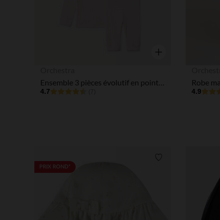
Aperçu rapide
Orchestra
Orchest
Ensemble 3 pièces évolutif en pointelle pour bébé fille
4.7
4.9
(7)
Liste de souhaits
PRIX ROND*