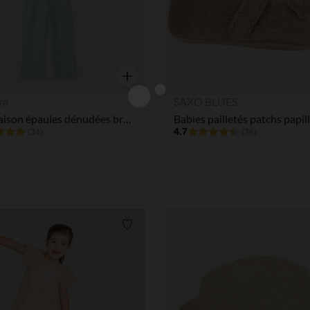
Aperçu rapide
ra
SAXO BLUES
Combinaison épaules dénudées broderie cœur fille
4.7
(34)
(36)
Liste de souhaits