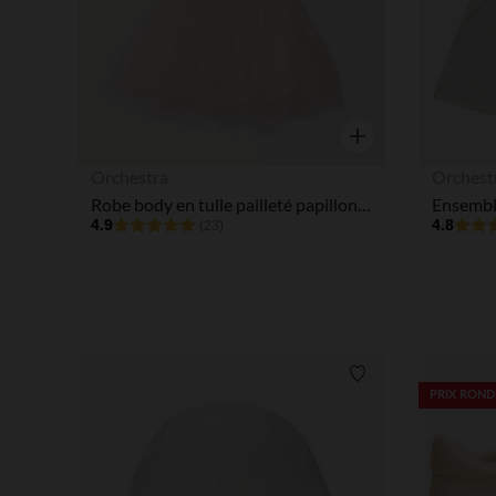
Aperçu rapide
Orchestra
Orchest
Robe body en tulle pailleté papillon pour bébé fille
4.9
4.8
(23)
Liste de souhaits
PRIX ROND