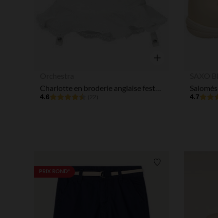
Aperçu rapide
Orchestra
SAXO B
Charlotte en broderie anglaise festonnée pour bébé fille
4.6
4.7
(22)
Liste de souhaits
PRIX ROND*