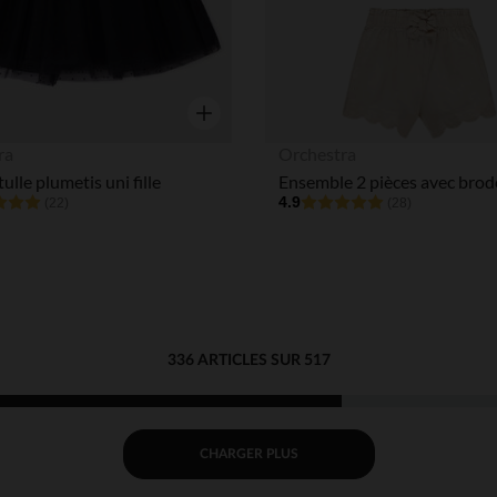
Aperçu rapide
ra
Orchestra
ulle plumetis uni fille
4.9
(22)
(28)
336 ARTICLES SUR 517
CHARGER PLUS