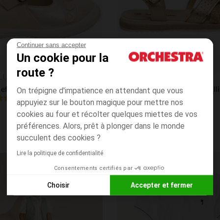
Continuer sans accepter
Un cookie pour la
route ?
Aperçu rapide
LUES
SAXO BLUES
Salomés effet cuir nacré avec patchs cœurs pour bébé fille
On trépigne d'impatience en attendant que vous
4.7
(91)
(88)
appuyiez sur le bouton magique pour mettre nos
cookies au four et récolter quelques miettes de vos
préférences. Alors, prêt à plonger dans le monde
succulent des cookies ?
Lire la politique de confidentialité
Consentements certifiés par
Liste de souhaits
Choisir
Accepter et fermer
Axeptio consent
Plateforme de Gestion du Consentement : Personnalisez vos