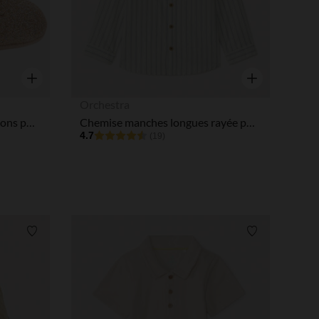
Aperçu rapide
Aperçu rapide
Orchestra
Babies pailletés patchs papillons pour bébé fille
Chemise manches longues rayée pour bébé garçon
4.7
(19)
Liste de souhaits
Liste de souha