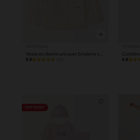
Aperçu rapide
Orchestra
Orchest
Veste en denim uni avec broderie cœurs pour bébé fille
5.0
4.8
(23)
Liste de souhaits
PRIX ROND*