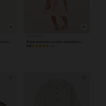
tres de confidentialité, en garantissant la conformité avec les
Aperçu rapide
Aperçu rapide
Orchestra
Polo manches courtes col mao broderie palmier garçon
Robe manches courtes volantée à motifs fleuris en jacquard pour bébé fille
4.9
(33)
Liste de souhaits
Liste de souha