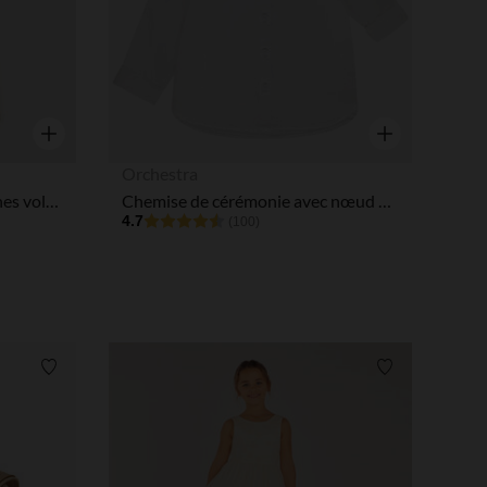
Aperçu rapide
Aperçu rapide
Orchestra
Combinaison courte à manches volantées imprimé fleuri pour bébé fille
Chemise de cérémonie avec nœud papillon pour bébé garçon
4.7
(100)
Liste de souhaits
Liste de souha