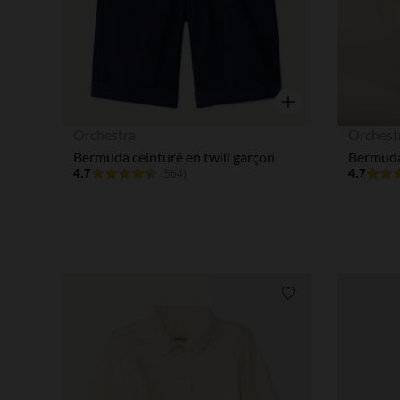
Aperçu rapide
Orchestra
Orchest
Bermuda ceinturé en twill garçon
Bermuda 
4.7
4.7
(564)
Liste de souhaits