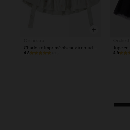
Aperçu rapide
Orchestra
Orchest
Charlotte imprimé oiseaux à nœud pour bébé fille
Jupe en t
4.8
4.9
(30)