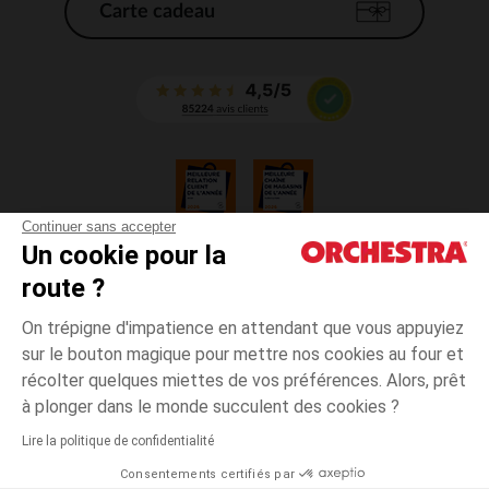
Carte cadeau
Continuer sans accepter
Un cookie pour la
CGV
route ?
CGU
Mentions légales
On trépigne d'impatience en attendant que vous appuyiez
*Conditions des offres en cours
sur le bouton magique pour mettre nos cookies au four et
Données personnelles
récolter quelques miettes de vos préférences. Alors, prêt
Gestion des cookies
à plonger dans le monde succulent des cookies ?
Accessibilité : non conforme
Lire la politique de confidentialité
Orchestra adhère au code déontologique de la Fédération du e-commerce
Consentements certifiés par
et de la vente à distance française (FEVAD) et au système de Médiation du