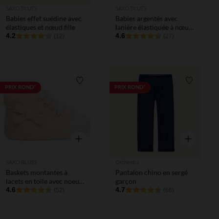
SAXO BLUES
SAXO BLUES
Babies effet suédine avec
Babies argentés avec
élastiques et nœud fille
lanière élastiquée à nœud
4.2
pour bébé fille
4.6
(12)
(27)
Liste de souhaits
Liste de 
PRIX ROND*
PRIX ROND*
Aperçu rapide
Aperçu rapi
SAXO BLUES
Orchestra
Baskets montantes à
Pantalon chino en sergé
lacets en toile avec noeud
garçon
pour bébé fille
4.6
4.7
(52)
(66)