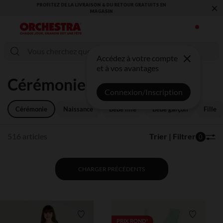
×
VOUS ALLEZ ADORER LA RENTRÉE ! DÉCOUVREZ LA NOUVELLE
COLLECTION !
Accédez à votre compte
et à vos avantages
Cérémonie
Connexion/Inscription
Cérémonie
Naissance
Bébé fille
Bébé garçon
Fille
516 articles
Trier | Filtrer
0
CHARGER PRÉCÉDENTS
Liste de souhaits
Liste de 
PRIX ROND*