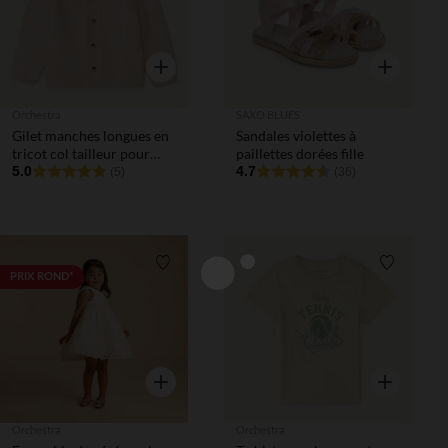
Aperçu rapide
Aperçu rapi
Orchestra
SAXO BLUES
Gilet manches longues en
Sandales violettes à
tricot col tailleur pour
paillettes dorées fille
bébé garçon
5.0
4.7
(5)
(36)
Liste de souhaits
Liste de 
PRIX ROND*
Aperçu rapide
Aperçu rapi
Orchestra
Orchestra