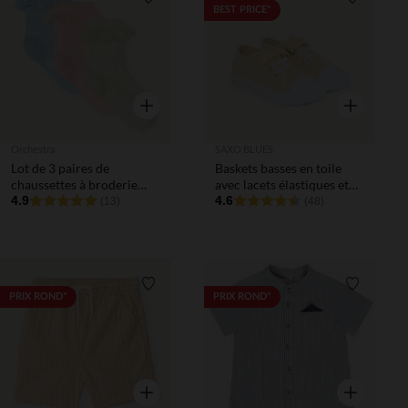
Liste de souhaits
Liste de 
BEST PRICE*
Aperçu rapide
Aperçu rapi
Orchestra
SAXO BLUES
Lot de 3 paires de
Baskets basses en toile
chaussettes à broderie
avec lacets élastiques et
anglaise pour bébé fille
4.9
velcro garçon
4.6
(13)
(48)
Liste de souhaits
Liste de 
PRIX ROND*
PRIX ROND*
Aperçu rapide
Aperçu rapi