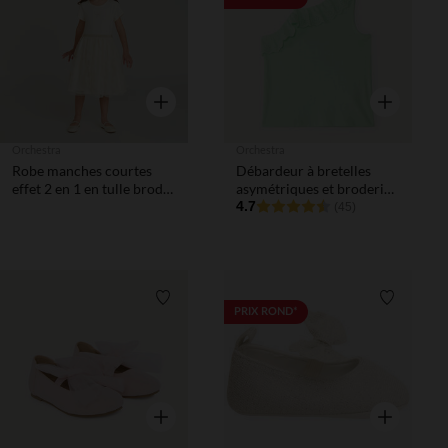
Aperçu rapide
Aperçu rapi
Orchestra
Orchestra
Robe manches courtes
Débardeur à bretelles
effet 2 en 1 en tulle brodé
asymétriques et broderie
fille
anglaise fille
4.7
(45)
Liste de souhaits
Liste de 
PRIX ROND*
Aperçu rapide
Aperçu rapi