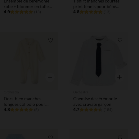
Ensemble de cérémonie
T-shirt manches courtes
robe + bloomer en tulle
print tennis pour bébé
brodé pour bébé fille
4.9
garçon
4.8
(13)
(13)
Liste de souhaits
Liste de 
Aperçu rapide
Aperçu rapi
Orchestra
Orchestra
Dors-bien manches
Chemise de cérémonie
longues col polo pour
avec cravate garçon
bébé garçon
4.8
4.7
(5)
(184)