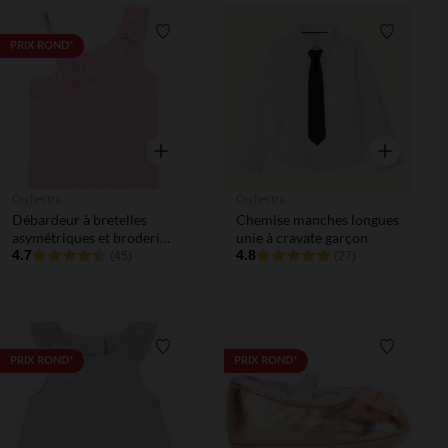
Liste de souhaits
Liste de 
PRIX ROND*
Aperçu rapide
Aperçu rapi
Orchestra
Orchestra
Débardeur à bretelles
Chemise manches longues
asymétriques et broderie
unie à cravate garçon
anglaise fille
4.7
4.8
(45)
(27)
Liste de souhaits
Liste de 
PRIX ROND*
PRIX ROND*