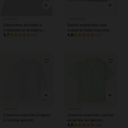
Aperçu rapide
Aperçu rapi
Orchestra
SAXO BLUES
Débardeur plumetis à
Babies métalisées avec
collerette en broderie
noeud en tulle imprimé
anglaise pour bébé fille
4.7
coeurs pour bébé fille
4.8
(47)
(12)
Liste de souhaits
Liste de 
Aperçu rapide
Aperçu rapi
Orchestra
Orchestra
Chemise manches longues
Chemise manches courtes
à col mao garçon
en jersey uni garçon
4.8
(45)