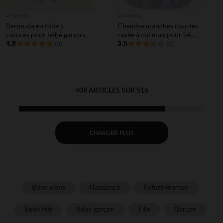
Orchestra
Orchestra
Bermuda en toile à
Chemise manches courtes
rayures pour bébé garçon
rayée à col mao pour bébé
4.8
garçon
3.5
(9)
(2)
408 ARTICLES SUR 516
CHARGER PLUS
Bons plans
Naissance
Future maman
Bébé fille
Bébé garçon
Fille
Garçon