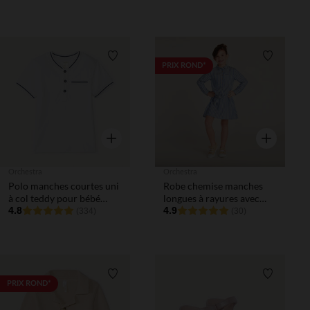
Liste de souhaits
Liste de 
PRIX ROND*
Aperçu rapide
Aperçu rapi
Orchestra
Orchestra
Polo manches courtes uni
Robe chemise manches
à col teddy pour bébé
longues à rayures avec
garçon
4.8
ceinture fille
4.9
(334)
(30)
Liste de souhaits
Liste de 
PRIX ROND*