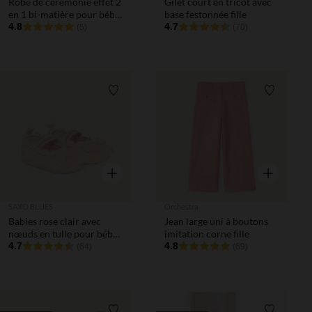
Robe de cérémonie effet 2
Gilet court en tricot avec
en 1 bi-matière pour bébé
base festonnée fille
fille
4.8
4.7
(5)
(70)
Liste de souhaits
Liste de 
Aperçu rapide
Aperçu rapi
SAXO BLUES
Orchestra
Babies rose clair avec
Jean large uni à boutons
nœuds en tulle pour bébé
imitation corne fille
fille
4.7
4.8
(64)
(69)