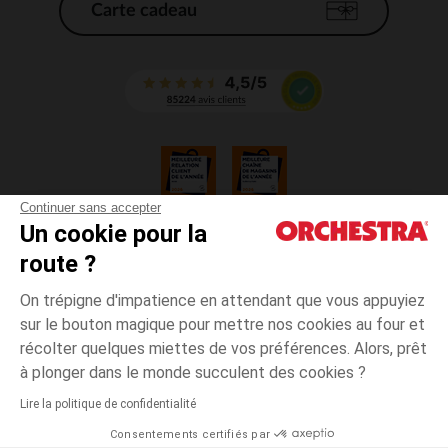
Carte cadeau
Continuer sans accepter
Un cookie pour la
CGV
route ?
CGU
Mentions légales
On trépigne d'impatience en attendant que vous appuyiez
*Conditions des offres en cours
sur le bouton magique pour mettre nos cookies au four et
Données personnelles
récolter quelques miettes de vos préférences. Alors, prêt
Gestion des cookies
à plonger dans le monde succulent des cookies ?
Accessibilité : non conforme
Lire la politique de confidentialité
Orchestra adhère au code déontologique de la Fédération du e-commerce
Consentements certifiés par
et de la vente à distance française (FEVAD) et au système de Médiation du