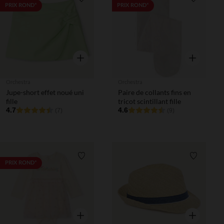
Liste de souhaits
Liste de 
PRIX ROND*
PRIX ROND*
Aperçu rapide
Aperçu rapi
Orchestra
Orchestra
Jupe-short effet noué uni
Paire de collants fins en
fille
tricot scintillant fille
4.7
4.6
(7)
(9)
Liste de souhaits
Liste de 
PRIX ROND*
Aperçu rapide
Aperçu rapi