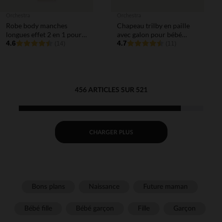
Orchestra
Orchestra
Robe body manches
Chapeau trilby en paille
longues effet 2 en 1 pour
avec galon pour bébé
bébé fille
4.6
garçon
4.7
(14)
(11)
456 ARTICLES SUR 521
CHARGER PLUS
Bons plans
Naissance
Future maman
Bébé fille
Bébé garçon
Fille
Garçon