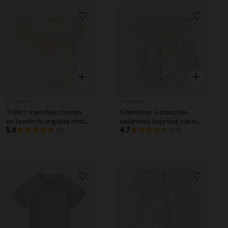
Liste de souhaits
Liste de 
Aperçu rapide
Aperçu rapi
Orchestra
Orchestra
T-shirt manches courtes
Chemisier à manches
en broderie anglaise motif
volantées imprimé cœurs
papillon pour bébé fille
5.0
pour bébé fille
4.7
(8)
(14)
Liste de souhaits
Liste de 