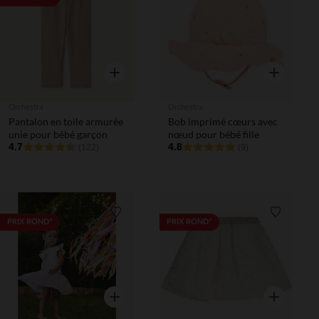
Aperçu rapide
Aperçu rapi
Orchestra
Orchestra
Pantalon en toile armurée
Bob imprimé cœurs avec
unie pour bébé garçon
nœud pour bébé fille
4.7
4.8
(122)
(9)
Liste de souhaits
Liste de 
PRIX ROND*
PRIX ROND*
Aperçu rapide
Aperçu rapi