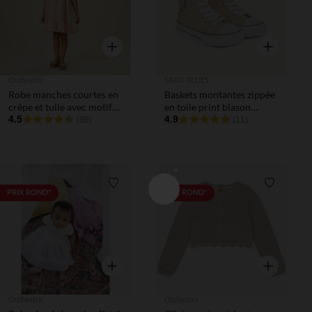
Aperçu rapide
Aperçu rapi
Orchestra
SAXO BLUES
Robe manches courtes en
Baskets montantes zippée
crêpe et tulle avec motif
en toile print blason
floral en cording fille
4.5
garçon
4.9
(39)
(11)
Liste de souhaits
Liste de 
PRIX ROND*
PRIX ROND*
Aperçu rapide
Aperçu rapi
Orchestra
Orchestra