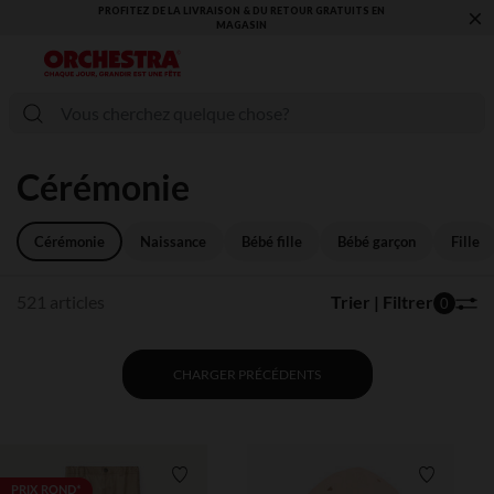
×
VOUS ALLEZ ADORER LA RENTRÉE ! DÉCOUVREZ LA NOUVELLE
COLLECTION !
Cérémonie
Cérémonie
Naissance
Bébé fille
Bébé garçon
Fille
521 articles
Trier | Filtrer
0
CHARGER PRÉCÉDENTS
Liste de souhaits
Liste de 
PRIX ROND*