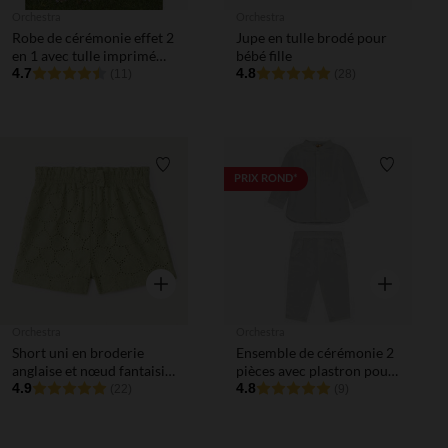
Orchestra
Orchestra
Robe de cérémonie effet 2
Jupe en tulle brodé pour
en 1 avec tulle imprimé
bébé fille
pour bébé fille
4.7
4.8
(11)
(28)
Liste de souhaits
Liste de 
PRIX ROND*
Aperçu rapide
Aperçu rapi
Orchestra
Orchestra
Short uni en broderie
Ensemble de cérémonie 2
anglaise et nœud fantaisie
pièces avec plastron pour
pour bébé fille
4.9
bébé garçon
4.8
(22)
(9)