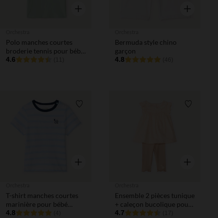
Aperçu rapide
Aperçu rapi
Orchestra
Orchestra
Polo manches courtes
Bermuda style chino
broderie tennis pour bébé
garçon
garçon
4.6
4.8
(11)
(46)
Liste de souhaits
Liste de 
Aperçu rapide
Aperçu rapi
Orchestra
Orchestra
T-shirt manches courtes
Ensemble 2 pièces tunique
marinière pour bébé
+ caleçon bucolique pour
garçon
4.8
bébé fille
4.7
(4)
(17)