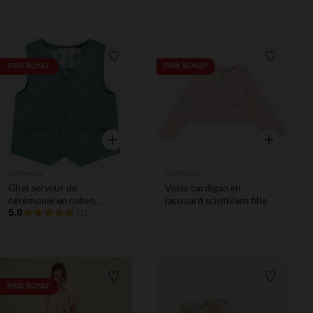
Liste de souhaits
Liste de 
PRIX ROND*
PRIX ROND*
Aperçu rapide
Aperçu rapi
Orchestra
Orchestra
Gilet serveur de
Veste cardigan en
cérémonie en coton
jacquard scintillant fille
armuré pour bébé garçon
5.0
(1)
Liste de souhaits
Liste de 
PRIX ROND*