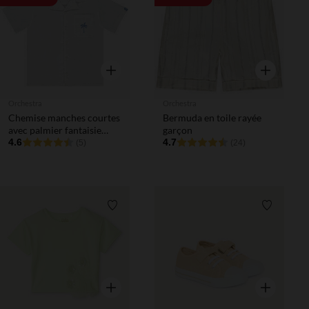
Aperçu rapide
Aperçu rapi
Orchestra
Orchestra
Chemise manches courtes
Bermuda en toile rayée
avec palmier fantaisie
garçon
garçon
4.6
4.7
(5)
(24)
Liste de souhaits
Liste de 
Aperçu rapide
Aperçu rapi