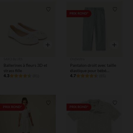
Liste de souhaits
Liste de 
PRIX ROND*
Aperçu rapide
Aperçu rapi
SAXO BLUES
Orchestra
Ballerines à fleurs 3D et
Pantalon droit avec taille
strass fille
élastique pour bébé
4.3
garçon
4.7
(81)
(65)
Liste de souhaits
Liste de 
PRIX ROND*
PRIX ROND*