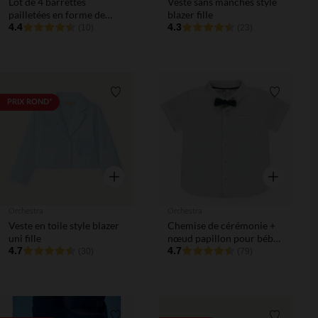
Lot de 4 barrettes
Veste sans manches style
pailletées en forme de
blazer fille
papillon fille
4.4
4.3
(10)
(23)
Liste de souhaits
Liste de 
PRIX ROND*
Aperçu rapide
Aperçu rapi
Orchestra
Orchestra
Veste en toile style blazer
Chemise de cérémonie +
uni fille
nœud papillon pour bébé
4.7
garçon
4.7
(30)
(79)