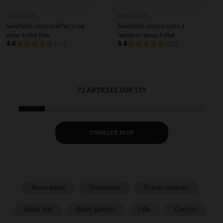
SAXO BLUES
SAXO BLUES
Sandales velcro effet irisé
Sandales velcro unis à
pour bébé fille
lanières pour bébé
4.6
4.8
(47)
(23)
72 ARTICLES SUR 519
CHARGER PLUS
Bons plans
Naissance
Future maman
Bébé fille
Bébé garçon
Fille
Garçon