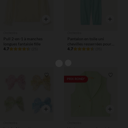
Aperçu rapide
Aperçu rapi
Orchestra
Orchestra
Pull 2-en-1 à manches
Pantalon en toile uni
longues fantaisie fille
chevilles resserrées pour
4.7
bébé garçon
4.7
(25)
(35)
Liste de souhaits
Liste de 
PRIX ROND*
Aperçu rapide
Aperçu rapi
Orchestra
Orchestra