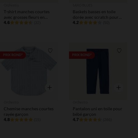
Orchestra
SAXO BLUES
T-shirt manches courtes
Baskets basses en toile
avec grosses fleurs en
dorée avec scratch pour
sequins fille
4.6
bébé fille
4.2
(32)
(50)
Liste de souhaits
Liste de 
PRIX ROND*
PRIX ROND*
Aperçu rapide
Aperçu rapi
Orchestra
Orchestra
Chemise manches courtes
Pantalon uni en toile pour
rayée garçon
bébé garçon
4.8
4.7
(15)
(266)