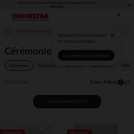
×
VOUS ALLEZ ADORER LA RENTRÉE ! DÉCOUVREZ LA NOUVELLE
COLLECTION !
Accédez à votre compte
et à vos avantages
Cérémonie
Connexion/Inscription
Cérémonie
Naissance
Bébé fille
Bébé garçon
Fille
519 articles
Trier | Filtrer
0
CHARGER PRÉCÉDENTS
Liste de souhaits
Liste de 
PRIX ROND*
PRIX ROND*