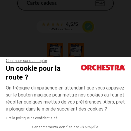
Carte cadeau
Continuer sans accepter
Un cookie pour la
CGV
route ?
CGU
Mentions légales
On trépigne d'impatience en attendant que vous appuyiez
*Conditions des offres en cours
sur le bouton magique pour mettre nos cookies au four et
Données personnelles
récolter quelques miettes de vos préférences. Alors, prêt
Gestion des cookies
à plonger dans le monde succulent des cookies ?
Accessibilité : non conforme
Lire la politique de confidentialité
Orchestra adhère au code déontologique de la Fédération du e-commerce
Consentements certifiés par
et de la vente à distance française (FEVAD) et au système de Médiation du