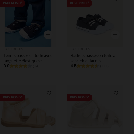
Liste de souhaits
Liste de 
PRIX ROND*
BEST PRICE*
Aperçu rapide
Aperçu rapi
SAXO BLUES
SAXO BLUES
Tennis basses en toile avec
Baskets basses en toile à
languette élastique et
scratch et lacets
œillets pour bébé
3.9
élastiqués garçon
4.5
(14)
(111)
Liste de souhaits
Liste de 
PRIX ROND*
PRIX ROND*
Aperçu rapide
Aperçu rapi