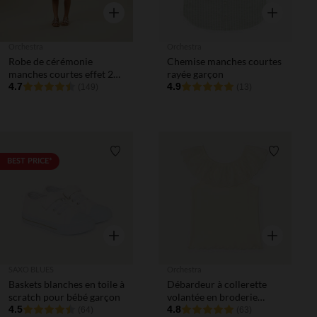
Aperçu rapide
Aperçu rapi
Orchestra
Orchestra
Robe de cérémonie
Chemise manches courtes
manches courtes effet 2
rayée garçon
en 1 en tulle brodé fille
4.7
4.9
(149)
(13)
Liste de souhaits
Liste de 
BEST PRICE*
Aperçu rapide
Aperçu rapi
SAXO BLUES
Orchestra
Baskets blanches en toile à
Débardeur à collerette
scratch pour bébé garçon
volantée en broderie
4.5
anglaise pour bébé fille
4.8
(64)
(63)