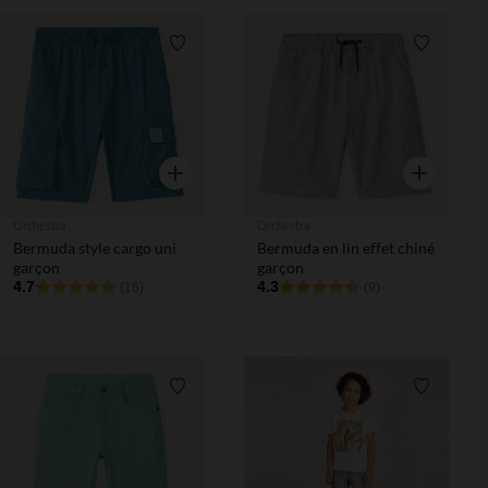
Liste de souhaits
Liste de 
Aperçu rapide
Aperçu rapi
Orchestra
Orchestra
Bermuda style cargo uni
Bermuda en lin effet chiné
garçon
garçon
4.7
4.3
(16)
(9)
Liste de souhaits
Liste de 