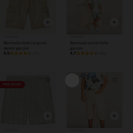
Aperçu rapide
Aperçu rapi
Orchestra
Orchestra
Bermuda style cargo en
Bermuda uni en toile
denim garçon
garçon
4.5
4.7
(27)
(40)
Liste de souhaits
Liste de 
PRIX ROND*
Aperçu rapide
Aperçu rapi
Orchestra
Orchestra