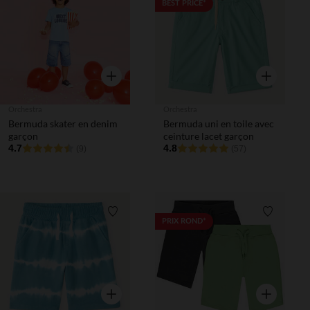
Liste de souhaits
Liste de 
BEST PRICE*
Aperçu rapide
Aperçu rapi
Orchestra
Orchestra
Bermuda skater en denim
Bermuda uni en toile avec
garçon
ceinture lacet garçon
4.7
4.8
(9)
(57)
Liste de souhaits
Liste de 
PRIX ROND*
Aperçu rapide
Aperçu rapi