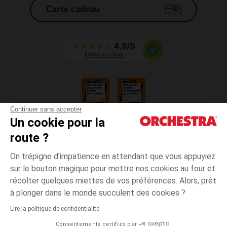
Carte cadeau
Continuer sans accepter
Un cookie pour la
CGV
route ?
CGU
Mentions légales
On trépigne d'impatience en attendant que vous appuyiez
*Conditions des offres en cours
sur le bouton magique pour mettre nos cookies au four et
Données personnelles
récolter quelques miettes de vos préférences. Alors, prêt
Gestion des cookies
à plonger dans le monde succulent des cookies ?
Accessibilité : non conforme
Lire la politique de confidentialité
Orchestra adhère au code déontologique de la Fédération du e-commerce
Consentements certifiés par