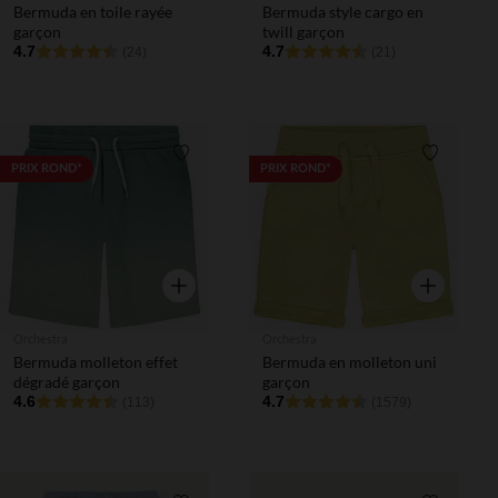
Bermuda en toile rayée
Bermuda style cargo en
garçon
twill garçon
4.7
4.7
(24)
(21)
Liste de souhaits
Liste de 
PRIX ROND*
PRIX ROND*
Aperçu rapide
Aperçu rapi
Orchestra
Orchestra
Bermuda molleton effet
Bermuda en molleton uni
dégradé garçon
garçon
4.6
4.7
(113)
(1579)