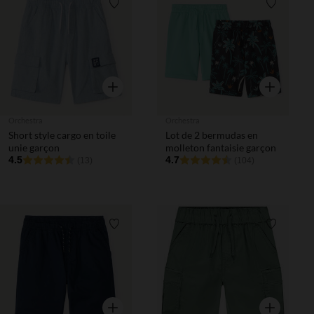
Liste de souhaits
Liste de 
Aperçu rapide
Aperçu rapi
Orchestra
Orchestra
Short style cargo en toile
Lot de 2 bermudas en
unie garçon
molleton fantaisie garçon
4.5
4.7
(13)
(104)
Liste de souhaits
Liste de 
Aperçu rapide
Aperçu rapi