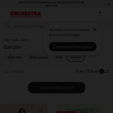
×
VOUS ALLEZ ADORER LA RENTRÉE ! DÉCOUVREZ LA NOUVELLE
COLLECTION !
Accédez à votre compte
et à vos avantages
Bermuda, short
Garçon
Connexion/Inscription
Bébé fille
Bébé garçon
Fille
Garçon
121 articles
Trier | Filtrer
0
CHARGER PRÉCÉDENTS