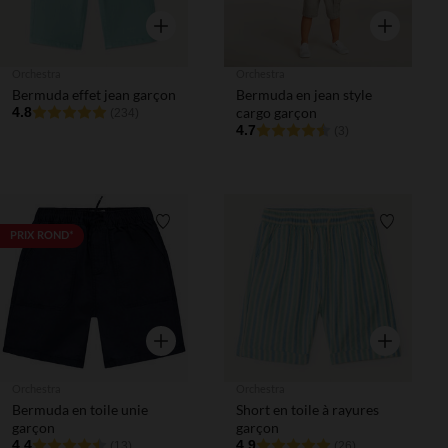
Aperçu rapide
Aperçu rapi
Orchestra
Orchestra
Bermuda effet jean garçon
Bermuda en jean style
4.8
cargo garçon
(234)
4.7
(3)
Liste de souhaits
Liste de 
PRIX ROND*
Aperçu rapide
Aperçu rapi
Orchestra
Orchestra
Bermuda en toile unie
Short en toile à rayures
garçon
garçon
4.4
4.9
(13)
(26)