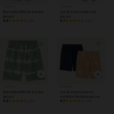
Orchestra
Orchestra
Bermuda effet tie and dye
Lot de 2 bermudas unis
garçon
garçon
4.3
4.7
(19)
(319)
Liste de souhaits
Liste de 
Aperçu rapide
Aperçu rapi
Orchestra
Orchestra
Bermuda effet tie and dye
Lot de 2 bermudas en
garçon
molleton fantaisie garçon
4.3
4.7
(19)
(104)