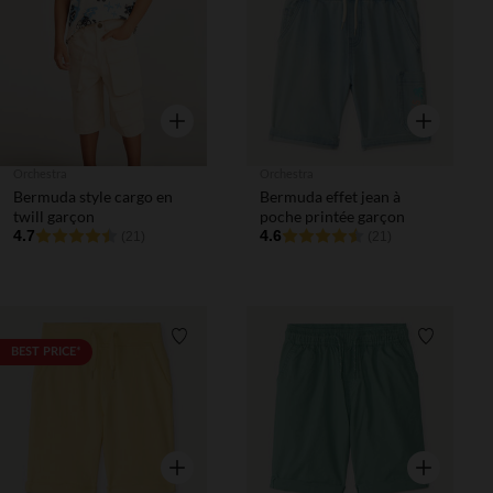
Liste de souhaits
Liste de 
Aperçu rapide
Aperçu rapi
Orchestra
Orchestra
Bermuda style cargo en
Bermuda effet jean à
twill garçon
poche printée garçon
4.7
4.6
(21)
(21)
Liste de souhaits
Liste de 
BEST PRICE*
Aperçu rapide
Aperçu rapi