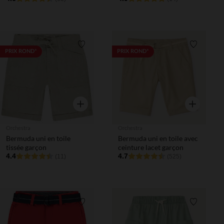
Liste de souhaits
Liste de 
PRIX ROND*
PRIX ROND*
Aperçu rapide
Aperçu rapi
Orchestra
Orchestra
Bermuda uni en toile
Bermuda uni en toile avec
tissée garçon
ceinture lacet garçon
4.4
4.7
(11)
(525)
Liste de souhaits
Liste de 