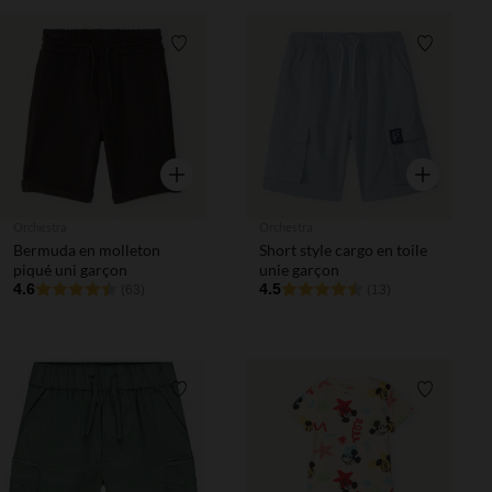
Liste de souhaits
Liste de 
Aperçu rapide
Aperçu rapi
Orchestra
Orchestra
Bermuda en molleton
Short style cargo en toile
piqué uni garçon
unie garçon
4.6
4.5
(63)
(13)
Liste de souhaits
Liste de 