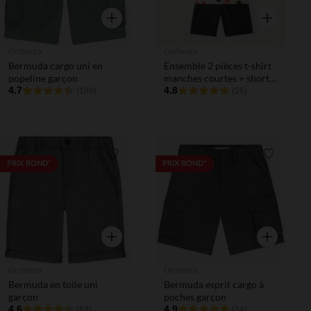
Aperçu rapide
Aperçu rapi
Orchestra
Orchestra
Bermuda cargo uni en
Ensemble 2 pièces t-shirt
popeline garçon
manches courtes + short
4.7
Mickey Disney garçon
4.8
(189)
(25)
Liste de souhaits
Liste de 
PRIX ROND*
PRIX ROND*
Aperçu rapide
Aperçu rapi
Orchestra
Orchestra
Bermuda en toile uni
Bermuda esprit cargo à
garçon
poches garçon
4.6
4.9
(63)
(14)