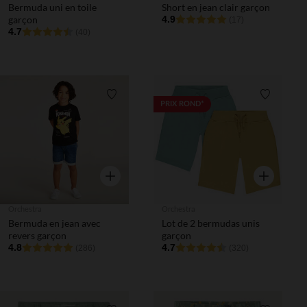
Bermuda uni en toile
Short en jean clair garçon
garçon
4.9
(17)
4.7
(40)
Liste de souhaits
Liste de 
PRIX ROND*
Aperçu rapide
Aperçu rapi
Orchestra
Orchestra
Bermuda en jean avec
Lot de 2 bermudas unis
revers garçon
garçon
4.8
4.7
(286)
(320)