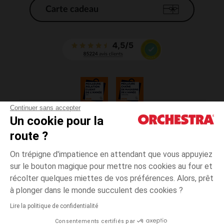
Carte cadeau
Continuer sans accepter
Un cookie pour la
CGV
route ?
CGU
Mentions légales
On trépigne d'impatience en attendant que vous appuyiez
*Conditions des offres en cours
sur le bouton magique pour mettre nos cookies au four et
Données personnelles
récolter quelques miettes de vos préférences. Alors, prêt
Gestion des cookies
à plonger dans le monde succulent des cookies ?
Accessibilité : non conforme
Lire la politique de confidentialité
Orchestra adhère au code déontologique de la Fédération du e-commerce
Consentements certifiés par