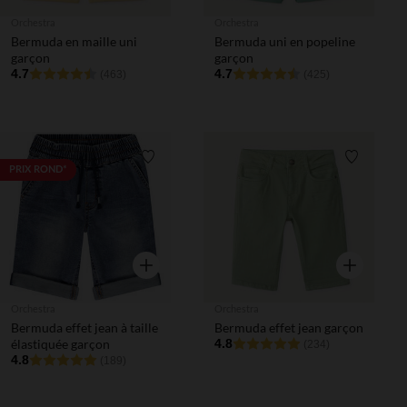
Orchestra
Orchestra
Bermuda en maille uni
Bermuda uni en popeline
garçon
garçon
4.7
4.7
(463)
(425)
Liste de souhaits
Liste de 
PRIX ROND*
Aperçu rapide
Aperçu rapi
Orchestra
Orchestra
Bermuda effet jean à taille
Bermuda effet jean garçon
élastiquée garçon
4.8
(234)
4.8
(189)