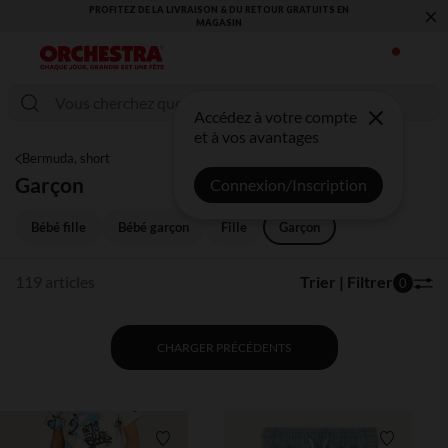
×
VOUS ALLEZ ADORER LA RENTRÉE ! DÉCOUVREZ LA NOUVELLE
COLLECTION !
Accédez à votre compte
et à vos avantages
Bermuda, short
Garçon
Connexion/Inscription
Bébé fille
Bébé garçon
Fille
Garçon
119 articles
Trier | Filtrer
0
CHARGER PRÉCÉDENTS