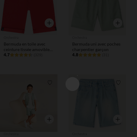
Aperçu rapide
Aperçu rapi
Orchestra
Orchestra
Bermuda en toile avec
Bermuda uni avec poches
ceinture tissée amovible
charpentier garçon
garçon
4.7
4.8
(329)
(31)
Liste de souhaits
Liste de 
Aperçu rapide
Aperçu rapi
Orchestra
Orchestra