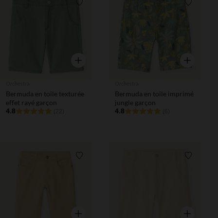
Liste de souhaits
Liste de 
Aperçu rapide
Aperçu rapi
Orchestra
Orchestra
Bermuda en toile texturée
Bermuda en toile imprimé
effet rayé garçon
jungle garçon
4.8
4.8
(22)
(6)
Liste de souhaits
Liste de 
Aperçu rapide
Aperçu rapi