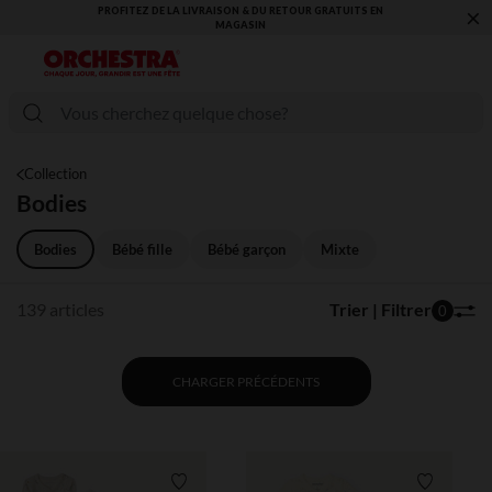
×
A LIVRAISON & DU RETOUR GRATUITS EN
VOUS ALLEZ ADORER LA REN
MAGASIN​
COLL
Collection
Bodies
Bodies
Bébé fille
Bébé garçon
Mixte
139 articles
Trier | Filtrer
0
CHARGER PRÉCÉDENTS