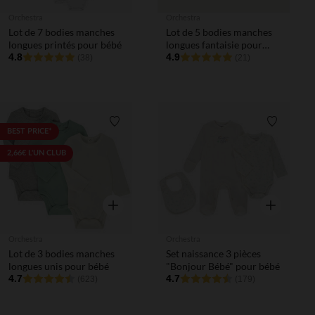
Orchestra
Orchestra
Lot de 7 bodies manches
Lot de 5 bodies manches
longues printés pour bébé
longues fantaisie pour
4.8
bébé fille avec ouvertures
4.9
(38)
(21)
différentes selon l'âge
Liste de souhaits
Liste de 
BEST PRICE*
2,66€ L'UN CLUB
Aperçu rapide
Aperçu rapi
Orchestra
Orchestra
Lot de 3 bodies manches
Set naissance 3 pièces
longues unis pour bébé
"Bonjour Bébé" pour bébé
4.7
4.7
(623)
(179)