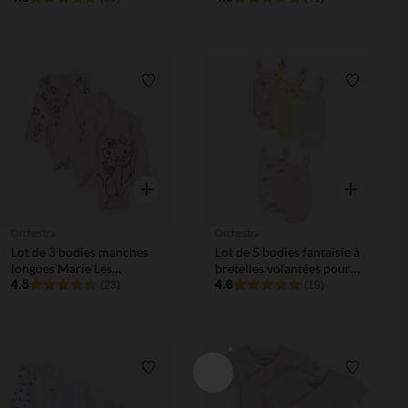
ouvertures différentes
différentes selon l'âge
selon l'âge
Liste de souhaits
Liste de 
Aperçu rapide
Aperçu rapi
Orchestra
Orchestra
Lot de 3 bodies manches
Lot de 5 bodies fantaisie à
longues Marie Les
bretelles volantées pour
Aristochats Disney pour
4.5
bébé fille
4.8
(23)
(19)
bébé fille avec ouvertures
différentes selon l'âge
Liste de souhaits
Liste de 