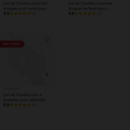
Lot de 2 bodies manches
Lot de 2 bodies manches
longues à col roulé pour
longues de Noël pour
bébé
5.0
bébé fille avec ouvertures
4.8
(1)
(9)
différentes selon l'âge
Liste de souhaits
BEST PRICE*
Aperçu rapide
Orchestra
Lot de 3 bodies unis à
bretelles pour bébé fille
5.0
(9)