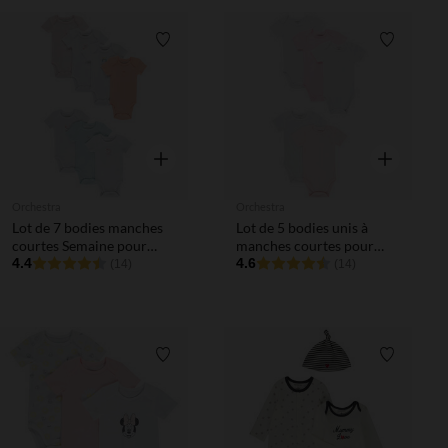
Liste de souhaits
Liste de 
Aperçu rapide
Aperçu rapi
Orchestra
Orchestra
Lot de 7 bodies manches
Lot de 5 bodies unis à
courtes Semaine pour
manches courtes pour
bébé fille
4.4
bébé fille
4.6
(14)
(14)
Liste de souhaits
Liste de 