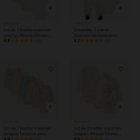
Aperçu rapide
Aperçu rapi
Orchestra
Orchestra
Lot de 3 bodies manches
Ensemble 3 pièces
courtes Minnie Disney
imprimé fantaisie pour
pour bébé fille avec
4.8
bébé
4.7
(18)
(82)
ouvertures différentes
selon l'âge
Liste de souhaits
Liste de 
Aperçu rapide
Aperçu rapi
Orchestra
Orchestra
Lot de 5 bodies manches
Lot de 3 bodies manches
longues fantaisie pour
longues Winnie Disney
bébé garçon avec
4.8
avec ouvertures
4.9
(39)
(41)