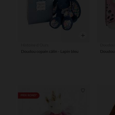
Aperçu rapide
Histoire d'Ours
Doudou 
Doudou copain câlin - Lapin bleu
Liste de souhaits
PRIX ROND*