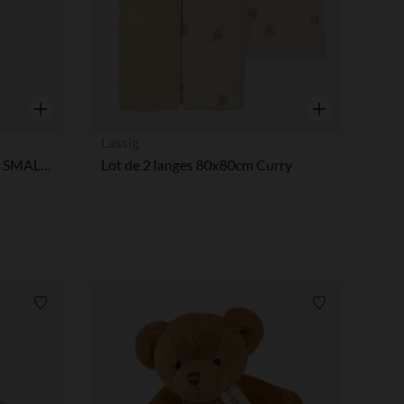
Aperçu rapide
Aperçu rapide
Lassig
PETITES PELUCHES STITCH SMALL - LEROY
Lot de 2 langes 80x80cm Curry
Liste de souhaits
Liste de souha