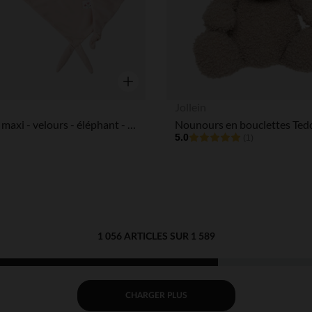
Aperçu rapide
Jollein
Doudou maxi - velours - éléphant - Fanfan - Rose - 60x40 cm
5.0
(1)
1 056 ARTICLES SUR 1 589
CHARGER PLUS