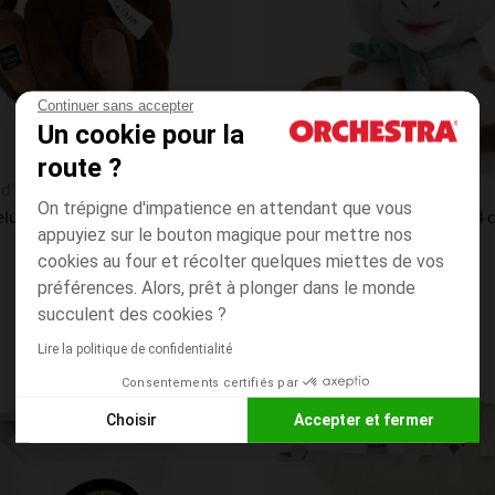
Continuer sans accepter
Un cookie pour la
route ?
Aperçu rapide
 d'Ours
Sophie la Girafe
On trépigne d'impatience en attendant que vous
eluche lapin café 32 cm
Peluche Sophie la Girafe 14 
appuyiez sur le bouton magique pour mettre nos
5.0
(5)
cookies au four et récolter quelques miettes de vos
préférences. Alors, prêt à plonger dans le monde
succulent des cookies ?
Lire la politique de confidentialité
Consentements certifiés par
Liste de souhaits
Choisir
Accepter et fermer
Axeptio consent
Plateforme de Gestion du Consentement : Personnalisez vos