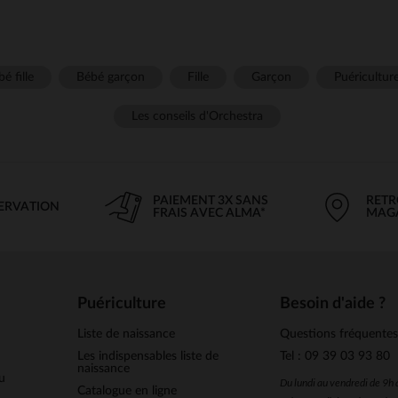
é fille
Bébé garçon
Fille
Garçon
Puéricultur
Les conseils d'Orchestra
PAIEMENT 3X SANS
RETR
SERVATION
FRAIS AVEC ALMA*
MAG
Puériculture
Besoin d'aide ?
Liste de naissance
Questions fréquente
Les indispensables liste de
Tel : 09 39 03 93 80
naissance
u
Du lundi au vendredi de 9h
Catalogue en ligne