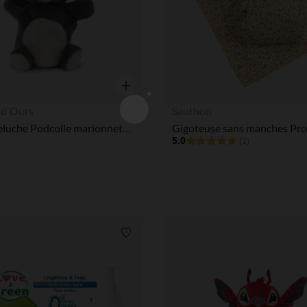
Aperçu rapide
 d'Ours
Sauthon
Petite peluche Podcolle marionnette koala gris
5.0
(1)
Liste de souhaits