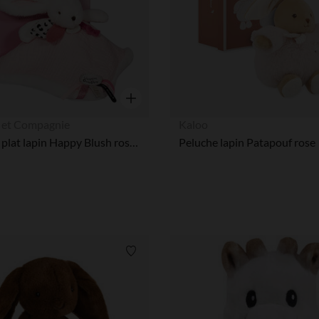
Aperçu rapide
et Compagnie
Kaloo
Doudou plat lapin Happy Blush rose avec pompon 25 cm
Peluche lapin Patapouf rose
Liste de souhaits