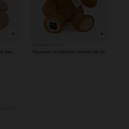
Aperçu rapide
Aperçu rapide
Histoire d'Ours
Nounours en bouclettes Teddy Bear olive green
Nounours en peluche noisette 28 cm