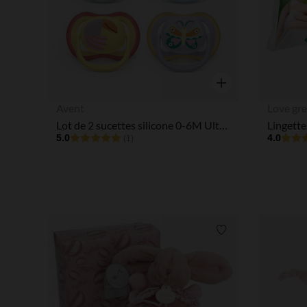
Aperçu rapide
Avent
Love gr
Lot de 2 sucettes silicone 0-6M Ultra Air décorées (lot aléatoire)
5.0
4.0
(1)
Liste de souhaits