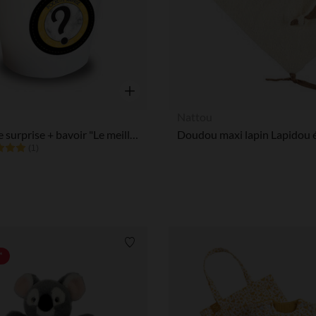
Notre plateforme vous permet d'adapter et de gérer vos paramè
Aperçu rapide
Nattou
Pochette surprise + bavoir "Le meilleur papi de l'univers"
(1)
Liste de souhaits
*