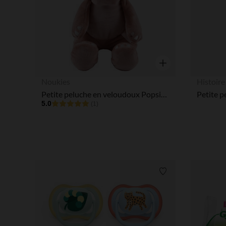
Aperçu rapide
Noukies
Histoire
Petite peluche en veloudoux Popsie 25 cm
5.0
(1)
Liste de souhaits