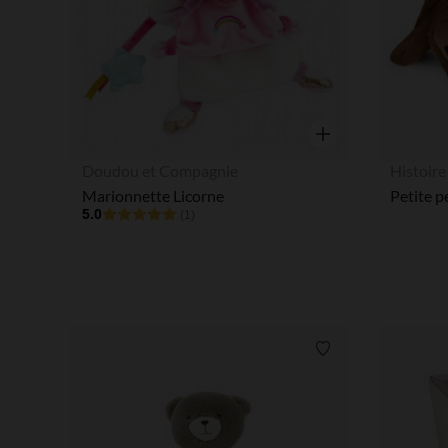
Aperçu rapide
Doudou et Compagnie
Histoire
Marionnette Licorne
Petite p
5.0
(1)
Liste de souhaits