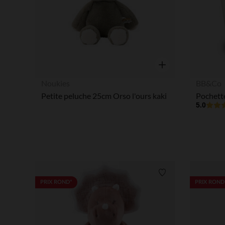
Aperçu rapide
Noukies
BB&Co
Petite peluche 25cm Orso l'ours kaki
5.0
Liste de souhaits
PRIX ROND*
PRIX ROND