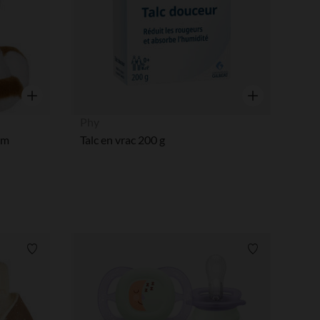
Aperçu rapide
Aperçu rapide
Phy
cm
Talc en vrac 200 g
Liste de souhaits
Liste de souha
 Options