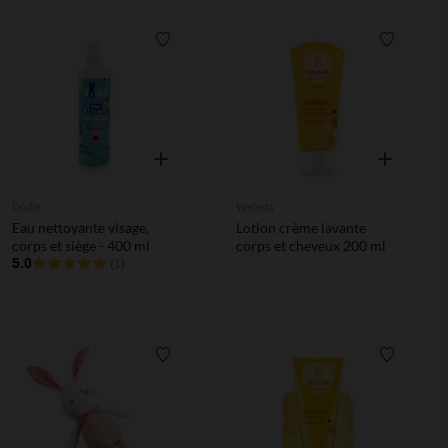
Liste de souhaits
Liste de 
Aperçu rapide
Aperçu rapi
Dodie
Weleda
Eau nettoyante visage,
Lotion crème lavante
corps et siège - 400 ml
corps et cheveux 200 ml
5.0
(1)
Liste de souhaits
Liste de 