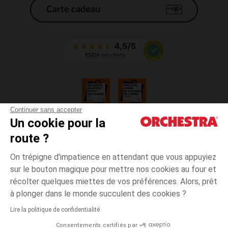
Carte cadeau
Continuer sans accepter
Un cookie pour la
CGV
route ?
CGU
Mentions légales
On trépigne d'impatience en attendant que vous appuyiez
*Conditions des offres en cours
sur le bouton magique pour mettre nos cookies au four et
Données personnelles
récolter quelques miettes de vos préférences. Alors, prêt
Gestion des cookies
à plonger dans le monde succulent des cookies ?
Accessibilité : non conforme
Lire la politique de confidentialité
Orchestra adhère au code déontologique de la Fédération du e-commerce
Consentements certifiés par