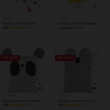
Aperçu rapide
Aperçu rapi
Sauthon
Weleda
Doudou Esmée 41cm
Crème protectrice visage
4.0
calendula 50 ml
(1)
Liste de souhaits
Liste de 
PRIX ROND*
PRIX ROND*
Aperçu rapide
Aperçu rapi
Prémaman
Prémaman
Doudou animal en tricot
Doudou animal en tricot
4.9
4.9
(11)
(11)