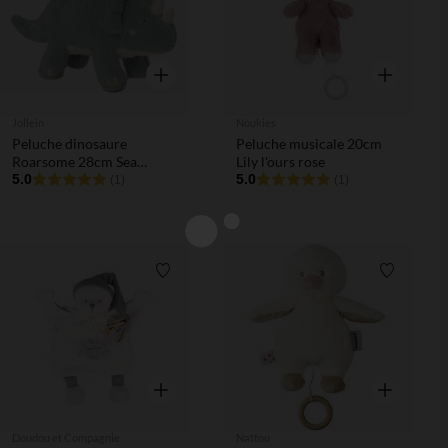
Aperçu rapide
Aperçu rapi
Jollein
Noukies
Peluche dinosaure
Peluche musicale 20cm
Roarsome 28cm Sea
Lily l'ours rose
Green
5.0
5.0
(1)
(1)
Liste de souhaits
Liste de 
Aperçu rapide
Aperçu rapi
Doudou et Compagnie
Nattou