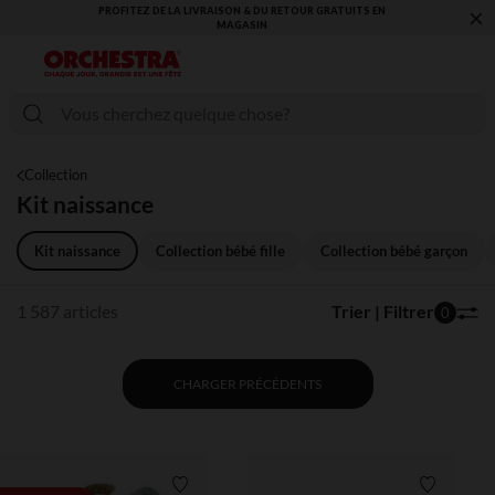
×
VOUS ALLEZ ADORER LA RENTRÉE ! DÉCOUVREZ LA NOUVELLE
COLLECTION !
Collection
Kit naissance
Kit naissance
Collection bébé fille
Collection bébé garçon
1 587 articles
Trier | Filtrer
0
CHARGER PRÉCÉDENTS