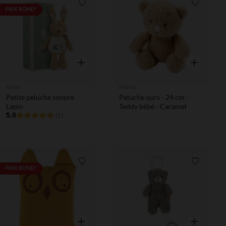
Liste de souhaits
Liste de 
PRIX ROND*
Aperçu rapide
Aperçu rapi
Kaloo
Nattou
Petite peluche sonore
Peluche ours - 24 cm -
Lapin
Teddy bébé - Caramel
5.0
(1)
Liste de souhaits
Liste de 
PRIX ROND*
Aperçu rapide
Aperçu rapi