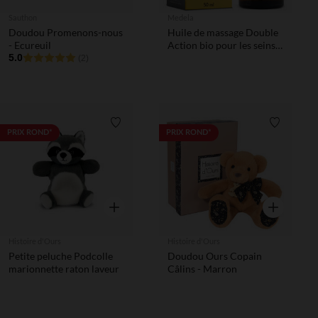
Sauthon
Medela
Doudou Promenons-nous
Huile de massage Double
- Ecureuil
Action bio pour les seins
5.0
50ml
(2)
Liste de souhaits
Liste de 
PRIX ROND*
PRIX ROND*
Aperçu rapide
Aperçu rapi
Histoire d'Ours
Histoire d'Ours
Petite peluche Podcolle
Doudou Ours Copain
marionnette raton laveur
Câlins - Marron