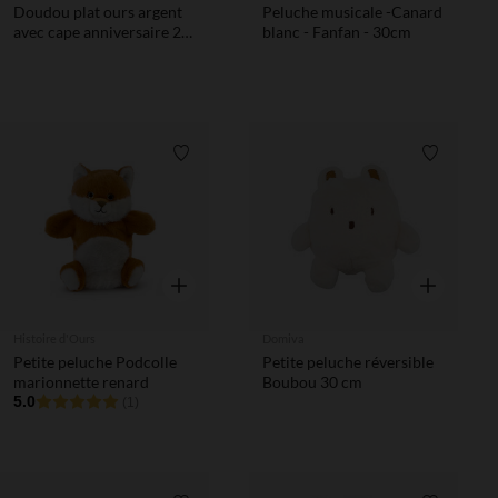
Doudou plat ours argent
Peluche musicale -Canard
avec cape anniversaire 25
blanc - Fanfan - 30cm
ans
Liste de souhaits
Liste de 
Aperçu rapide
Aperçu rapi
Histoire d'Ours
Domiva
Petite peluche Podcolle
Petite peluche réversible
marionnette renard
Boubou 30 cm
5.0
(1)