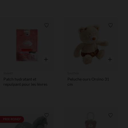
Liste de souhaits
Liste de 
Aperçu rapide
Aperçu rapi
Inuwet
Sauthon
Patch hydratant et
Peluche ours Orsino 31
repulpant pour les lèvres
cm
Liste de souhaits
Liste de 
PRIX ROND*