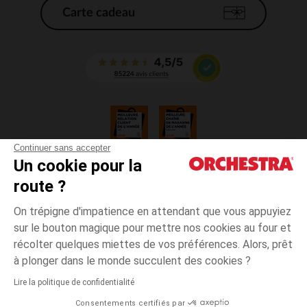
Carte cadeau
Continuer sans accepter
Un cookie pour la
CGV
route ?
CGU
Mentions légales
On trépigne d'impatience en attendant que vous appuyiez
*Conditions des offres en cours
sur le bouton magique pour mettre nos cookies au four et
Données personnelles
récolter quelques miettes de vos préférences. Alors, prêt
Gestion des cookies
à plonger dans le monde succulent des cookies ?
Accessibilité : non conforme
Lire la politique de confidentialité
Orchestra adhère au code déontologique de la Fédération du e-commerce
Consentements certifiés par