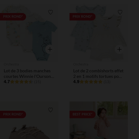
Liste de souhaits
Liste de 
PRIX ROND*
PRIX ROND*
Aperçu rapide
Aperçu rapi
Orchestra
Orchestra
Lot de 3 bodies manches
Lot de 2 combishorts effet
courtes Winnie l'Ourson
2 en 1 motifs tortues pour
Disney pour bébé garçon
4.7
bébé fille
4.9
(15)
(13)
avec ouvertures
différentes selon l'âge
Liste de souhaits
Liste de 
PRIX ROND*
BEST PRICE*