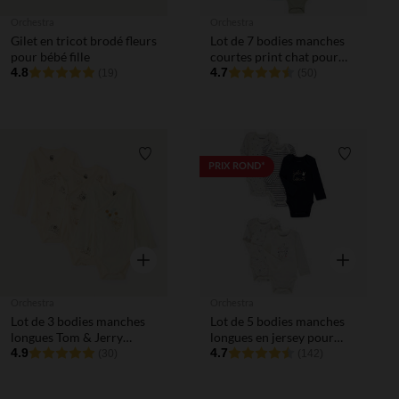
Orchestra
Orchestra
Gilet en tricot brodé fleurs
Lot de 7 bodies manches
pour bébé fille
courtes print chat pour
4.8
bébé
4.7
(19)
(50)
Liste de souhaits
Liste de 
PRIX ROND*
Aperçu rapide
Aperçu rapi
Orchestra
Orchestra
Lot de 3 bodies manches
Lot de 5 bodies manches
longues Tom & Jerry
longues en jersey pour
Warner pour bébé garçon
4.9
bébé fille
4.7
(30)
(142)
avec ouvertures
différentes selon l'âge