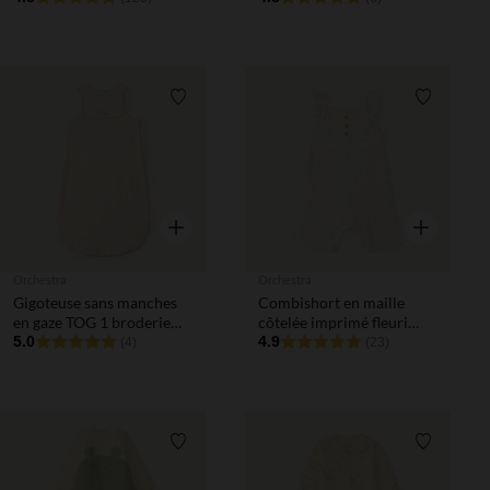
Liste de souhaits
Liste de 
Aperçu rapide
Aperçu rapi
Orchestra
Orchestra
Gigoteuse sans manches
Combishort en maille
en gaze TOG 1 broderie
côtelée imprimé fleuri
éléphant pour bébé
5.0
pour bébé fille
4.9
(4)
(23)
Liste de souhaits
Liste de 