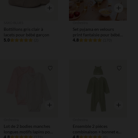
Aperçu rapide
Aperçu rapi
SAXO BLUES
Orchestra
Bottillons gris clair à
Set pyjama en velours
lacets pour bébé garçon
print fantaisie pour bébé
5.0
fille
4.8
(2)
(170)
Liste de souhaits
Liste de 
Aperçu rapide
Aperçu rapi
Orchestra
Orchestra
Lot de 2 bodies manches
Ensemble 2 pièces
longues motifs lapins pour
combinaison + bonnet en
bébé fille
4.8
tricot pour bébé garçon
4.8
(123)
(6)