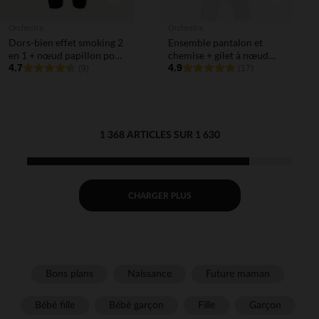
Orchestra
Orchestra
Dors-bien effet smoking 2
Ensemble pantalon et
en 1 + nœud papillon pour
chemise + gilet à nœud
bébé garçon
4.7
amovible pour bébé
4.9
(9)
(17)
garçon
1 368 ARTICLES SUR 1 630
CHARGER PLUS
Bons plans
Naissance
Future maman
Bébé fille
Bébé garçon
Fille
Garçon