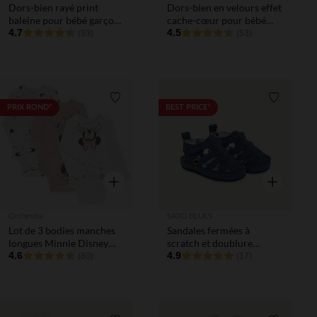
Dors-bien rayé print
Dors-bien en velours effet
baleine pour bébé garçon
cache-cœur pour bébé
avec ouvertures
4.7
prématuré
4.5
(93)
(53)
différentes selon l'âge
Liste de souhaits
Liste de 
PRIX ROND*
BEST PRICE*
Aperçu rapide
Aperçu rapi
Orchestra
SAXO BLUES
Lot de 3 bodies manches
Sandales fermées à
longues Minnie Disney
scratch et doublure
pour bébé fille avec
4.6
imprimée pour bébé
4.9
(80)
(17)
ouvertures différentes
garçon
selon l'âge