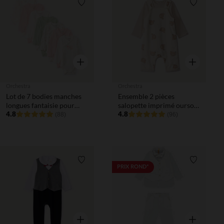
Liste de souhaits
Liste de 
Aperçu rapide
Aperçu rapi
Orchestra
Orchestra
Lot de 7 bodies manches
Ensemble 2 pièces
longues fantaisie pour
salopette imprimé ourson
bébé fille avec ouvertures
4.8
pour bébé
4.8
(88)
(96)
différentes selon l'âge
Liste de souhaits
Liste de 
PRIX ROND*
Aperçu rapide
Aperçu rapi