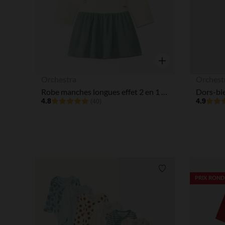
Aperçu rapide
Orchestra
Orchest
Robe manches longues effet 2 en 1 brodée pour bébé fille
4.8
4.9
(40)
Liste de souhaits
PRIX ROND