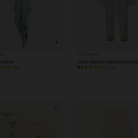
Aperçu rapide
an
Orchestra
n coton
4.7
(46)
(143)
Liste de souhaits