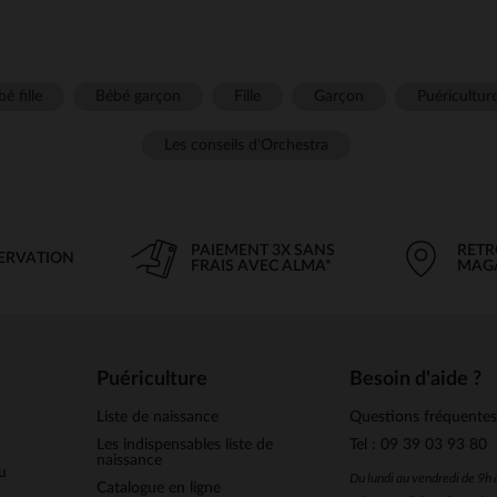
é fille
Bébé garçon
Fille
Garçon
Puéricultur
Les conseils d'Orchestra
PAIEMENT 3X SANS
RETR
SERVATION
FRAIS AVEC ALMA*
MAG
Puériculture
Besoin d'aide ?
Liste de naissance
Questions fréquente
Les indispensables liste de
Tel : 09 39 03 93 80
naissance
u
Du lundi au vendredi de 9h
Catalogue en ligne