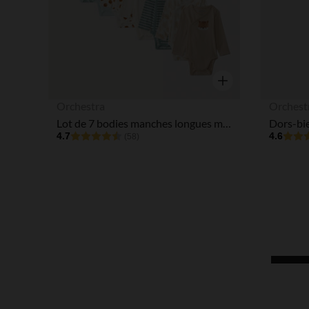
Aperçu rapide
Orchestra
Orchest
Lot de 7 bodies manches longues motifs forêt pour bébé garçon avec ouvertures différentes selon l'âge
4.7
4.6
(58)