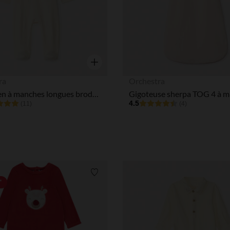
Aperçu rapide
ra
Orchestra
Dors-bien à manches longues broderie animaux pour bébé garçon
4.5
(11)
(4)
Liste de souhaits
*