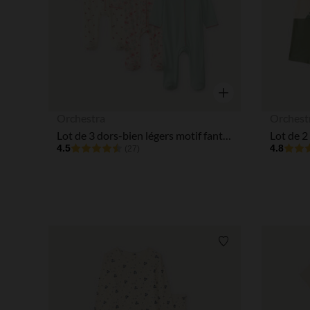
Aperçu rapide
Orchestra
Orchest
Lot de 3 dors-bien légers motif fantaisie printanier pour bébé fille (ouvertures différentes selon l'âge)
4.5
4.8
(27)
Liste de souhaits