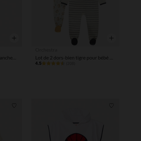
Aperçu rapide
Aperçu rapide
Orchestra
Gigoteuse sherpa TOG 4 à manches amovibles pour bébé fille
Lot de 2 dors-bien tigre pour bébé garçon avec ouvertures différentes selon l'âge
4.5
(208)
Liste de souhaits
Liste de souha