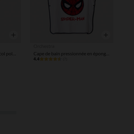
Aperçu rapide
Aperçu rapide
Orchestra
Dors-bien manches longues col polo pour bébé garçon
Cape de bain pressionnée en éponge Spider-Man Marvel garçon
4.4
(7)