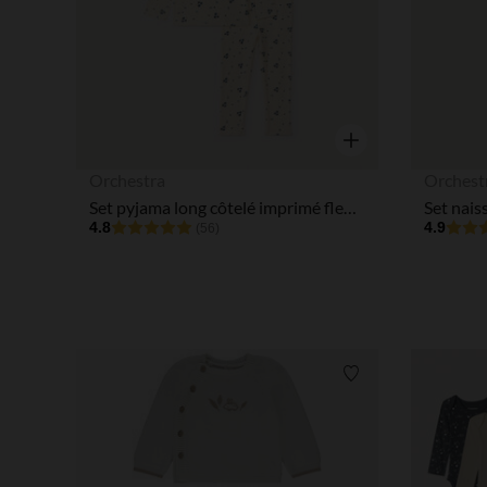
Aperçu rapide
Orchestra
Orchest
Set pyjama long côtelé imprimé fleuri pour bébé fille
4.8
4.9
(56)
Liste de souhaits