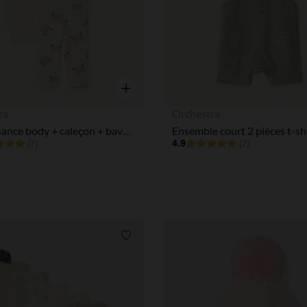
Notre plateforme vous permet d'adapter et de gérer vos paramè
Aperçu rapide
ra
Orchestra
Set naissance body + caleçon + bavoir imprimé ourson pour bébé garçon
4.9
(7)
(7)
Liste de souhaits