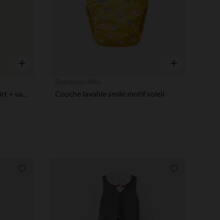
tres de confidentialité, en garantissant la conformité avec les
Aperçu rapide
Aperçu rapide
Bambino Mio
Ensemble court 2 pièces t-shirt + salopette pour bébé garçon
Couche lavable smile motif soleil
Liste de souhaits
Liste de souha