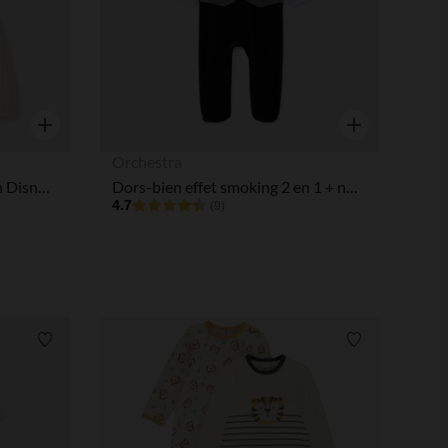
Aperçu rapide
Aperçu rapide
Orchestra
Bonnet en tricot côtelé Stitch Disney pour bébé fille
Dors-bien effet smoking 2 en 1 + nœud papillon pour bébé garçon
4.7
(9)
Liste de souhaits
Liste de souha