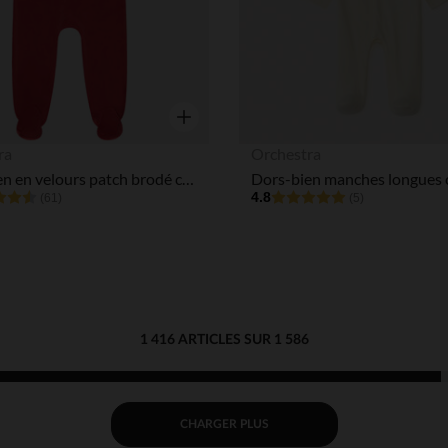
Aperçu rapide
ra
Orchestra
Dors-bien en velours patch brodé cerf pour bébé avec ouvertures différentes selon l'âge
4.8
(61)
(5)
1 416 ARTICLES SUR 1 586
CHARGER PLUS