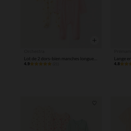
Aperçu rapide
Orchestra
Prémam
Lot de 2 dors-bien manches longues motifs croissants pour bébé fille
Lange e
4.9
4.8
(21)
Liste de souhaits