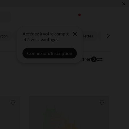
×
 !
Accédez à votre compte
arçon
Collection mixte
Gigoteuses, turbulettes
Sucettes
B
et à vos avantages
Connexion/Inscription
1 586 articles
Trier | Filtrer
0
Liste de souhaits
Liste de souha