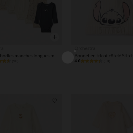
Aperçu rapide
ra
Orchestra
Lot de 7 bodies manches longues motifs ski pour bébé
4.6
(90)
(18)
Liste de souhaits