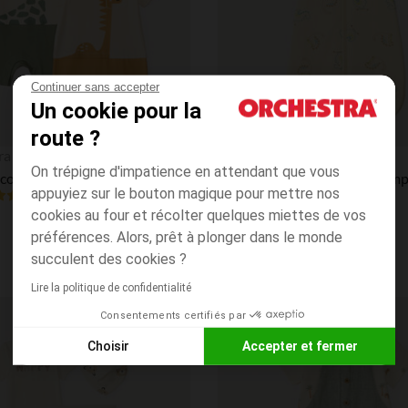
Continuer sans accepter
Un cookie pour la
route ?
Aperçu rapide
ra
Orchestra
On trépigne d'impatience en attendant que vous
Lot de 2 combishorts effet 2 en 1 motif animal pour bébé garçon
appuyiez sur le bouton magique pour mettre nos
4.0
(240)
(1)
cookies au four et récolter quelques miettes de vos
préférences. Alors, prêt à plonger dans le monde
succulent des cookies ?
Lire la politique de confidentialité
Consentements certifiés par
Liste de souhaits
Choisir
Accepter et fermer
Axeptio consent
Plateforme de Gestion du Consentement : Personnalisez vos