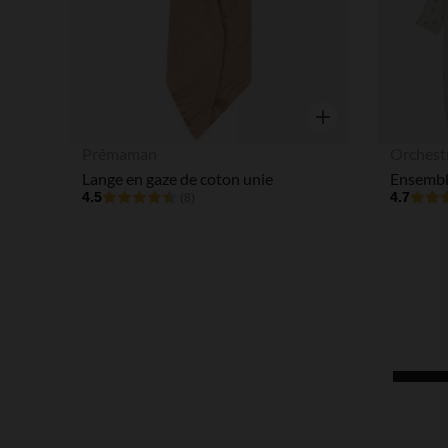
Aperçu rapide
Prémaman
Orchest
Lange en gaze de coton unie
4.5
4.7
(8)