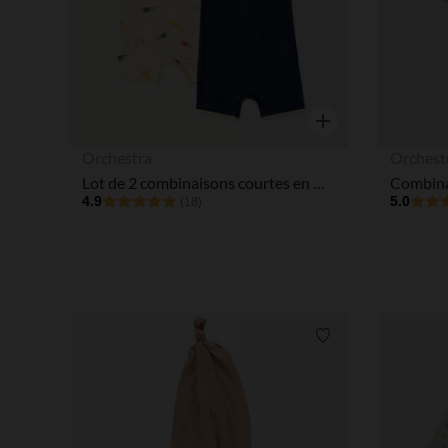
Aperçu rapide
Orchestra
Orchest
Lot de 2 combinaisons courtes en maille motifs baleines pour bébé garçon
4.9
5.0
(18)
Liste de souhaits