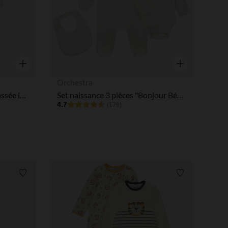
Aperçu rapide
Aperçu rapide
Orchestra
Combinaison longues matelassée imprimé fleurs pour bébé fille
Set naissance 3 pièces "Bonjour Bébé" pour bébé
4.7
(179)
Liste de souhaits
Liste de souha