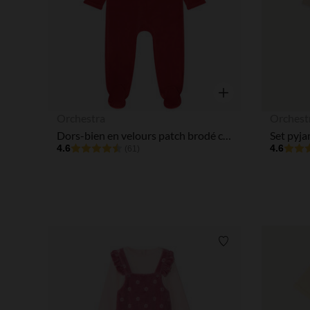
Aperçu rapide
Orchestra
Orchest
Dors-bien en velours patch brodé cerf pour bébé avec ouvertures différentes selon l'âge
4.6
4.6
(61)
Liste de souhaits