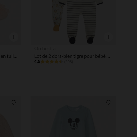
Aperçu rapide
Aperçu rapide
Orchestra
Babies rose clair avec nœuds en tulle pour bébé fille
Lot de 2 dors-bien tigre pour bébé garçon avec ouvertures différentes selon l'âge
4.5
(208)
Liste de souhaits
Liste de souha