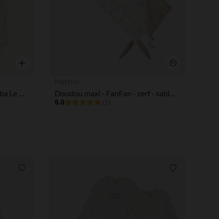
tres de confidentialité, en garantissant la conformité avec les
Aperçu rapide
Aperçu rapide
Nattou
Lot de 3 bodies en jersey Simba Le Roi Lion Disney pour bébé garçon
Doudou maxi - FanFan - cerf - sable/imprimé - 60x40 cm
5.0
(1)
Liste de souhaits
Liste de souha