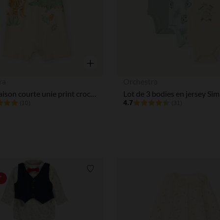
Notre plateforme vous permet d'adapter et de gérer vos paramè
Aperçu rapide
ra
Orchestra
Combinaison courte unie print croco et tigre pour bébé garçon
4.7
(10)
(31)
Liste de souhaits
*