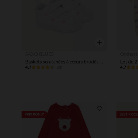
Aperçu rapide
SAXO BLUES
Orchest
Baskets scratchées à cœurs brodés pour bébé fille
4.7
4.7
(38)
Liste de souhaits
PRIX ROND*
BEST PRICE