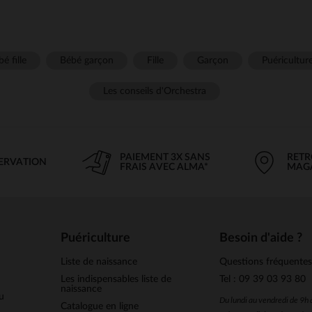
é fille
Bébé garçon
Fille
Garçon
Puéricultur
Les conseils d'Orchestra
PAIEMENT 3X SANS
RETR
SERVATION
FRAIS AVEC ALMA*
MAG
Puériculture
Besoin d'aide ?
Liste de naissance
Questions fréquente
Les indispensables liste de
Tel : 09 39 03 93 80
naissance
u
Du lundi au vendredi de 9h
Catalogue en ligne