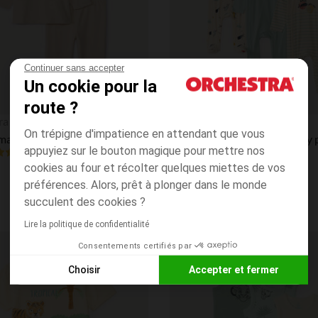
Continuer sans accepter
Un cookie pour la
route ?
Aperçu rapide
ra
Orchestra
On trépigne d'impatience en attendant que vous
Set pyjama 2 pièces en velours fantaisie pour bébé
appuyiez sur le bouton magique pour mettre nos
4.8
(317)
(39)
cookies au four et récolter quelques miettes de vos
préférences. Alors, prêt à plonger dans le monde
succulent des cookies ?
Lire la politique de confidentialité
Consentements certifiés par
Liste de souhaits
Choisir
Accepter et fermer
Axeptio consent
Plateforme de Gestion du Consentement : Personnalisez vos