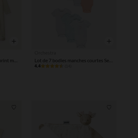
Aperçu rapide
Aperçu rapide
Orchestra
Lot de 3 dors-bien en jersey print marin pour bébé garçon
Lot de 7 bodies manches courtes Semaine pour bébé fille
4.4
(14)
Liste de souhaits
Liste de souha
 Options