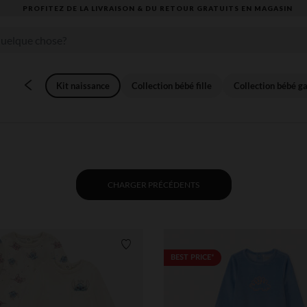
VOUS ALLEZ ADORER LA RENTRÉE ! DÉCOUVREZ LA NOUVELLE COLLECTION
Kit naissance
Collection bébé fille
Collection bébé g
CHARGER PRÉCÉDENTS
Liste de souhaits
BEST PRICE*