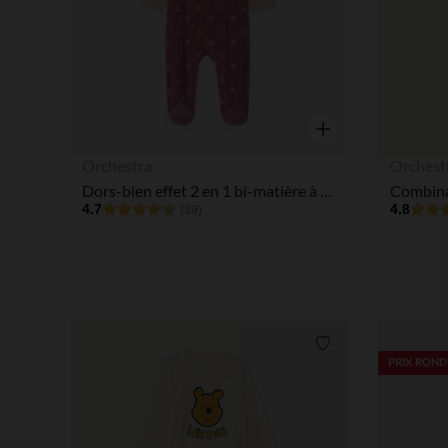
Aperçu rapide
Orchestra
Orchest
Dors-bien effet 2 en 1 bi-matière à fleurs pour bébé fille
4.7
4.8
(39)
Liste de souhaits
PRIX ROND