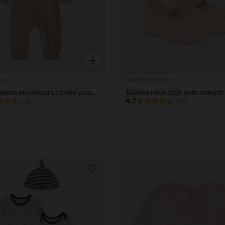
Aperçu rapide
ra
SAXO BLUES
Combinaison en velours côtelé pour bébé garçon
4.7
(13)
(64)
Liste de souhaits