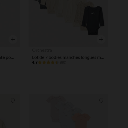
Aperçu rapide
Aperçu rapide
Orchestra
Dors-bien uni en velours printé pour bébé garçon
Lot de 7 bodies manches longues motifs ski pour bébé
4.7
(90)
Liste de souhaits
Liste de souha