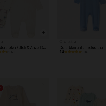
Aperçu rapide
ra
Orchestra
Lot de 2 dors-bien Stitch & Angel Disney pour bébé
4.8
(42)
(183)
Liste de souhaits
*