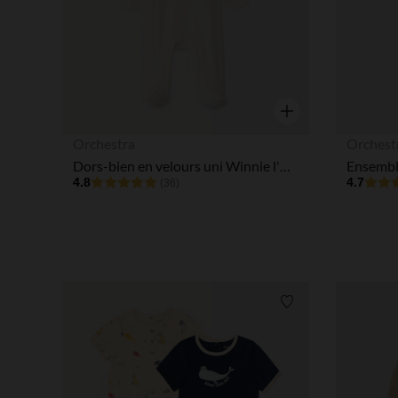
Aperçu rapide
Orchestra
Orchest
Dors-bien en velours uni Winnie l'Ourson Disney pour bébé garçon avec ouvertures différentes selon l'âge
4.8
4.7
(36)
Liste de souhaits