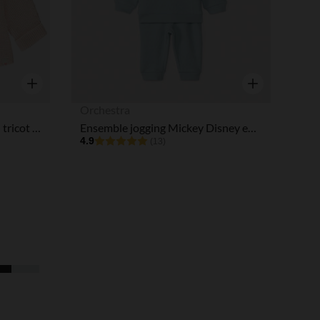
Aperçu rapide
Aperçu rapide
Orchestra
Gilet effet cache-cœur uni en tricot pour bébé fille
Ensemble jogging Mickey Disney en jacquard pour bébé garçon
4.9
(13)