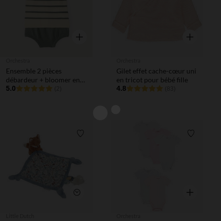
Aperçu rapide
Aperçu rapi
Orchestra
Orchestra
Ensemble 2 pièces
Gilet effet cache-cœur uni
débardeur + bloomer en
en tricot pour bébé fille
tricot pour bébé garçon
5.0
4.8
(2)
(83)
Liste de souhaits
Liste de 
Aperçu rapi
Aperçu rapide
Little Dutch
Orchestra