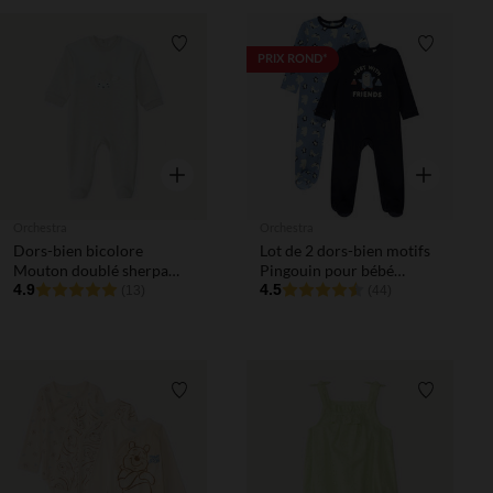
Liste de souhaits
Liste de 
PRIX ROND*
Aperçu rapide
Aperçu rapi
Orchestra
Orchestra
Dors-bien bicolore
Lot de 2 dors-bien motifs
Mouton doublé sherpa
Pingouin pour bébé
pour bébé
4.9
garçon avec ouvertures
4.5
(13)
(44)
différentes selon l'âge
Liste de souhaits
Liste de 