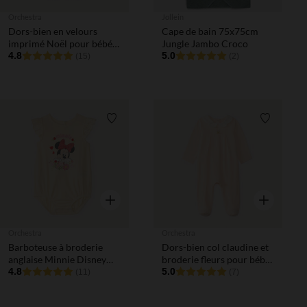
Aperçu rapi
Orchestra
Jollein
Dors-bien en velours
Cape de bain 75x75cm
imprimé Noël pour bébé
Jungle Jambo Croco
fille avec ouvertures
4.8
5.0
(15)
(2)
différentes selon l'âge
Liste de souhaits
Liste de 
Aperçu rapide
Aperçu rapi
Orchestra
Orchestra
Barboteuse à broderie
Dors-bien col claudine et
anglaise Minnie Disney
broderie fleurs pour bébé
pour bébé fille
4.8
fille
5.0
(11)
(7)