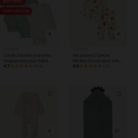
Liste de souhaits
Liste de 
BEST PRICE*
2,66€ L'UN CLUB
Aperçu rapide
Aperçu rapi
Orchestra
Orchestra
Lot de 3 bodies manches
Set pyjama 2 pièces
longues unis pour bébé
Mickey Disney pour bébé
4.7
garçon avec finitions
4.6
(623)
(25)
différentes selon l'âge
Liste de souhaits
Liste de 
Aperçu rapide