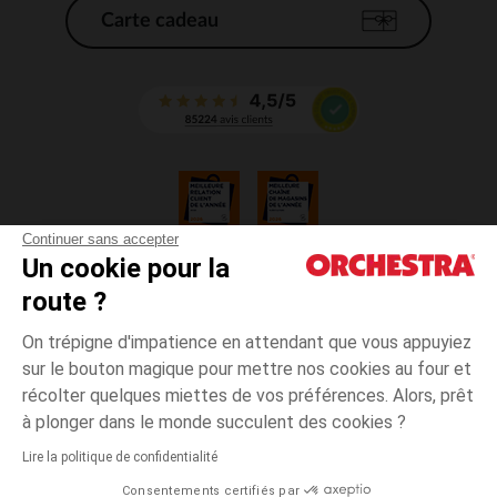
Carte cadeau
Continuer sans accepter
Un cookie pour la
CGV
route ?
CGU
Mentions légales
On trépigne d'impatience en attendant que vous appuyiez
*Conditions des offres en cours
sur le bouton magique pour mettre nos cookies au four et
Données personnelles
récolter quelques miettes de vos préférences. Alors, prêt
Gestion des cookies
à plonger dans le monde succulent des cookies ?
Accessibilité : non conforme
Lire la politique de confidentialité
Orchestra adhère au code déontologique de la Fédération du e-commerce
Consentements certifiés par