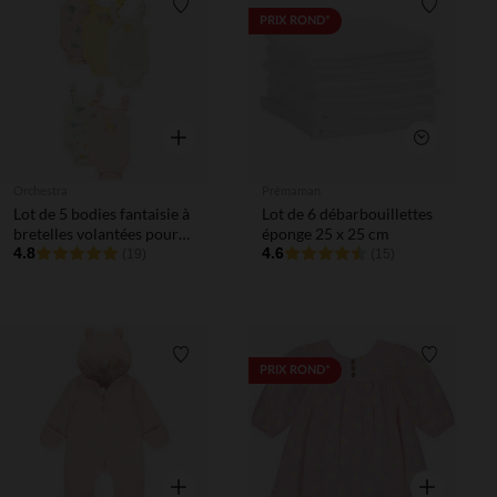
Liste de souhaits
Liste de 
PRIX ROND*
Aperçu rapide
Aperçu rapi
Orchestra
Prémaman
Lot de 5 bodies fantaisie à
Lot de 6 débarbouillettes
bretelles volantées pour
éponge 25 x 25 cm
bébé fille
4.8
4.6
(19)
(15)
Liste de souhaits
Liste de 
PRIX ROND*
Aperçu rapide
Aperçu rapi