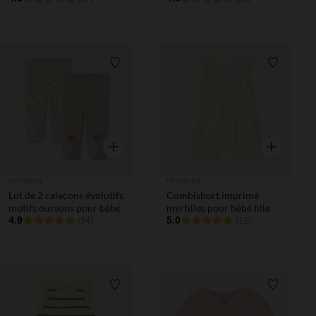
fille
Liste de souhaits
Liste de 
Aperçu rapide
Aperçu rapi
Orchestra
Orchestra
Lot de 2 caleçons évolutifs
Combishort imprimé
motifs oursons pour bébé
myrtilles pour bébé fille
4.9
5.0
(34)
(12)
Liste de souhaits
Liste de 