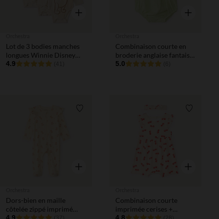
Aperçu rapide
Aperçu rapi
Orchestra
Orchestra
Lot de 3 bodies manches
Combinaison courte en
longues Winnie Disney
broderie anglaise fantaisie
avec ouvertures
4.9
pour bébé fille
5.0
(41)
(6)
différentes selon l'âge
Liste de souhaits
Liste de 
Aperçu rapide
Aperçu rapi
Orchestra
Orchestra
Dors-bien en maille
Combinaison courte
côtelée zippé imprimé
imprimée cerises +
ourson pour bébé fille
4.9
bandeau nœud pour bébé
4.8
(37)
(28)