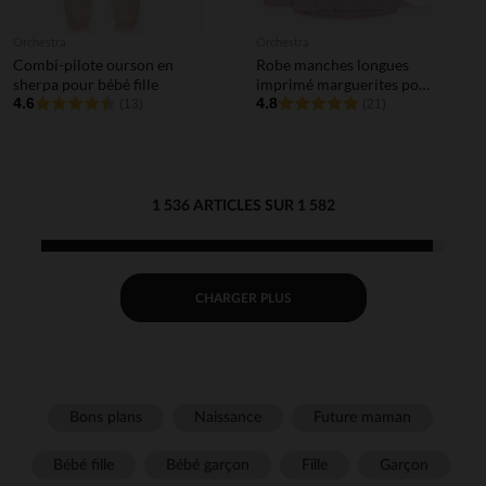
Orchestra
Orchestra
Combi-pilote ourson en
Robe manches longues
sherpa pour bébé fille
imprimé marguerites pour
4.6
bébé fille
4.8
(13)
(21)
1 536 ARTICLES SUR 1 582
CHARGER PLUS
Bons plans
Naissance
Future maman
Bébé fille
Bébé garçon
Fille
Garçon