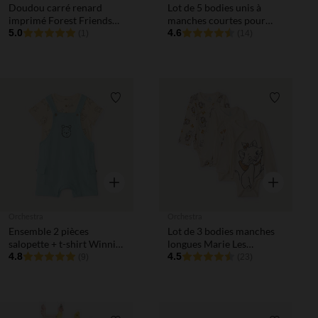
Doudou carré renard
Lot de 5 bodies unis à
imprimé Forest Friends
manches courtes pour
bleu
5.0
bébé fille
4.6
(1)
(14)
Liste de souhaits
Liste de 
Aperçu rapide
Aperçu rapi
Orchestra
Orchestra
Ensemble 2 pièces
Lot de 3 bodies manches
salopette + t-shirt Winnie
longues Marie Les
l’Ourson Disney pour
4.8
Aristochats Disney pour
4.5
(9)
(23)
bébé garçon
bébé fille avec ouvertures
différentes selon l'âge