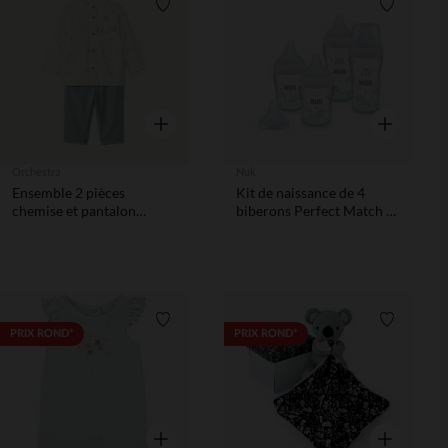
Liste de souhaits
Liste de 
Aperçu rapide
Aperçu rapi
Orchestra
Nuk
Ensemble 2 pièces
Kit de naissance de 4
chemise et pantalon
biberons Perfect Match -
motifs robots
Beige
Liste de souhaits
Liste de 
PRIX ROND*
PRIX ROND*
Aperçu rapide
Aperçu rapi