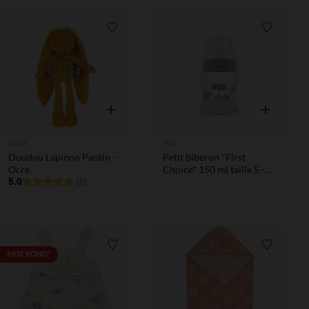
Liste de souhaits
Liste de 
Aperçu rapide
Aperçu rapi
Kaloo
Nuk
Doudou Lapinoo Pantin -
Petit biberon "First
Ocre
Choice" 150 ml taille S -
5.0
Koala
(2)
Liste de souhaits
Liste de 
PRIX ROND*