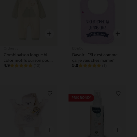
Liste de souhaits
Liste de 
Aperçu rapide
Aperçu rapi
Orchestra
BB&Co
Combinaison longue bi
Bavoir - "Si c'est comme
color motifs ourson pour
ça, je vais chez mamie"
bébé garçon
4.9
5.0
(13)
(1)
Liste de souhaits
Liste de 
PRIX ROND*
Aperçu rapide
Aperçu rapi