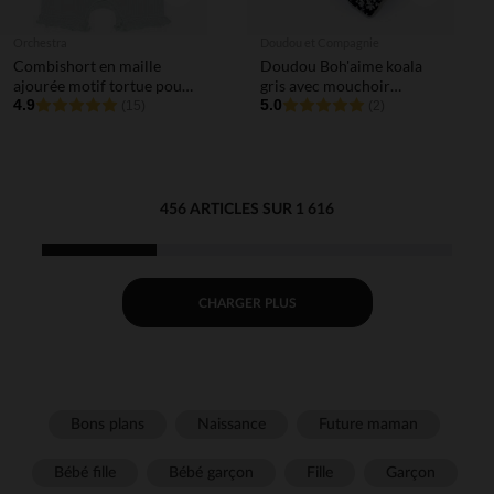
Orchestra
Doudou et Compagnie
Combishort en maille
Doudou Boh'aime koala
ajourée motif tortue pour
gris avec mouchoir
bébé fille
4.9
imprimé
5.0
(15)
(2)
456 ARTICLES SUR 1 616
CHARGER PLUS
Bons plans
Naissance
Future maman
Bébé fille
Bébé garçon
Fille
Garçon