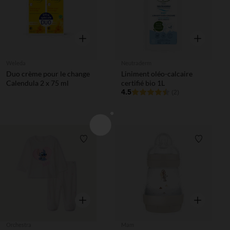
Aperçu rapide
Aperçu rapi
Weleda
Neutraderm
Duo crème pour le change
Liniment oléo-calcaire
Calendula 2 x 75 ml
certifié bio 1L
4.5
(2)
Liste de souhaits
Liste de 
Aperçu rapide
Aperçu rapi
Orchestra
Mam