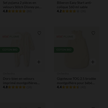
Set pyjama 2 pièces en
Biberon Easy Start anti-
velours Stitch Disney pour
colique 160 ml sable
bébé fille avec finitions
4.8
4.2
(88)
(26)
différentes selon l'âge
Liste de souhaits
Liste de 
PLUME
PLUME
BÉBÉ
BÉBÉ
COTON BIO
COTON BIO
Aperçu rapide
Aperçu rapi
Orchestra
Orchestra
Dors-bien en velours
Gigoteuse TOG 2.5 brodée
imprimé montgolfières
montgolfière pour bébé
pour bébé fille
4.8
prématuré
4.4
(18)
(40)
prématurée