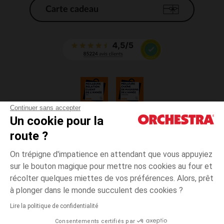
Carte cadeau
Continuer sans accepter
Un cookie pour la
CGV
route ?
CGU
Mentions légales
On trépigne d'impatience en attendant que vous appuyiez
*Conditions des offres en cours
sur le bouton magique pour mettre nos cookies au four et
Données personnelles
récolter quelques miettes de vos préférences. Alors, prêt
Gestion des cookies
à plonger dans le monde succulent des cookies ?
Accessibilité : non conforme
Lire la politique de confidentialité
Orchestra adhère au code déontologique de la Fédération du e-commerce
Consentements certifiés par