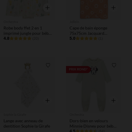
Aperçu rapide
Aperçu rapi
Orchestra
Jollein
Robe body ffet 2 en 1
Cape de bain éponge
imprimé jungle pour bébé
75x75cm Jacquard
fille
4.8
Flower
5.0
(20)
(1)
Liste de souhaits
Liste de 
PRIX ROND*
Aperçu rapide
Aperçu rapi
Sophie la Girafe
Orchestra
Lange avec anneau de
Dors-bien en velours
dentition Sophie la Girafe
Minnie Disney pour bébé
fille avec ouvertures
4.5
(64)