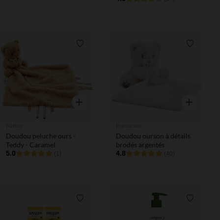
différentes selon l'âge
Liste de souhaits
Liste de 
Aperçu rapide
Aperçu rapi
Nattou
Prémaman
Doudou peluche ours -
Doudou ourson à détails
Teddy - Caramel
brodés argentés
5.0
4.8
(1)
(40)
Liste de souhaits
Liste de 