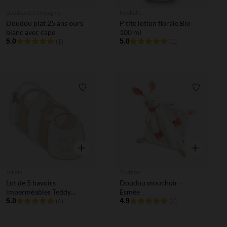
Doudou et Compagnie
Néobulle
Doudou plat 25 ans ours
P'tite lotion florale Bio
blanc avec cape
100 ml
5.0
5.0
(1)
(1)
Liste de souhaits
Liste de 
Aperçu rapide
Aperçu rapi
Jollein
Sauthon
Lot de 5 bavoirs
Doudou mouchoir -
imperméables Teddy
Esmée
Bear/Harvest
5.0
4.9
(4)
(7)