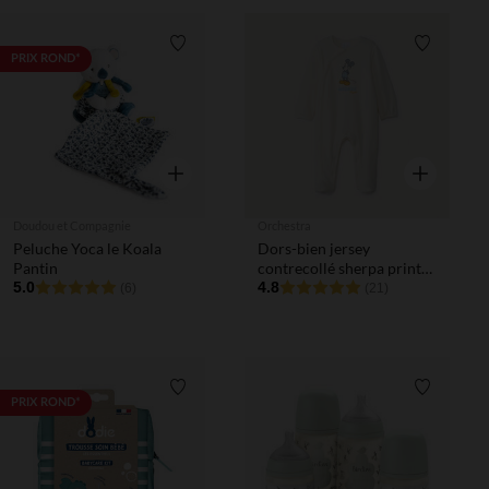
Liste de souhaits
Liste de 
PRIX ROND*
Aperçu rapide
Aperçu rapi
Doudou et Compagnie
Orchestra
Peluche Yoca le Koala
Dors-bien jersey
Pantin
contrecollé sherpa print
5.0
Mickey Disney pour bébé
4.8
(6)
(21)
garçon
Liste de souhaits
Liste de 
PRIX ROND*