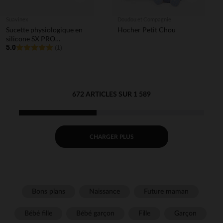
Suavinex
Doudou et Compagnie
Sucette physiologique en
Hocher Petit Chou
silicone SX PRO
Wonderland Butterfly 0-6
5.0
(1)
mois décorée en rose
672 ARTICLES SUR 1 589
CHARGER PLUS
Bons plans
Naissance
Future maman
Bébé fille
Bébé garçon
Fille
Garçon