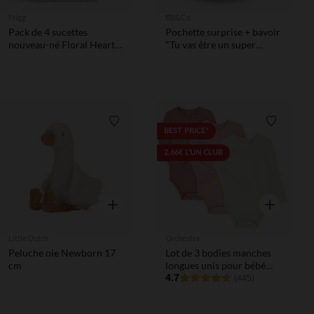
Frigg
BB&Co
Pack de 4 sucettes
Pochette surprise + bavoir
nouveau-né Floral Heart
"Tu vas être un super
T1 cream
papa"
Liste de souhaits
Liste de 
BEST PRICE*
2,66€ L'UN CLUB
Aperçu rapide
Aperçu rapi
Little Dutch
Orchestra
Peluche oie Newborn 17
Lot de 3 bodies manches
cm
longues unis pour bébé
fille
4.7
(445)