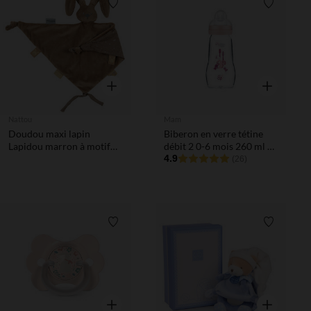
Liste de souhaits
Liste de 
Aperçu rapide
Aperçu rapi
Nattou
Mam
Doudou maxi lapin
Biberon en verre tétine
Lapidou marron à motif
débit 2 0-6 mois 260 ml –
phosphorescent
Rose
4.9
(26)
Liste de souhaits
Liste de 
Aperçu rapide
Aperçu rapi