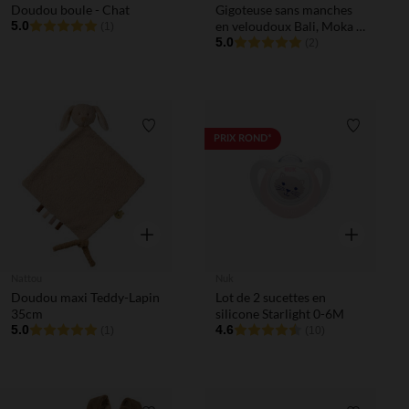
Doudou boule - Chat
Gigoteuse sans manches
5.0
en veloudoux Bali, Moka &
(1)
Snow TOG 2-3,5
5.0
(2)
Liste de souhaits
Liste de 
PRIX ROND*
Aperçu rapide
Aperçu rapi
Nattou
Nuk
Doudou maxi Teddy-Lapin
Lot de 2 sucettes en
35cm
silicone Starlight 0-6M
5.0
4.6
(1)
(10)