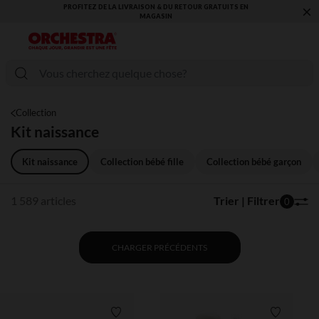
×
VOUS ALLEZ ADORER LA RENTRÉE ! DÉCOUVREZ LA NOUVELLE
COLLECTION !
Collection
Kit naissance
Kit naissance
Collection bébé fille
Collection bébé garçon
1 589 articles
Trier | Filtrer
0
CHARGER PRÉCÉDENTS