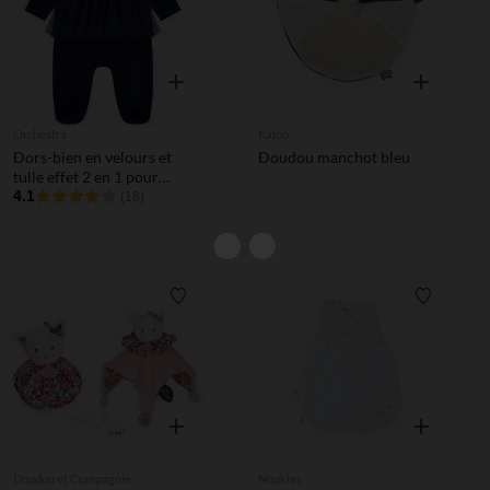
Aperçu rapide
Aperçu rapi
Orchestra
Kaloo
Dors-bien en velours et
Doudou manchot bleu
tulle effet 2 en 1 pour
bébé fille
4.1
(18)
Liste de souhaits
Liste de 
Aperçu rapide
Aperçu rapi
Doudou et Compagnie
Noukies