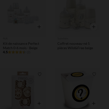
Liste de souhaits
Liste de 
Aperçu rapide
Aperçu rapi
Nuk
Suavinex
Kit de naissance Perfect
Coffret nouveau-né 5
Match 0-6 mois - Beige
pièces Wild&Free beige
4.5
(2)
Liste de souhaits
Liste de 
Aperçu rapide
Aperçu rapi