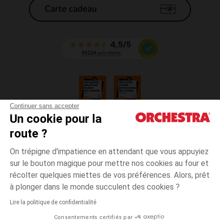
Carte cadeau
Continuer sans accepter
Un cookie pour la
CGV
route ?
CGU
Mentions légales
On trépigne d'impatience en attendant que vous appuyiez
*Conditions des offres en cours
sur le bouton magique pour mettre nos cookies au four et
Données personnelles
récolter quelques miettes de vos préférences. Alors, prêt
Gestion des cookies
à plonger dans le monde succulent des cookies ?
Accessibilité : non conforme
Lire la politique de confidentialité
Orchestra adhère au code déontologique de la Fédération du e-commerce
Consentements certifiés par