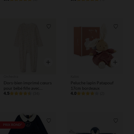
Liste de souhaits
Liste de 
Aperçu rapide
Aperçu rapi
Orchestra
Kaloo
Dors-bien imprimé cœurs
Peluche lapin Patapouf
pour bébé fille avec
17cm bordeaux
ouvertures différentes
4.5
4.0
(34)
(2)
selon l'âge
Liste de souhaits
Liste de 
PRIX ROND*