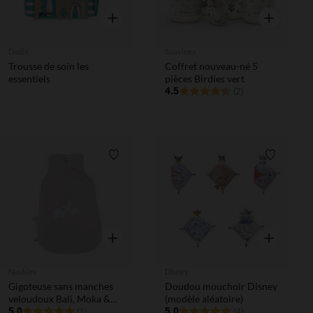
Aperçu rapide
Aperçu rapi
Dodie
Suavinex
Trousse de soin les
Coffret nouveau-né 5
essentiels
pièces Birdies vert
4.5
(2)
Liste de souhaits
Liste de 
Aperçu rapide
Aperçu rapi
Noukies
Disney
Gigoteuse sans manches
Doudou mouchoir Disney
veloudoux Bali, Moka &
(modèle aléatoire)
Snow TOG 2-3,05
5.0
5.0
(1)
(4)