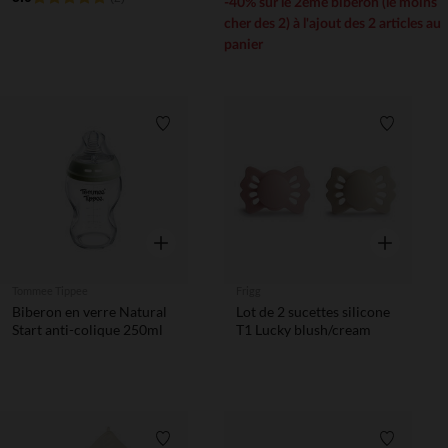
-40% sur le 2ème biberon (le moins
cher des 2) à l'ajout des 2 articles au
panier
Liste de souhaits
Liste de 
Aperçu rapide
Aperçu rapi
Tommee Tippee
Frigg
Biberon en verre Natural
Lot de 2 sucettes silicone
Start anti-colique 250ml
T1 Lucky blush/cream