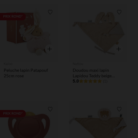
Liste de souhaits
Liste de 
PRIX ROND*
Aperçu rapide
Aperçu rapi
Kaloo
Nattou
Peluche lapin Patapouf
Doudou maxi lapin
25cm rose
Lapidou Teddy beige
phosphorescent
5.0
(1)
Liste de souhaits
Liste de 
PRIX ROND*