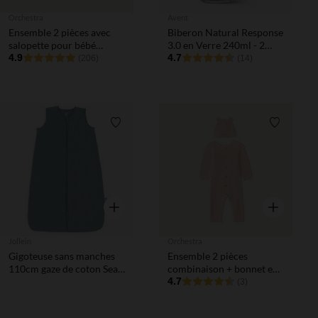
Orchestra
Avent
Ensemble 2 pièces avec
Biberon Natural Response
salopette pour bébé
3.0 en Verre 240ml - 2
garçon
4.9
pièces
4.7
(206)
(14)
Liste de souhaits
Liste de 
Aperçu rapide
Aperçu rapi
Jollein
Orchestra
Gigoteuse sans manches
Ensemble 2 pièces
110cm gaze de coton Sea
combinaison + bonnet en
Green
tricot pour bébé fille
4.7
(3)