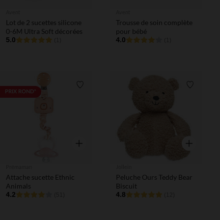
Avent
Avent
Lot de 2 sucettes silicone
Trousse de soin complète
0-6M Ultra Soft décorées
pour bébé
5.0
4.0
(1)
(1)
Liste de souhaits
Liste de 
PRIX ROND*
Aperçu rapide
Aperçu rapi
Prémaman
Jollein
Attache sucette Ethnic
Peluche Ours Teddy Bear
Animals
Biscuit
4.2
4.8
(51)
(12)