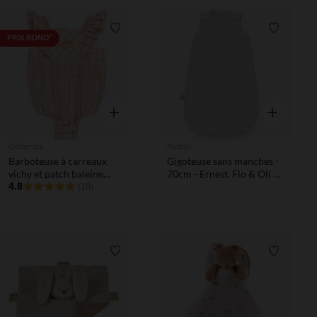
Liste de souhaits
Liste de 
PRIX ROND*
Aperçu rapide
Aperçu rapi
Orchestra
Nattou
Barboteuse à carreaux
Gigoteuse sans manches -
vichy et patch baleine
70cm - Ernest, Flo & Oli -
pour bébé fille
4.8
Blanc
(10)
Liste de souhaits
Liste de 