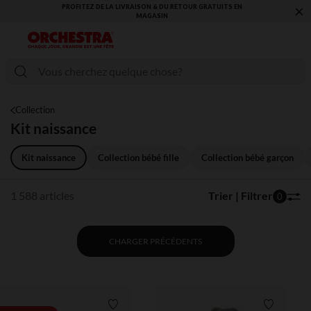
×
VOUS ALLEZ ADORER LA RENTRÉE ! DÉCOUVREZ LA NOUVELLE
COLLECTION !
Collection
Kit naissance
Kit naissance
Collection bébé fille
Collection bébé garçon
1 588 articles
Trier | Filtrer
0
CHARGER PRÉCÉDENTS