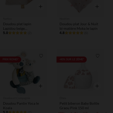
Aperçu rapide
Aperçu rapi
Nattou
Noukies
Doudou plat lapin
Doudou plat Jour & Nuit
Lapidou beige
bi-matière Moka le lapin
phosphorescent
5.0
4.8
(2)
(6)
Liste de souhaits
Liste de 
PRIX ROND*
-40% SUR LE 2ÈME*
Aperçu rapide
Aperçu rapi
Doudou et Compagnie
Élhée
Doudou Pantin Yoca le
Petit biberon Baby Bottle
Koala
Graou Pink 150 ml
5.0
(2)