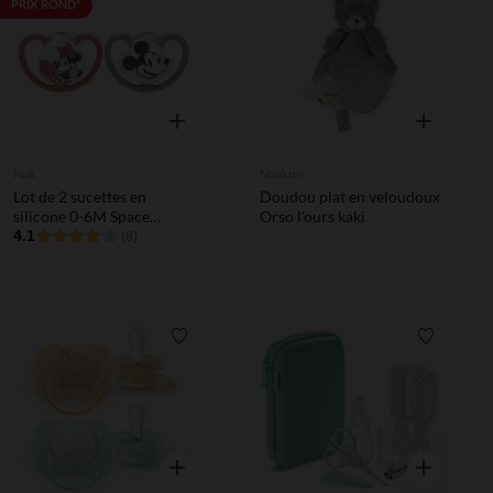
Liste de souhaits
Liste de 
PRIX ROND*
Aperçu rapide
Aperçu rapi
Nuk
Noukies
Lot de 2 sucettes en
Doudou plat en veloudoux
silicone 0-6M Space
Orso l'ours kaki
Minnie Disney
4.1
(8)
Liste de souhaits
Liste de 
Aperçu rapide
Aperçu rapi