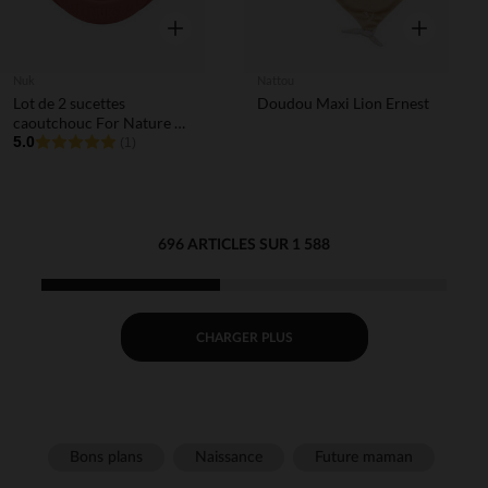
Aperçu rapide
Aperçu rapi
Nuk
Nattou
Lot de 2 sucettes
Doudou Maxi Lion Ernest
caoutchouc For Nature 0-
6M terracotta
5.0
(1)
696 ARTICLES SUR 1 588
CHARGER PLUS
Bons plans
Naissance
Future maman