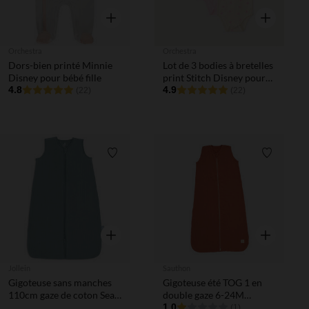
Aperçu rapide
Aperçu rapi
Orchestra
Orchestra
Dors-bien printé Minnie
Lot de 3 bodies à bretelles
Disney pour bébé fille
print Stitch Disney pour
4.8
bébé fille
4.9
(22)
(22)
Liste de souhaits
Liste de 
Aperçu rapide
Aperçu rapi
Jollein
Sauthon
Gigoteuse sans manches
Gigoteuse été TOG 1 en
110cm gaze de coton Sea
double gaze 6-24M
Green
terracotta
1.0
(1)