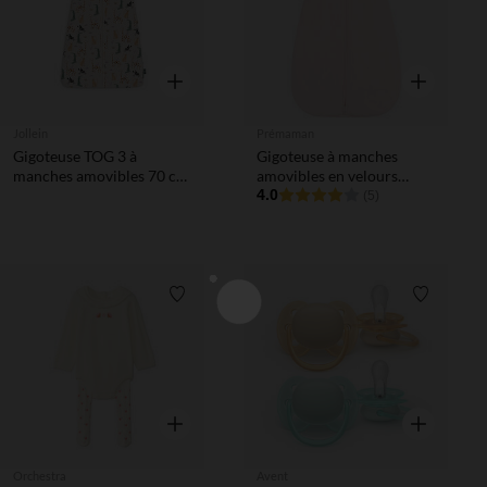
Aperçu rapide
Aperçu rapi
Jollein
Prémaman
Gigoteuse TOG 3 à
Gigoteuse à manches
manches amovibles 70 cm
amovibles en velours
Jungle Jambo
côtelé TOG 3.5 biche rose
4.0
(5)
Liste de souhaits
Liste de 
Aperçu rapide
Aperçu rapi
Orchestra
Avent