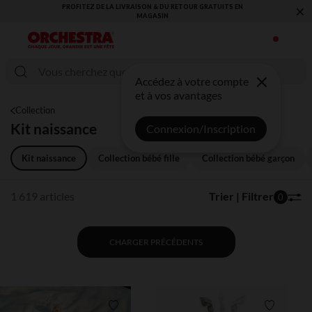
×
VOUS ALLEZ ADORER LA RENTRÉE ! DÉCOUVREZ LA NOUVELLE
COLLECTION !
Accédez à votre compte
et à vos avantages
Collection
Kit naissance
Connexion/Inscription
Kit naissance
Collection bébé fille
Collection bébé garçon
1 619 articles
Trier | Filtrer
0
CHARGER PRÉCÉDENTS