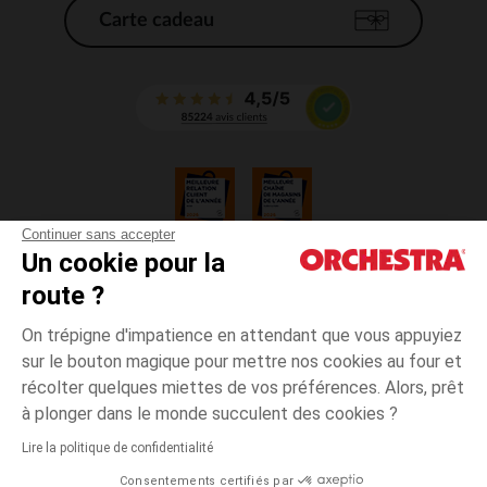
Carte cadeau
Continuer sans accepter
Un cookie pour la
CGV
route ?
CGU
Mentions légales
On trépigne d'impatience en attendant que vous appuyiez
*Conditions des offres en cours
sur le bouton magique pour mettre nos cookies au four et
Données personnelles
récolter quelques miettes de vos préférences. Alors, prêt
Gestion des cookies
à plonger dans le monde succulent des cookies ?
Accessibilité : non conforme
Lire la politique de confidentialité
Orchestra adhère au code déontologique de la Fédération du e-commerce
Consentements certifiés par