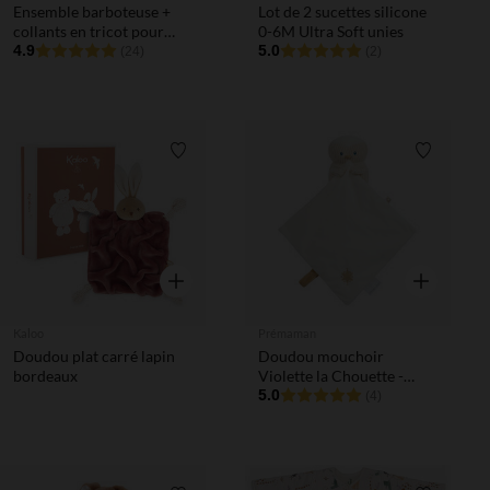
Ensemble barboteuse +
Lot de 2 sucettes silicone
collants en tricot pour
0-6M Ultra Soft unies
bébé fille
4.9
5.0
(24)
(2)
Liste de souhaits
Liste de 
Aperçu rapide
Aperçu rapi
Kaloo
Prémaman
Doudou plat carré lapin
Doudou mouchoir
bordeaux
Violette la Chouette -
Bande de Rêveurs
5.0
(4)