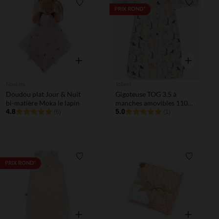
Liste de souhaits
Liste de 
PRIX ROND*
Aperçu rapide
Aperçu rapi
Noukies
Jollein
Doudou plat Jour & Nuit
Gigoteuse TOG 3.5 à
bi-matière Moka le lapin
manches amovibles 110
4.8
cm Jungle Jambo
5.0
(6)
(1)
Liste de souhaits
Liste de 
PRIX ROND*
Aperçu rapide
Aperçu rapi