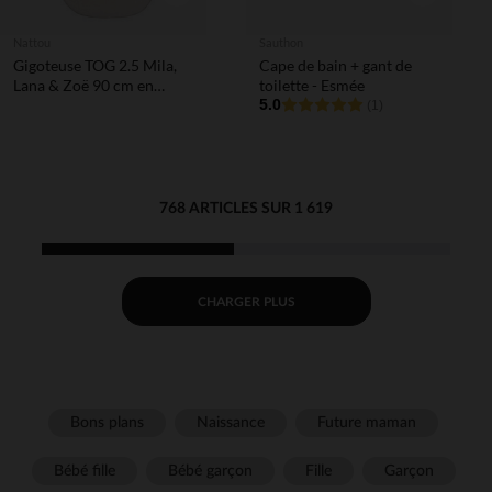
Nattou
Sauthon
Gigoteuse TOG 2.5 Mila,
Cape de bain + gant de
Lana & Zoë 90 cm en
toilette - Esmée
velours beige
5.0
(1)
768 ARTICLES SUR 1 619
CHARGER PLUS
Bons plans
Naissance
Future maman
Bébé fille
Bébé garçon
Fille
Garçon