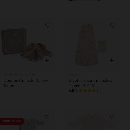
Liste de souhaits
Liste de 
Aperçu rapide
Aperçu rapi
Doudou et Compagnie
Sauthon
Doudou Collector lapin -
Gigoteuse sans manches
Taupe
Esmée - 6-24M
5.0
(1)
Liste de souhaits
Liste de 
PRIX ROND*