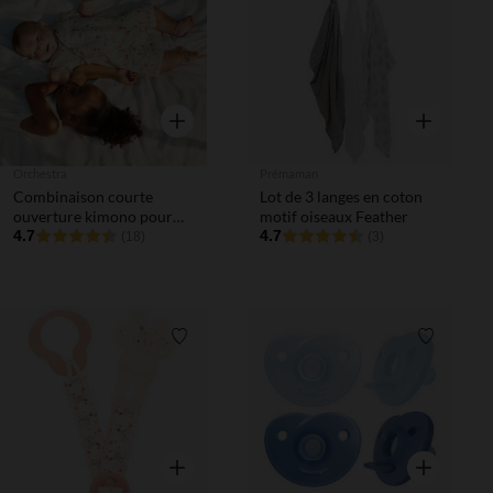
Liste de souhaits
Liste de 
Aperçu rapide
Aperçu rapi
Orchestra
Prémaman
Combinaison courte
Lot de 3 langes en coton
ouverture kimono pour
motif oiseaux Feather
bébé garçon
4.7
4.7
(18)
(3)
Liste de souhaits
Liste de 
Aperçu rapide
Aperçu rapi