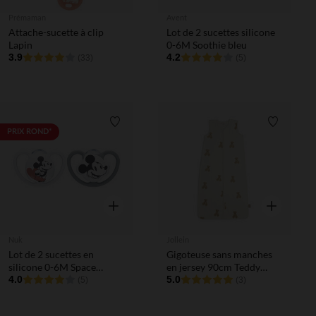
Prémaman
Avent
Attache-sucette à clip
Lot de 2 sucettes silicone
Lapin
0-6M Soothie bleu
3.9
4.2
(33)
(5)
Liste de souhaits
Liste de 
PRIX ROND*
Aperçu rapide
Aperçu rapi
Nuk
Jollein
Lot de 2 sucettes en
Gigoteuse sans manches
silicone 0-6M Space
en jersey 90cm Teddy
Mickey Disney
4.0
Bear
5.0
(5)
(3)