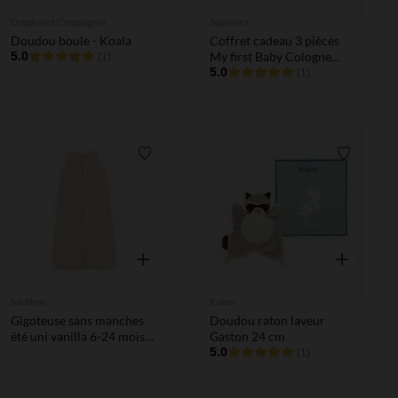
Doudou et Compagnie
Suavinex
Doudou boule - Koala
Coffret cadeau 3 pièces
5.0
My first Baby Cologne
(1)
Memories 50 et 100ml
5.0
(1)
Liste de souhaits
Liste de 
Aperçu rapide
Aperçu rapi
Sauthon
Kaloo
Gigoteuse sans manches
Doudou raton laveur
été uni vanilla 6-24 mois
Gaston 24 cm
TOG 1
5.0
(1)