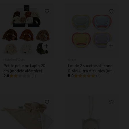
Liste de souhaits
Liste de 
Aperçu rapide
Aperçu rapi
Histoire d'Ours
Avent
Petite peluche Lapin 20
Lot de 2 sucettes silicone
cm (modèle aléatoire)
0-6M Ultra Air unies (lot
2.0
aléatoire)
5.0
(1)
(3)
Liste de souhaits
Liste de 