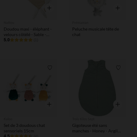
Aperçu rapide
Aperçu rapi
Nattou
Prémaman
Doudou maxi - éléphant -
Peluche musicale tête de
velours côtélé - Sable -
chat
60x40 cm
5.0
(1)
Liste de souhaits
Liste de 
Aperçu rapide
Aperçu rapi
Kaloo
Trois Kilos Sept
Set de 3 doudous chat
Gigoteuse été sans
sensoriels 15cm
manches - Honey - Argile -
4.5
0/6 M
(4)