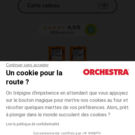
Carte cadeau
Continuer sans accepter
Un cookie pour la
CGV
route ?
CGU
Mentions légales
On trépigne d'impatience en attendant que vous appuyiez
*Conditions des offres en cours
sur le bouton magique pour mettre nos cookies au four et
Données personnelles
récolter quelques miettes de vos préférences. Alors, prêt
Gestion des cookies
à plonger dans le monde succulent des cookies ?
Accessibilité : non conforme
Lire la politique de confidentialité
Orchestra adhère au code déontologique de la Fédération du e-commerce
Consentements certifiés par