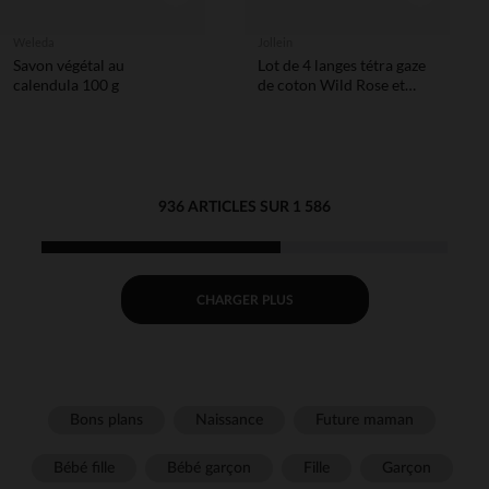
Weleda
Jollein
Savon végétal au
Lot de 4 langes tétra gaze
calendula 100 g
de coton Wild Rose et
Ivory 70 x 70cm
936 ARTICLES SUR 1 586
CHARGER PLUS
Bons plans
Naissance
Future maman
Bébé fille
Bébé garçon
Fille
Garçon