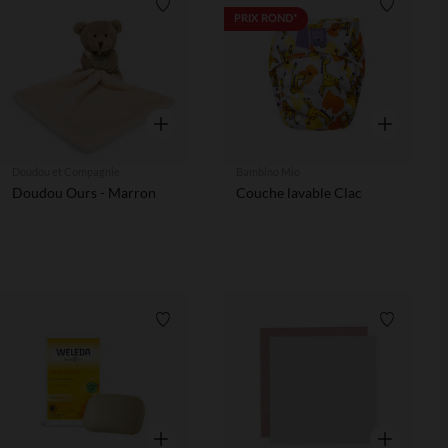
Liste de souhaits
Liste de 
PRIX ROND*
Aperçu rapide
Aperçu rapi
Doudou et Compagnie
Bambino Mio
Doudou Ours - Marron
Couche lavable Clac
Liste de souhaits
Liste de 
Aperçu rapide
Aperçu rapi