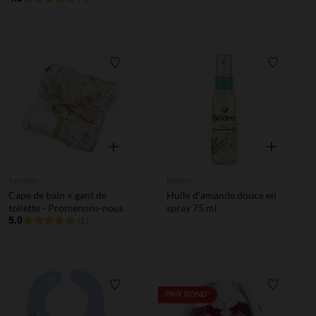
Liste de souhaits
Liste de 
Aperçu rapide
Aperçu rapi
Sauthon
Biolane
Cape de bain + gant de
Huile d'amande douce en
toilette - Promenons-nous
spray 75 ml
5.0
(1)
Liste de souhaits
Liste de 
PRIX ROND*