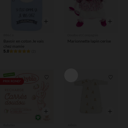
Aperçu rapide
Aperçu rapi
BB&Co
Doudou et Compagnie
Bavoir en coton Je vais
Marionnette lapin cerise
chez mamie
5.0
(2)
Liste de souhaits
Liste de 
PRIX ROND*
Aperçu rapide
Aperçu rapi
Babybio
Jollein