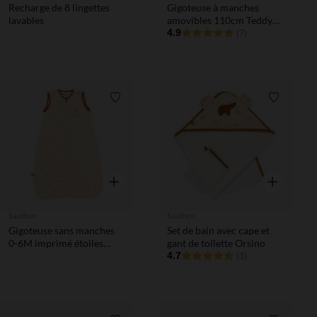
Recharge de 8 lingettes
Gigoteuse à manches
lavables
amovibles 110cm Teddy
Bear
4.9
(7)
Liste de souhaits
Liste de 
Aperçu rapide
Aperçu rapi
Sauthon
Sauthon
Gigoteuse sans manches
Set de bain avec cape et
0-6M imprimé étoiles
gant de toilette Orsino
Orsino
4.7
(3)