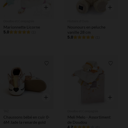
Aperçu rapide
Aperçu rapi
Doudou et Compagnie
Histoire d'Ours
Marionnette Licorne
Nounours en peluche
5.0
vanille 28 cm
(1)
5.0
(1)
Liste de souhaits
Liste de 
Aperçu rapide
Aperçu rapi
TAZ
Doudou et Compagnie
Chaussons bébé en cuir 0-
Meli Melo - Assortiment
6M Jade la renarde gold
de Doudou
4.2
(6)