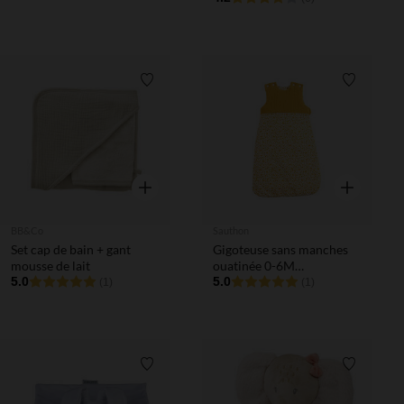
Liste de souhaits
Liste de 
Aperçu rapide
Aperçu rapi
BB&Co
Sauthon
Set cap de bain + gant
Gigoteuse sans manches
mousse de lait
ouatinée 0-6M
5.0
Promenons-nous - Jaune
5.0
(1)
(1)
topaze
Liste de souhaits
Liste de 