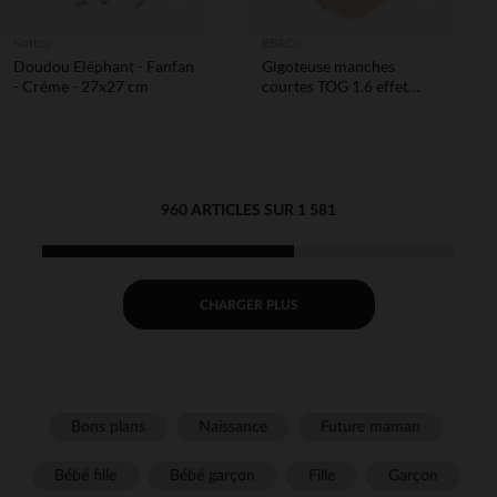
Nattou
BB&Co
Doudou Eléphant - Fanfan
Gigoteuse manches
- Créme - 27x27 cm
courtes TOG 1.6 effet
kimono en gaze 6-18M
biscuit
960 ARTICLES SUR 1 581
CHARGER PLUS
Bons plans
Naissance
Future maman
Bébé fille
Bébé garçon
Fille
Garçon