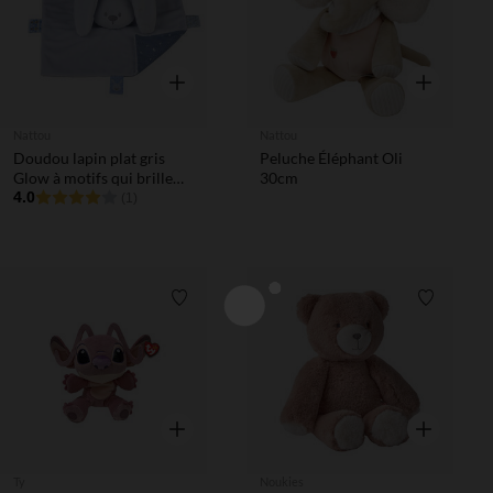
Aperçu rapide
Aperçu rapi
Nattou
Nattou
Doudou lapin plat gris
Peluche Éléphant Oli
Glow à motifs qui brille
30cm
dans le noir
4.0
(1)
Liste de souhaits
Liste de 
Aperçu rapide
Aperçu rapi
Ty
Noukies