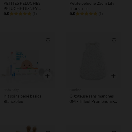
PETITES PELUCHES
Petite peluche 25cm Lily
PELUCHE DISNEY
l'ours rose
STITCH - 15CM - ANGEL
5.0
5.0
(1)
(1)
Liste de souhaits
Liste de 
Aperçu rapide
Aperçu rapi
Frida Baby
Sauthon
Kit soins bébé basics
Gigoteuse sans manches
Blanc/bleu
0M - Tilleul Promenons-
nous