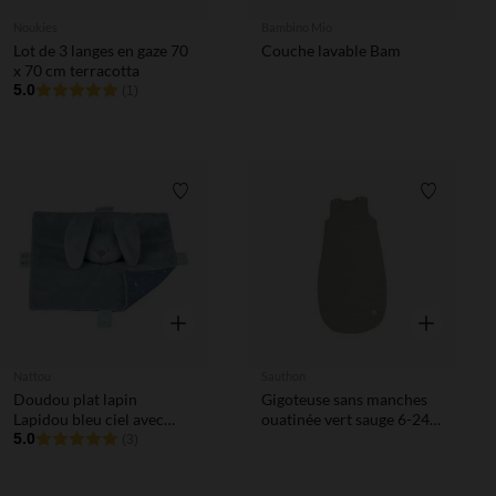
Noukies
Bambino Mio
Lot de 3 langes en gaze 70
Couche lavable Bam
x 70 cm terracotta
5.0
(1)
Liste de souhaits
Liste de 
Aperçu rapide
Aperçu rapi
Nattou
Sauthon
Doudou plat lapin
Gigoteuse sans manches
Lapidou bleu ciel avec
ouatinée vert sauge 6-24
imprimé phosphorescent
5.0
mois TOG 2
(3)