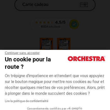
Carte cadeau
Continuer sans accepter
Un cookie pour la
CGV
route ?
CGU
Mentions légales
On trépigne d'impatience en attendant que vous appuyiez
*Conditions des offres en cours
sur le bouton magique pour mettre nos cookies au four et
Données personnelles
récolter quelques miettes de vos préférences. Alors, prêt
Gestion des cookies
à plonger dans le monde succulent des cookies ?
Accessibilité : non conforme
Lire la politique de confidentialité
Orchestra adhère au code déontologique de la Fédération du e-commerce
Consentements certifiés par