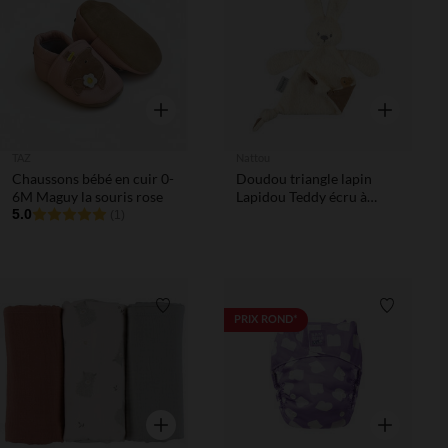
Liste de souhaits
Liste de 
Aperçu rapide
Aperçu rapi
TAZ
Nattou
Chaussons bébé en cuir 0-
Doudou triangle lapin
6M Maguy la souris rose
Lapidou Teddy écru à
5.0
imprimé phosphorescent
(1)
Liste de souhaits
Liste de 
PRIX ROND*
Aperçu rapide
Aperçu rapi