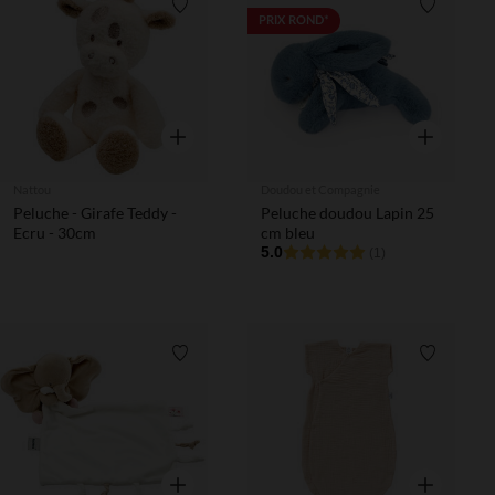
Liste de souhaits
Liste de 
PRIX ROND*
Aperçu rapide
Aperçu rapi
Nattou
Doudou et Compagnie
Peluche - Girafe Teddy -
Peluche doudou Lapin 25
Ecru - 30cm
cm bleu
5.0
(1)
Liste de souhaits
Liste de 
Aperçu rapide
Aperçu rapi