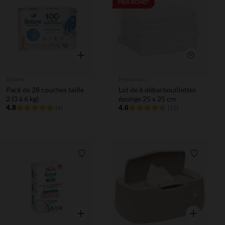
Liste de souhaits
Liste de 
PRIX ROND*
Aperçu rapide
Aperçu rapi
Biolane
Prémaman
Pack de 28 couches taille
Lot de 6 débarbouillettes
2 (3 à 6 kg)
éponge 25 x 25 cm
4.8
4.6
(4)
(15)
Liste de souhaits
Liste de 
Aperçu rapide
Aperçu rapi