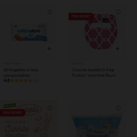
Liste de souhaits
Liste de 
PRIX ROND*
Aperçu rapide
Aperçu rapi
Waterwipes
Kushies
60 lingettes à l'eau
Couche lavable 0-4 kg -
compostables
Fushia / imprimé fleurs
4.0
(1)
Liste de souhaits
Liste de 
PRIX ROND*