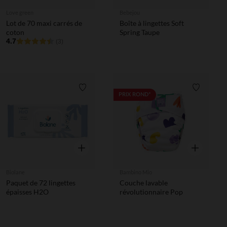
Love green
Bebejou
Lot de 70 maxi carrés de
Boîte à lingettes Soft
coton
Spring Taupe
4.7
(3)
Liste de souhaits
Liste de 
PRIX ROND*
Aperçu rapide
Aperçu rapi
Biolane
Bambino Mio
Paquet de 72 lingettes
Couche lavable
épaisses H2O
révolutionnaire Pop