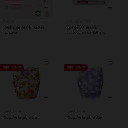
Aperçu rapide
Aperçu rapi
Babybio
Laboratoire Gilbert
Recharge de 8 lingettes
Lot de 30 inserts
lavables
Cotocouche - Taille 2
Liste de souhaits
Liste de 
PRIX ROND*
PRIX ROND*
Aperçu rapide
Aperçu rapi
Bambino Mio
Bambino Mio
Couche lavable Clac
Couche lavable Bam