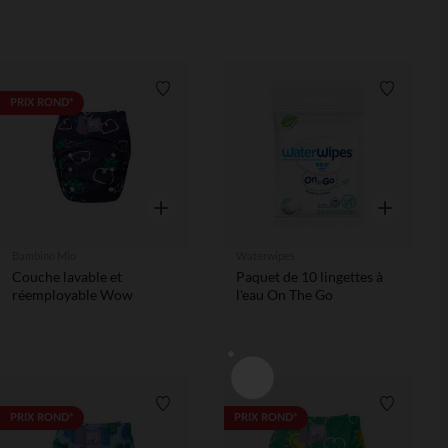
Liste de souhaits
Liste de 
PRIX ROND*
Aperçu rapide
Aperçu rapi
Bambino Mio
Waterwipes
Couche lavable et
Paquet de 10 lingettes à
réemployable Wow
l'eau On The Go
Liste de souhaits
Liste de 
PRIX ROND*
PRIX ROND*