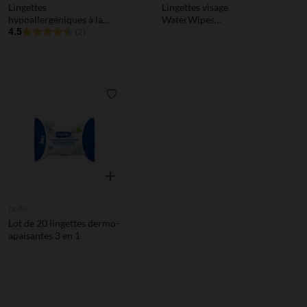
Lingettes
Lingettes visage
hypoallergéniques à la
WaterWipes
Fleur d'Oranger x64
4.5
biodégradable - 60 pièces
(2)
Liste de souhaits
Aperçu rapide
Dodie
Lot de 20 lingettes dermo-
apaisantes 3 en 1