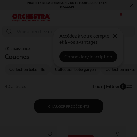
×
A LIVRAISON & DU RETOUR GRATUITS EN
VOUS ALLEZ ADORER LA REN
MAGASIN​
COLL
Accédez à votre compte
et à vos avantages
Kit naissance
Couches
Connexion/Inscription
Collection bébé fille
Collection bébé garçon
Collection mixte
43 articles
Trier | Filtrer
0
CHARGER PRÉCÉDENTS