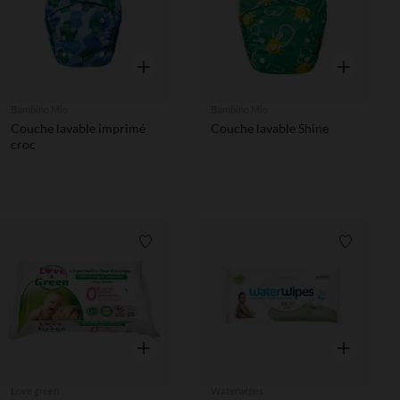
Aperçu rapide
Aperçu rapi
Bambino Mio
Bambino Mio
Couche lavable imprimé
Couche lavable Shine
croc
Liste de souhaits
Liste de 
Aperçu rapide
Aperçu rapi
Love green
Waterwipes