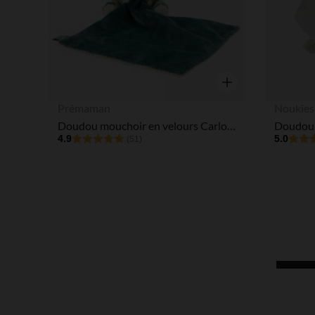
Aperçu rapide
Prémaman
Noukies
Doudou mouchoir en velours Carlos le Tricératops
4.9
5.0
(51)