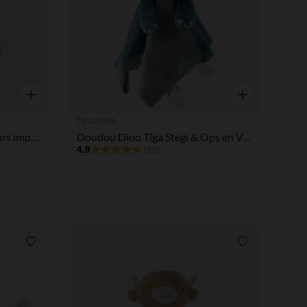
Aperçu rapide
Aperçu rapide
Noukies
Doudou plat ourson en velours imprimé pour bébé
Doudou Dino Tiga Stegi & Ops en Veloudoux
4.9
(23)
Liste de souhaits
Liste de souha