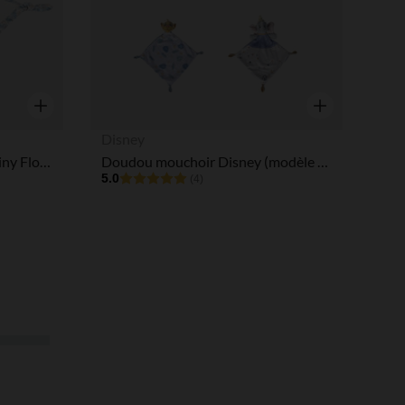
Aperçu rapide
Aperçu rapide
Disney
Doudou mouchoir oiseau - Tiny Flowers
Doudou mouchoir Disney (modèle aléatoire)
5.0
(4)