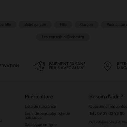
é fille
Bébé garçon
Fille
Garçon
Puéricultur
Les conseils d'Orchestra
PAIEMENT 3X SANS
RETR
SERVATION
FRAIS AVEC ALMA*
MAG
Puériculture
Besoin d'aide ?
Liste de naissance
Questions fréquente
Les indispensables liste de
Tel : 09 39 03 93 80
naissance
u
Du lundi au vendredi de 9h
Catalogue en ligne