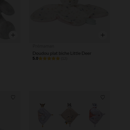
Aperçu rapide
Aperçu rapide
Prémaman
Doudou plat biche Little Deer
5.0
(12)
Liste de souhaits
Liste de souha