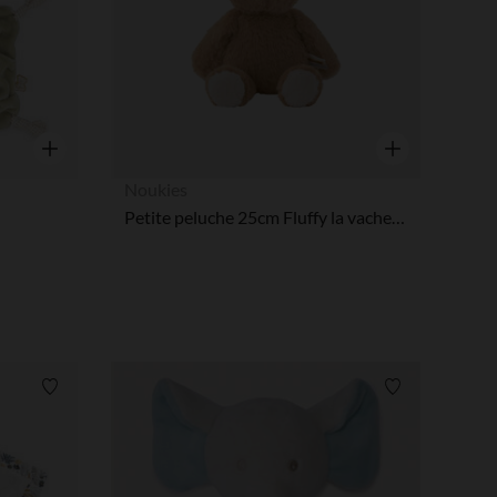
Aperçu rapide
Aperçu rapide
Noukies
Petite peluche 25cm Fluffy la vache beige
Liste de souhaits
Liste de souha
 Options