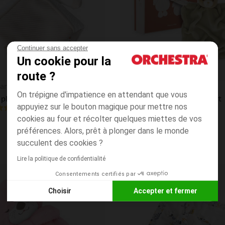
Continuer sans accepter
Un cookie pour la
route ?
Aperçu rapide
an
Kaloo
On trépigne d'impatience en attendant que vous
Doudou plat mouton La Vie à la Ferme
Doudou plat carré ours vert
appuyiez sur le bouton magique pour mettre nos
(20)
cookies au four et récolter quelques miettes de vos
préférences. Alors, prêt à plonger dans le monde
succulent des cookies ?
Lire la politique de confidentialité
Consentements certifiés par
Liste de souhaits
Choisir
Accepter et fermer
Axeptio consent
Plateforme de Gestion du Consentement : Personnalisez vos