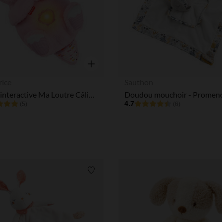
Notre plateforme vous permet d'adapter et de gérer vos paramè
Aperçu rapide
rice
Sauthon
Peluche interactive Ma Loutre Câlins Bonne Nuit rose
4.7
(5)
(6)
Liste de souhaits