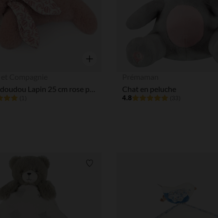
Aperçu rapide
et Compagnie
Prémaman
Peluche doudou Lapin 25 cm rose poudré
Chat en peluche
4.8
(1)
(33)
Liste de souhaits