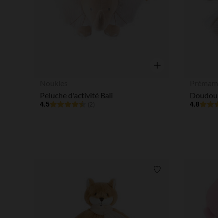
Aperçu rapide
Noukies
Prémam
Peluche d'activité Bali
4.5
4.8
(2)
Liste de souhaits