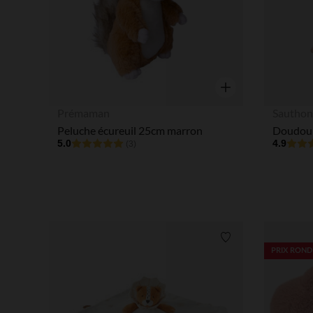
Aperçu rapide
Prémaman
Sautho
Peluche écureuil 25cm marron
Doudou 
5.0
4.9
(3)
Liste de souhaits
PRIX ROND