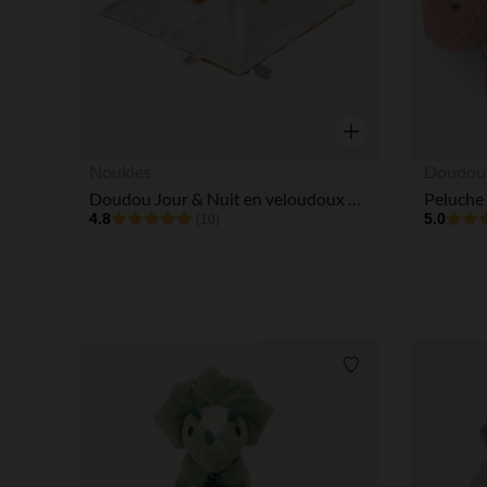
Aperçu rapide
Noukies
Doudou 
Doudou Jour & Nuit en veloudoux - Babou
4.8
5.0
(10)
Liste de souhaits