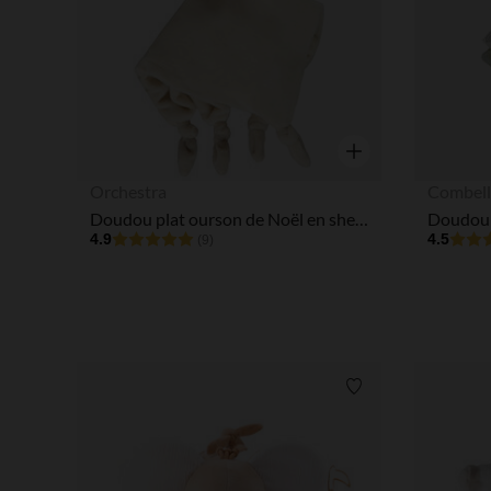
Aperçu rapide
Orchestra
Combell
Doudou plat ourson de Noël en sherpa pour bébé
4.9
4.5
(9)
Liste de souhaits