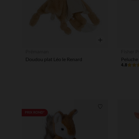
Aperçu rapide
Prémaman
Fisher P
Doudou plat Léo le Renard
4.8
Liste de souhaits
PRIX ROND*