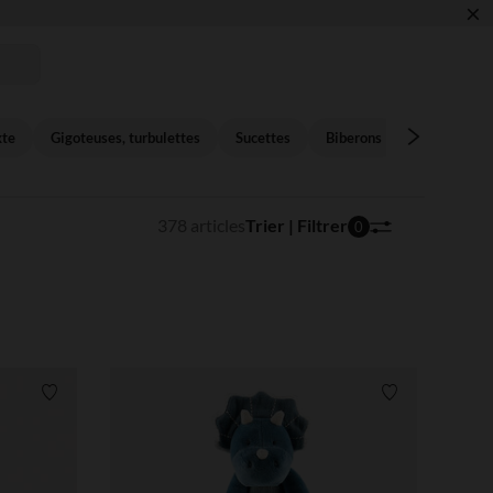
×
 !
xte
Gigoteuses, turbulettes
Sucettes
Biberons
Langes, bav
378 articles
Trier | Filtrer
0
Liste de souhaits
Liste de souha