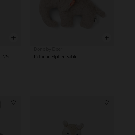
Aperçu rapide
Aperçu rapide
Done by Deer
Peluche musicale bébé chien - 25cm - Fanfan - Teddy écru
Peluche Elphée Sable
Liste de souhaits
Liste de souha