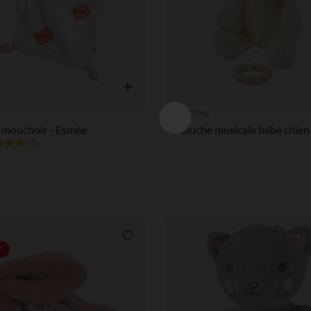
Aperçu rapide
n
Nattou
mouchoir - Esmée
(7)
Liste de souhaits
*