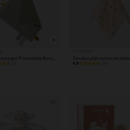
Aperçu rapide
e
Orchestra
Doudou escargot Promenade Bucolique
4.9
(2)
(28)
Liste de souhaits