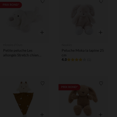
Liste de souhaits
Liste de 
PRIX ROND*
Aperçu rapide
Aperçu rapi
Histoire d'Ours
Noukies
Petite peluche Les
Peluche Moka la lapine 25
allongés Stretch chien
cm
blanc 40 cm
4.0
(1)
Liste de souhaits
Liste de 
PRIX ROND*
Aperçu rapide
Aperçu rapi