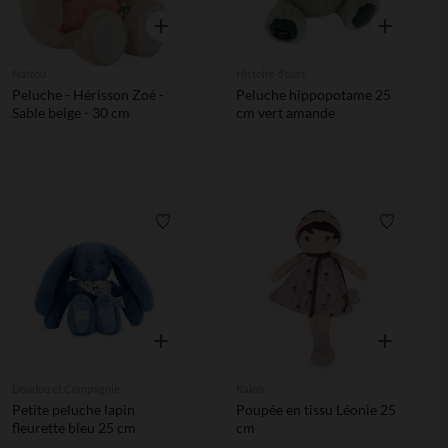
Aperçu rapide
Aperçu rapi
Nattou
Histoire d'ours
Peluche - Hérisson Zoé -
Peluche hippopotame 25
Sable beige - 30 cm
cm vert amande
Liste de souhaits
Liste de 
Aperçu rapide
Aperçu rapi
Doudou et Compagnie
Kaloo
Petite peluche lapin
Poupée en tissu Léonie 25
fleurette bleu 25 cm
cm