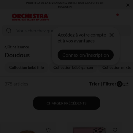
×
VOUS ALLEZ ADORER LA RENTRÉE ! DÉCOUVREZ LA NOUVELLE
COLLECTION !
Accédez à votre compte
et à vos avantages
Kit naissance
Doudous
Connexion/Inscription
Collection bébé fille
Collection bébé garçon
Collection mixte
375 articles
Trier | Filtrer
0
CHARGER PRÉCÉDENTS