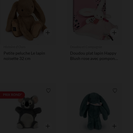
Liste de souhaits
Liste de 
Aperçu rapide
Aperçu rapi
Histoire d'Ours
Doudou et Compagnie
Petite peluche Le lapin
Doudou plat lapin Happy
noisette 32 cm
Blush rose avec pompon
25 cm
Liste de souhaits
Liste de 
PRIX ROND*
Aperçu rapide
Aperçu rapi