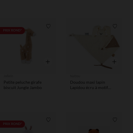
Liste de souhaits
Liste de 
PRIX ROND*
Aperçu rapide
Aperçu rapi
Jollein
Nattou
Petite peluche girafe
Doudou maxi lapin
biscuit Jungle Jambo
Lapidou écru à motif
phosphorescent
Liste de souhaits
Liste de 
PRIX ROND*