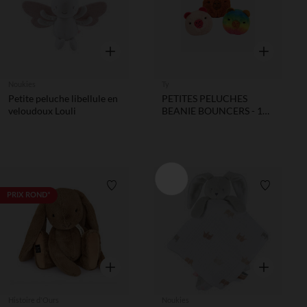
Aperçu rapide
Aperçu rapi
Noukies
Ty
Petite peluche libellule en
PETITES PELUCHES
veloudoux Louli
BEANIE BOUNCERS - 12
CAPY ASSORTIS
Liste de souhaits
Liste de 
PRIX ROND*
Aperçu rapide
Aperçu rapi
Histoire d'Ours
Noukies