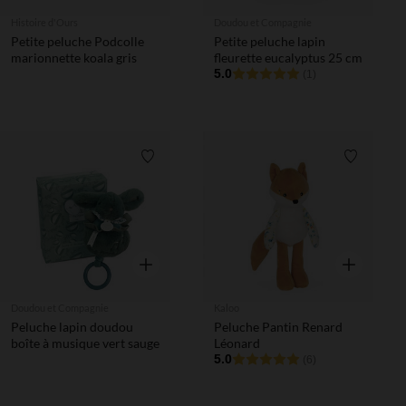
Histoire d'Ours
Doudou et Compagnie
Petite peluche Podcolle
Petite peluche lapin
marionnette koala gris
fleurette eucalyptus 25 cm
5.0
(1)
Liste de souhaits
Liste de 
Aperçu rapide
Aperçu rapi
Doudou et Compagnie
Kaloo
Peluche lapin doudou
Peluche Pantin Renard
boîte à musique vert sauge
Léonard
5.0
(6)