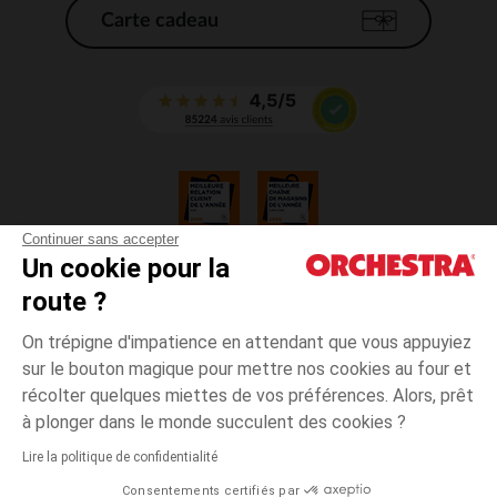
Carte cadeau
Continuer sans accepter
Un cookie pour la
CGV
route ?
CGU
Mentions légales
On trépigne d'impatience en attendant que vous appuyiez
*Conditions des offres en cours
sur le bouton magique pour mettre nos cookies au four et
Données personnelles
récolter quelques miettes de vos préférences. Alors, prêt
Gestion des cookies
à plonger dans le monde succulent des cookies ?
Accessibilité : non conforme
Lire la politique de confidentialité
Orchestra adhère au code déontologique de la Fédération du e-commerce
Consentements certifiés par