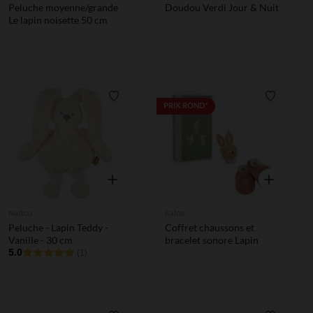
Peluche moyenne/grande
Doudou Verdi Jour & Nuit
Le lapin noisette 50 cm
Liste de souhaits
Liste de 
PRIX ROND*
Aperçu rapide
Aperçu rapi
Nattou
Kaloo
Peluche - Lapin Teddy -
Coffret chaussons et
Vanille - 30 cm
bracelet sonore Lapin
5.0
(1)