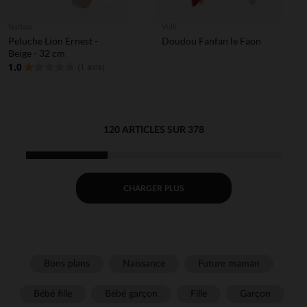
Nattou
Vulli
Peluche Lion Ernest -
Doudou Fanfan le Faon
Beige - 32 cm
1.0
(
1 avis
)
120 ARTICLES SUR 378
CHARGER PLUS
Bons plans
Naissance
Future maman
Bébé fille
Bébé garçon
Fille
Garçon