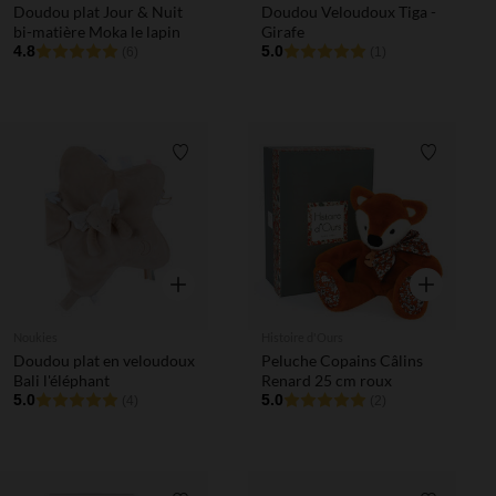
Doudou plat Jour & Nuit
Doudou Veloudoux Tiga -
bi-matière Moka le lapin
Girafe
4.8
5.0
(6)
(1)
Liste de souhaits
Liste de 
Aperçu rapide
Aperçu rapi
Noukies
Histoire d'Ours
Doudou plat en veloudoux
Peluche Copains Câlins
Bali l'éléphant
Renard 25 cm roux
5.0
5.0
(4)
(2)