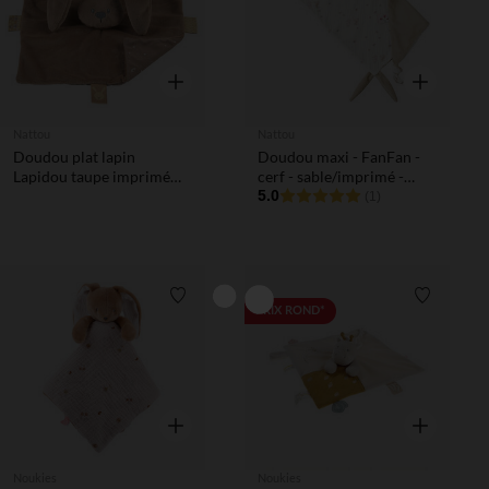
Aperçu rapide
Aperçu rapi
Nattou
Nattou
Doudou plat lapin
Doudou maxi - FanFan -
Lapidou taupe imprimé
cerf - sable/imprimé -
phosphorescent
60x40 cm
5.0
(1)
Liste de souhaits
Liste de 
PRIX ROND*
Aperçu rapide
Aperçu rapi
Noukies
Noukies