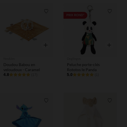
Liste de souhaits
Liste de 
PRIX ROND*
Aperçu rapide
Aperçu rapi
Noukies
Deglingos
Doudou Babou en
Peluche porte-clés
veloudoux - Caramel
Rototos le Panda
4.8
5.0
(17)
(1)
Liste de souhaits
Liste de 