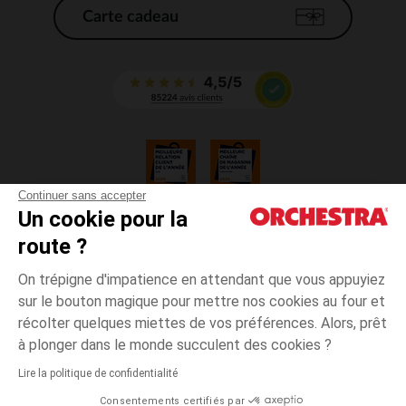
Carte cadeau
Continuer sans accepter
Un cookie pour la
CGV
route ?
CGU
Mentions légales
On trépigne d'impatience en attendant que vous appuyiez
*Conditions des offres en cours
sur le bouton magique pour mettre nos cookies au four et
Données personnelles
récolter quelques miettes de vos préférences. Alors, prêt
Gestion des cookies
à plonger dans le monde succulent des cookies ?
Accessibilité : non conforme
Lire la politique de confidentialité
Orchestra adhère au code déontologique de la Fédération du e-commerce
Consentements certifiés par