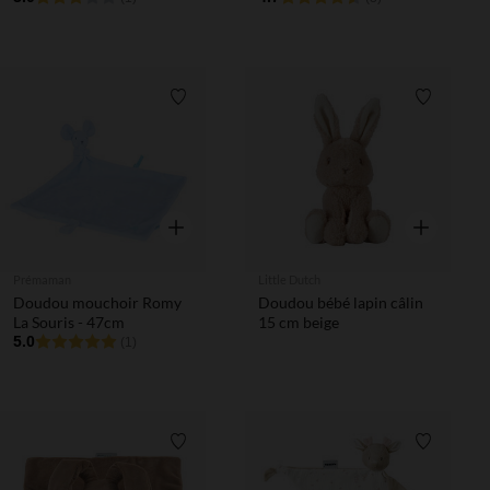
Liste de souhaits
Liste de 
Aperçu rapide
Aperçu rapi
Prémaman
Little Dutch
Doudou mouchoir Romy
Doudou bébé lapin câlin
La Souris - 47cm
15 cm beige
5.0
(1)
Liste de souhaits
Liste de 