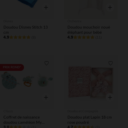
Aperçu rapide
Aperçu rapi
Disney
Orchestra
Doudou Disney Stitch 13
Doudou mouchoir noué
cm
éléphant pour bébé
4.9
4.9
(9)
(11)
Liste de souhaits
Liste de 
PRIX ROND*
Aperçu rapide
Aperçu rapi
Chicco
Doudou et Compagnie
Coffret de naissance
Doudou plat Lapin 18 cm
doudou caméléon My
rose poudré
Sweet
3.0
4.7
(1)
(3)