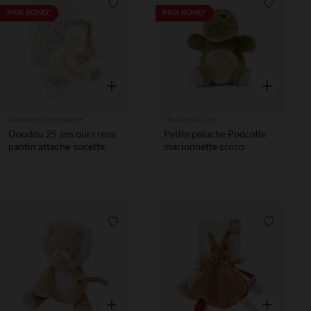
Liste de souhaits
Liste de 
PRIX ROND*
PRIX ROND*
Aperçu rapide
Aperçu rapi
Doudou et Compagnie
Histoire d'Ours
Doudou 25 ans ours rose
Petite peluche Podcolle
pantin attache-sucette
marionnette croco
Liste de souhaits
Liste de 
Aperçu rapide
Aperçu rapi