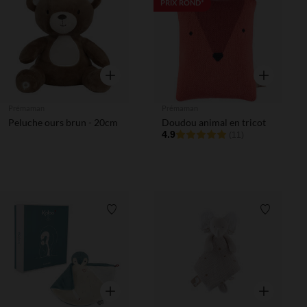
Liste de souhaits
Liste de 
PRIX ROND*
Aperçu rapide
Aperçu rapi
Prémaman
Prémaman
Peluche ours brun - 20cm
Doudou animal en tricot
4.9
(11)
Liste de souhaits
Liste de 
Aperçu rapide
Aperçu rapi