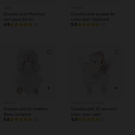
Kaloo
Noukies
Doudou plat Manchot
Doudou plat en gaze de
vert aqua 24 cm
coton Bali l'éléphant
4.8
5.0
(4)
(3)
Liste de souhaits
Liste de 
Aperçu rapide
Aperçu rapi
Noukies
Doudou et Compagnie
Doudou plat bi-matière
Doudou plat 25 ans ours
Romy la lapine
blanc avec cape
5.0
5.0
(1)
(1)