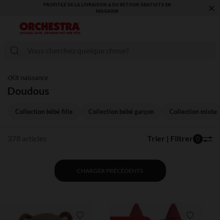
×
VOUS ALLEZ ADORER LA RENTRÉE ! DÉCOUVREZ LA NOUVELLE
COLLECTION !
Kit naissance
Doudous
Collection bébé fille
Collection bébé garçon
Collection mixte
378 articles
Trier | Filtrer
0
CHARGER PRÉCÉDENTS