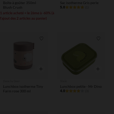
Boîte à goûter 350ml
Sac isotherme Gris perle
Blush Crush
5.0
(1)
1 article acheté = le 2ème à -60% (à
l'ajout des 2 articles au panier)
Liste de souhaits
Liste de 
Aperçu rapide
Aperçu rapi
Done by Deer
Trixie
Lunchbox isotherme Tiny
Lunchbox petite - Mr Dino
Farm rose 300 ml
4.0
(3)