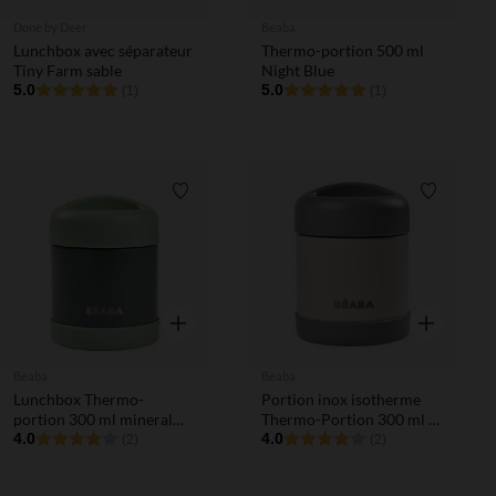
Done by Deer
Beaba
Lunchbox avec séparateur
Thermo-portion 500 ml
Tiny Farm sable
Night Blue
5.0
5.0
(1)
(1)
Liste de souhaits
Liste de 
Aperçu rapide
Aperçu rapi
Beaba
Beaba
Lunchbox Thermo-
Portion inox isotherme
portion 300 ml mineral
Thermo-Portion 300 ml -
grey
4.0
Light Pink
4.0
(2)
(2)