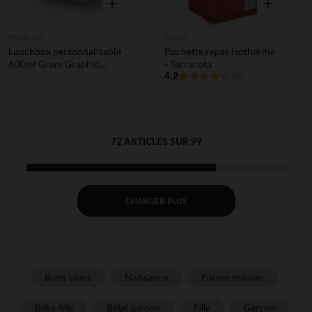
Aperçu rapide
Aperçu rapi
Monbento
Beaba
Lunchbox personnalisable
Pochette repas isotherme
600ml Gram Graphic
- Terracota
Papercut rose
4.2
(6)
72 ARTICLES SUR 99
CHARGER PLUS
Bons plans
Naissance
Future maman
Bébé fille
Bébé garçon
Fille
Garçon