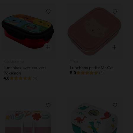
Liste de souhaits
Liste de 
Aperçu rapide
Aperçu rapi
Kids Licensing
Trixie
Lunchbox avec couvert
Lunchbox petite Mr Cat
Pokémon
5.0
(3)
4.8
(4)
Liste de souhaits
Liste de 