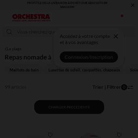
×
VOUS ALLEZ ADORER LA RENTRÉE ! DÉCOUVREZ LA NOUVELLE
COLLECTION !
Accédez à votre compte
et à vos avantages
La plage
Repas nomade à la plage
Connexion/Inscription
Maillots de bain
Lunettes de soleil, casquettes, chapeaux
Soin
99 articles
Trier | Filtrer
0
CHARGER PRÉCÉDENTS