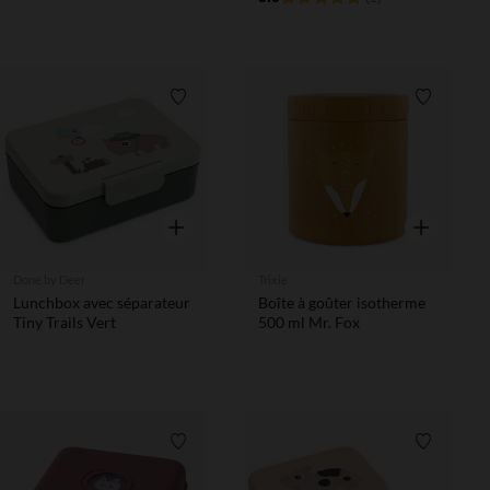
Liste de souhaits
Liste de 
Aperçu rapide
Aperçu rapi
Done by Deer
Trixie
Lunchbox avec séparateur
Boîte à goûter isotherme
Tiny Trails Vert
500 ml Mr. Fox
Liste de souhaits
Liste de 