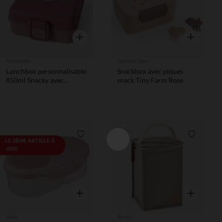
Aperçu rapide
Aperçu rapi
Monbento
Done by Deer
Lunchbox personnalisable
Snackbox avec piques
850ml Snacky avec
snack Tiny Farm Rose
couverts Pink Blush
Liste de souhaits
Liste de 
LE 2ÈME ARTICLE À
-60%
Aperçu rapide
Aperçu rapi
Bbox
Beaba