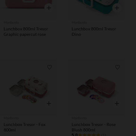
Aperçu rapide
Aperçu rapi
Monbento
Monbento
Lunchbox 800ml Tresor
Lunchbox 800ml Tresor
Graphic papercut rose
Dino
Liste de souhaits
Liste de 
Aperçu rapide
Aperçu rapi
Monbento
Monbento
Lunchbox Tresor - Fox
Lunchbox Tresor - Rose
800ml
Blush 800ml
5.0
(1)