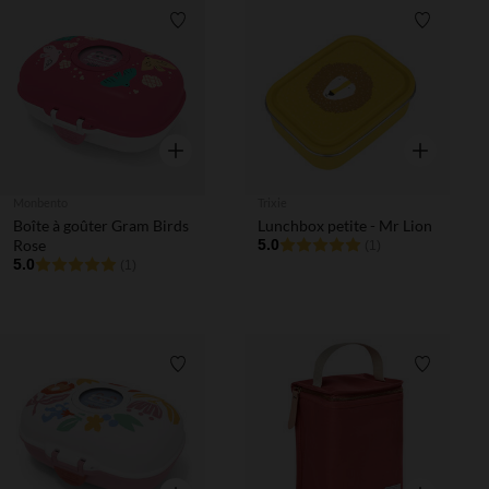
Liste de souhaits
Liste de 
Aperçu rapide
Aperçu rapi
Monbento
Trixie
Boîte à goûter Gram Birds
Lunchbox petite - Mr Lion
Rose
5.0
(1)
5.0
(1)
Liste de souhaits
Liste de 