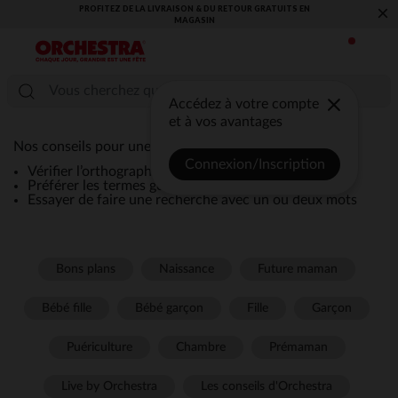
PROFITEZ DE LA LIVRAISON & DU RETOUR GRATUITS EN
×
MAGASIN​
Accédez à votre compte
et à vos avantages
Nos conseils pour une recherche efficace :
Connexion/Inscription
Vérifier l’orthographe de la recherche
Préférer les termes génériques comme “robe”
Essayer de faire une recherche avec un ou deux mots
Bons plans
Naissance
Future maman
Bébé fille
Bébé garçon
Fille
Garçon
Puériculture
Chambre
Prémaman
Live by Orchestra
Les conseils d'Orchestra