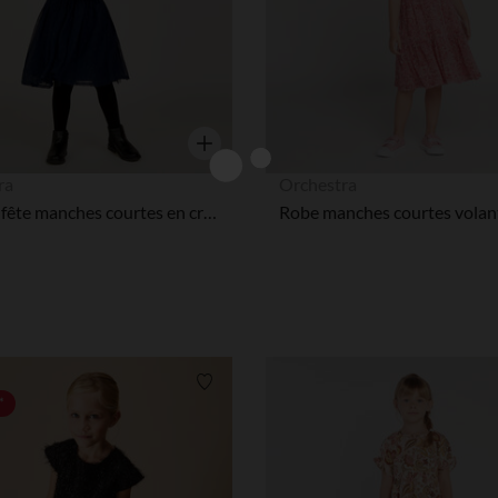
Aperçu rapide
ra
Orchestra
Robe de fête manches courtes en crêpe pailletée fille
Liste de souhaits
*