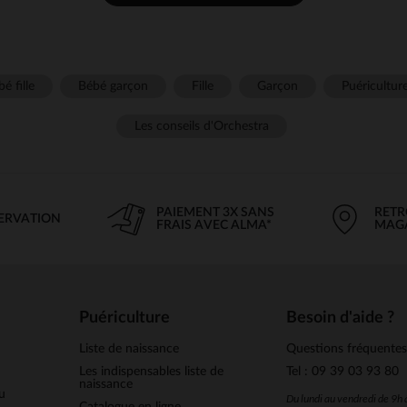
é fille
Bébé garçon
Fille
Garçon
Puéricultur
Les conseils d'Orchestra
PAIEMENT 3X SANS
RETR
SERVATION
FRAIS AVEC ALMA*
MAG
Puériculture
Besoin d'aide ?
Liste de naissance
Questions fréquente
Les indispensables liste de
Tel : 09 39 03 93 80
naissance
u
Du lundi au vendredi de 9h