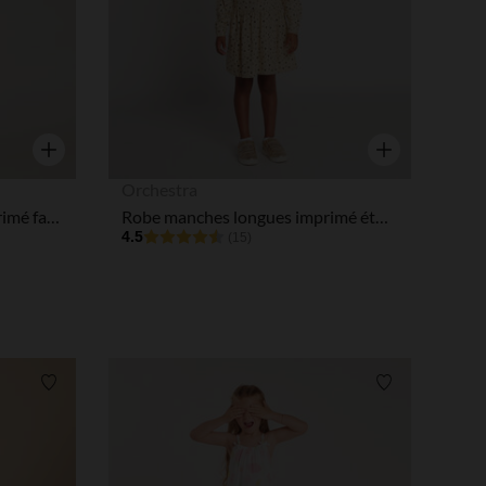
Aperçu rapide
Aperçu rapide
Orchestra
Robe à bretelles en toile imprimé fantaisie coquillages fille
Robe manches longues imprimé étoiles fille
4.5
(15)
Liste de souhaits
Liste de souha