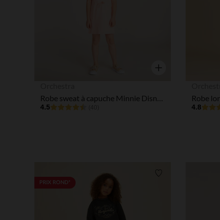
Aperçu rapide
Orchestra
Orchest
Robe sweat à capuche Minnie Disney fille
4.5
4.8
(40)
Liste de souhaits
PRIX ROND*