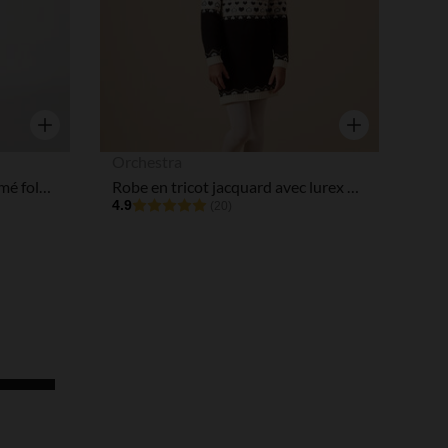
Aperçu rapide
Aperçu rapide
Orchestra
Robe manches courtes imprimé folklorique fille
Robe en tricot jacquard avec lurex motif cœurs fille
4.9
(20)