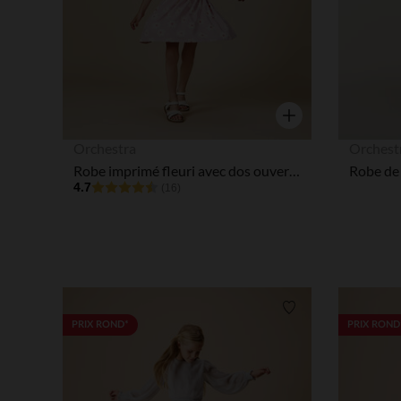
Aperçu rapide
Orchestra
Orchest
Robe imprimé fleuri avec dos ouvert fille
4.7
(16)
Liste de souhaits
PRIX ROND*
PRIX ROND