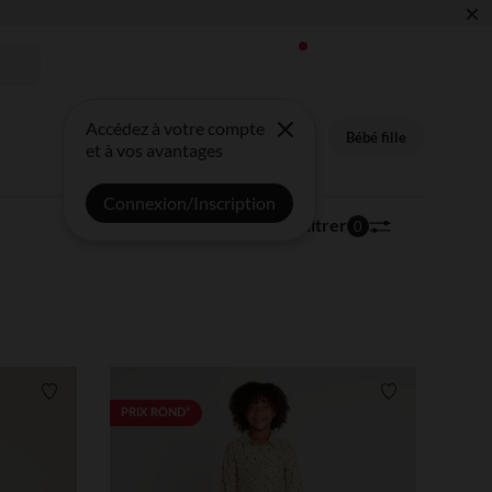
×
Accédez à votre compte
Bébé fille
et à vos avantages
Connexion/Inscription
208 articles
Trier | Filtrer
0
Liste de souhaits
Liste de souha
PRIX ROND*