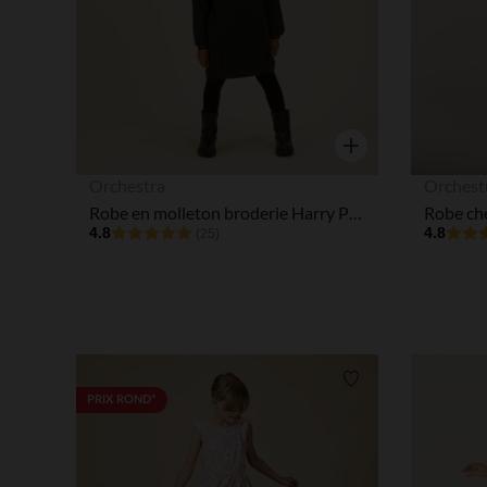
Aperçu rapide
Orchestra
Orchest
Robe en molleton broderie Harry Potter Warner fille
4.8
4.8
(25)
Liste de souhaits
PRIX ROND*