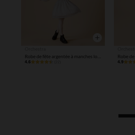
Aperçu rapide
Orchestra
Orchest
Robe de fête argentée à manches longues bouffantes fille
4.6
4.9
(22)