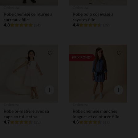
Orchestra
Orchestra
Robe chemise ceinturée à
Robe polo col évasé à
carreaux fille
rayures fille
4.8
4.4
(34)
(19)
Liste de souhaits
Liste de 
PRIX ROND*
Aperçu rapide
Aperçu rapi
Orchestra
Orchestra
Robe bi-matière avec sa
Robe chemise manches
cape en tulle et sa
longues et ceinturée fille
couronne fille
4.7
4.6
(25)
(37)