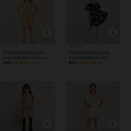
Liste de souhaits
Liste de 
Aperçu rapide
Aperçu rapi
Orchestra
Orchestra
Robe manches courtes
Robe manches courtes
imprimée fleurie à dos nu
imprimée fleurie fille
fille
4.6
5.0
(100)
(2)
Liste de souhaits
Liste de 
Aperçu rapide
Aperçu rapi