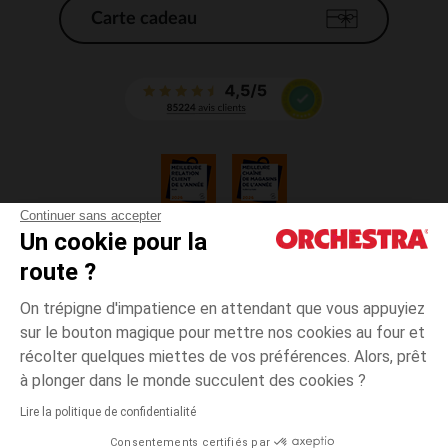
Carte cadeau
Continuer sans accepter
Un cookie pour la
CGV
route ?
CGU
Mentions légales
On trépigne d'impatience en attendant que vous appuyiez
*Conditions des offres en cours
sur le bouton magique pour mettre nos cookies au four et
Données personnelles
récolter quelques miettes de vos préférences. Alors, prêt
Gestion des cookies
à plonger dans le monde succulent des cookies ?
Accessibilité : non conforme
Lire la politique de confidentialité
Orchestra adhère au code déontologique de la Fédération du e-commerce
Consentements certifiés par