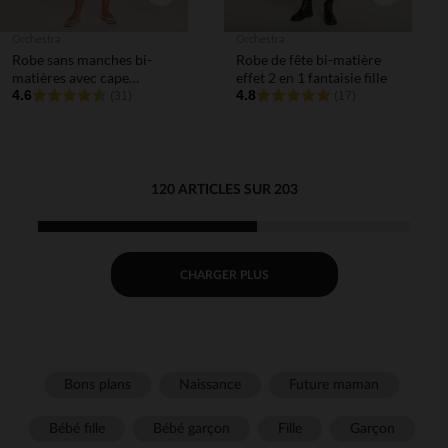
Orchestra
Orchestra
Robe sans manches bi-
Robe de fête bi-matière
matières avec cape
effet 2 en 1 fantaisie fille
papillon fille
4.6
4.8
(31)
(17)
120 ARTICLES SUR 203
CHARGER PLUS
Bons plans
Naissance
Future maman
Bébé fille
Bébé garçon
Fille
Garçon