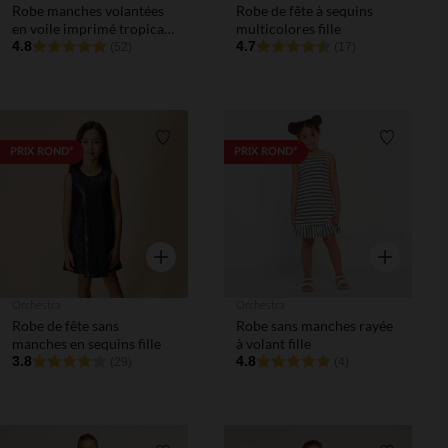
Robe manches volantées
Robe de fête à sequins
en voile imprimé tropical
multicolores fille
fille
4.8
4.7
(52)
(17)
Liste de souhaits
Liste de 
PRIX ROND*
PRIX ROND*
Aperçu rapide
Aperçu rapi
Orchestra
Orchestra
Robe de fête sans
Robe sans manches rayée
manches en sequins fille
à volant fille
3.8
4.8
(29)
(4)