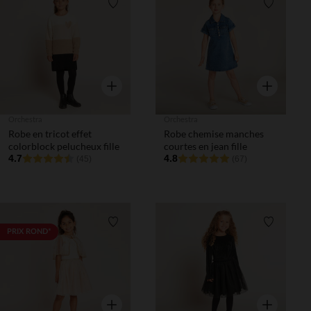
Liste de souhaits
Liste de 
Aperçu rapide
Aperçu rapi
Orchestra
Orchestra
Robe en tricot effet
Robe chemise manches
colorblock pelucheux fille
courtes en jean fille
4.7
4.8
(45)
(67)
Liste de souhaits
Liste de 
PRIX ROND*
Aperçu rapide
Aperçu rapi