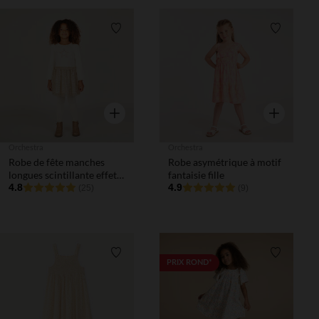
Liste de souhaits
Liste de 
Aperçu rapide
Aperçu rapi
Orchestra
Orchestra
Robe de fête manches
Robe asymétrique à motif
longues scintillante effet 2
fantaisie fille
en 1 fille
4.8
4.9
(25)
(9)
Liste de souhaits
Liste de 
PRIX ROND*