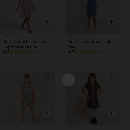
Aperçu rapide
Aperçu rapi
Orchestra
Orchestra
Robe à bretelles volantées
Robe salopette en denim
imprimé floral fille
fille
4.7
4.7
(14)
(19)
Liste de souhaits
Liste de 
Aperçu rapide
Aperçu rapi
Orchestra
Orchestra