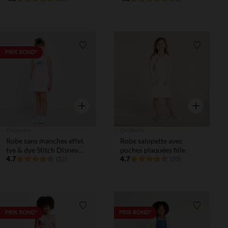
Liste de souhaits
Liste de 
PRIX ROND*
Aperçu rapide
Aperçu rapi
Orchestra
Orchestra
Robe sans manches effet
Robe salopette avec
tye & dye Stitch Disney
poches plaquées fille
fille
4.7
4.7
(22)
(20)
Liste de souhaits
Liste de 
PRIX ROND*
PRIX ROND*