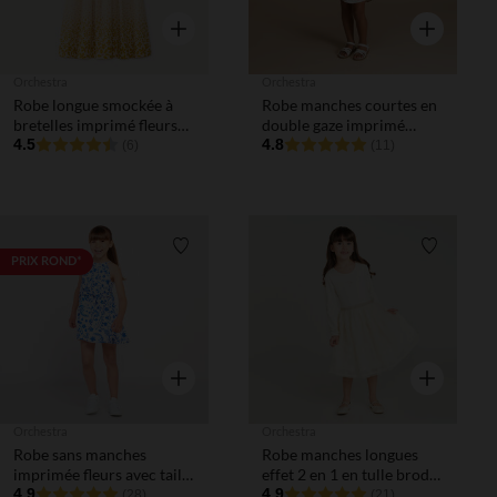
Aperçu rapide
Aperçu rapi
Orchestra
Orchestra
Robe longue smockée à
Robe manches courtes en
bretelles imprimé fleurs
double gaze imprimé
fille
4.5
floral fille
4.8
(6)
(11)
Liste de souhaits
Liste de 
PRIX ROND*
Aperçu rapide
Aperçu rapi
Orchestra
Orchestra
Robe sans manches
Robe manches longues
imprimée fleurs avec taille
effet 2 en 1 en tulle brodé
nouée fille
4.9
fille
4.9
(28)
(21)