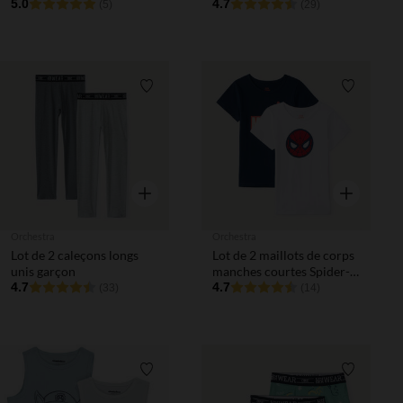
5.0
4.7
(5)
(29)
Liste de souhaits
Liste de 
Aperçu rapide
Aperçu rapi
Orchestra
Orchestra
Lot de 2 caleçons longs
Lot de 2 maillots de corps
unis garçon
manches courtes Spider-
4.7
Man Marvel garçon
4.7
(33)
(14)
Liste de souhaits
Liste de 