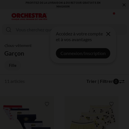
×
PROFITEZ DE LA LIVRAISON & DU RETOUR GRATUITS EN
MAGASIN​
Accédez à votre compte
et à vos avantages
Sous-vêtement
Garçon
Connexion/Inscription
Fille
11 articles
Trier | Filtrer
0
Liste de souhaits
Liste de 