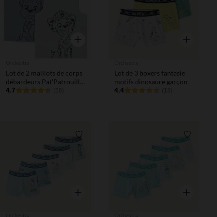
Aperçu rapide
Aperçu rapi
Orchestra
Orchestra
Lot de 2 maillots de corps
Lot de 3 boxers fantasie
débardeurs Pat'Patrouille
motifs dinosaure garçon
garçon
4.7
4.4
(58)
(13)
Liste de souhaits
Liste de 
Aperçu rapide
Aperçu rapi
Orchestra
Orchestra