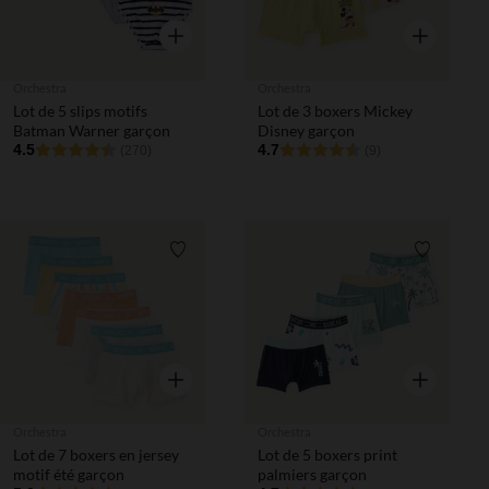
Aperçu rapide
Aperçu rapi
Orchestra
Orchestra
Lot de 5 slips motifs
Lot de 3 boxers Mickey
Batman Warner garçon
Disney garçon
4.5
4.7
(270)
(9)
Liste de souhaits
Liste de 
Aperçu rapide
Aperçu rapi
Orchestra
Orchestra
Lot de 7 boxers en jersey
Lot de 5 boxers print
motif été garçon
palmiers garçon