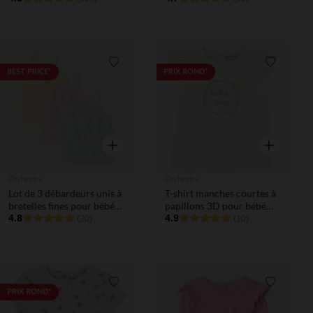
Liste de souhaits
Liste de 
BEST PRICE*
PRIX ROND*
Aperçu rapide
Aperçu rapi
Orchestra
Orchestra
Lot de 3 débardeurs unis à
T-shirt manches courtes à
bretelles fines pour bébé
papillons 3D pour bébé
fille
4.8
fille
4.9
(20)
(10)
Liste de souhaits
Liste de 
PRIX ROND*