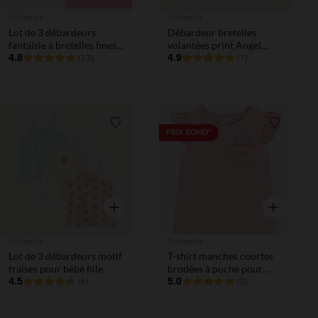
Orchestra
Orchestra
Lot de 3 débardeurs
Débardeur bretelles
fantaisie à bretelles fines
volantées print Angel
pour bébé fille
4.8
Disney fille
4.9
(13)
(7)
Liste de souhaits
Liste de 
PRIX ROND*
Aperçu rapide
Aperçu rapi
Orchestra
Orchestra
Lot de 3 débardeurs motif
T-shirt manches courtes
fraises pour bébé fille
brodées à poche pour
4.5
bébé fille
5.0
(6)
(3)