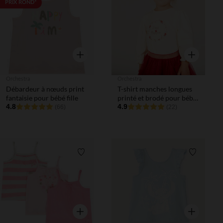
Liste de souhaits
Liste de 
PRIX ROND*
Aperçu rapide
Aperçu rapi
Orchestra
Orchestra
Débardeur à nœuds print
T-shirt manches longues
fantaisie pour bébé fille
printé et brodé pour bébé
4.8
fille
4.9
(66)
(22)
Liste de souhaits
Liste de 
Aperçu rapide
Aperçu rapi