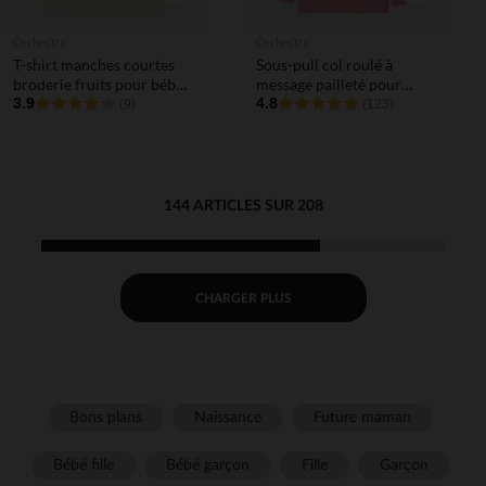
Orchestra
Orchestra
T-shirt manches courtes
Sous-pull col roulé à
broderie fruits pour bébé
message pailleté pour
fille
3.9
bébé fille
4.8
(9)
(123)
144 ARTICLES SUR 208
CHARGER PLUS
Bons plans
Naissance
Future maman
Bébé fille
Bébé garçon
Fille
Garçon