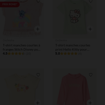
Liste de souhaits
Liste de 
PRIX ROND*
Aperçu rapide
Aperçu rapi
Orchestra
Orchestra
T-shirt manches courtes à
T-shirt manches courtes
franges Stitch Disney pour
print Hello Kitty pour
bébé fille
4.5
bébé fille
5.0
(10)
(4)
Liste de souhaits
Liste de 
Aperçu rapide
Aperçu rapi