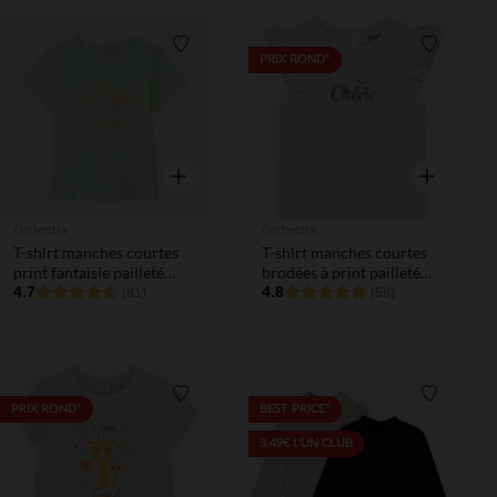
Liste de souhaits
Liste de 
PRIX ROND*
Aperçu rapide
Aperçu rapi
Orchestra
Orchestra
T-shirt manches courtes
T-shirt manches courtes
print fantaisie pailleté
brodées à print pailleté
pour bébé fille
4.7
pour bébé fille
4.8
(81)
(58)
Liste de souhaits
Liste de 
PRIX ROND*
BEST PRICE*
3,49€ L'UN CLUB