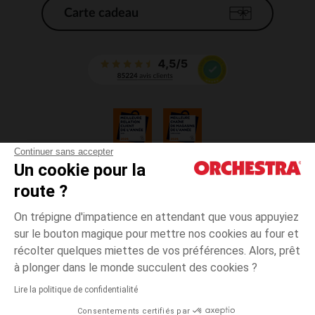
Carte cadeau
Continuer sans accepter
Un cookie pour la
CGV
route ?
CGU
Mentions légales
On trépigne d'impatience en attendant que vous appuyiez
*Conditions des offres en cours
sur le bouton magique pour mettre nos cookies au four et
Données personnelles
récolter quelques miettes de vos préférences. Alors, prêt
Gestion des cookies
à plonger dans le monde succulent des cookies ?
Accessibilité : non conforme
Lire la politique de confidentialité
Orchestra adhère au code déontologique de la Fédération du e-commerce
Consentements certifiés par