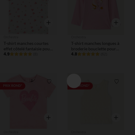
Aperçu rapide
Aperçu rapi
Orchestra
Orchestra
T-shirt manches courtes
T-shirt manches longues à
effet côtelé fantaisie pour
broderie bouclette pour
bébé fille
4.9
bébé fille
4.8
(8)
(62)
Liste de souhaits
Liste de 
PRIX ROND*
PRIX ROND*
Aperçu rapide
Aperçu rapi
Orchestra
Orchestra