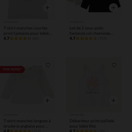
Aperçu rapide
Aperçu rapi
Orchestra
Orchestra
T-shirt manches courtes
Lot de 2 sous-pulls
print fantaisie pour bébé
fantaisie col cheminée
fille
4.7
pour bébé fille
4.7
(64)
(753)
Liste de souhaits
Liste de 
PRIX ROND*
Aperçu rapide
Aperçu rapi
Orchestra
Orchestra
T-shirt manches longues à
Débardeur print pailleté
broderie anglaise pour
pour bébé fille
bébé fille
4.8
4.7
(319)
(30)