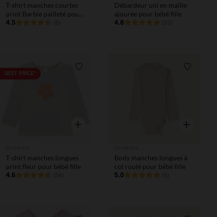
T-shirt manches courtes
Débardeur uni en maille
print Barbie pailleté pour
ajourée pour bébé fille
bébé fille
4.5
4.8
(8)
(33)
Liste de souhaits
Liste de 
BEST PRICE*
Aperçu rapide
Aperçu rapi
Orchestra
Orchestra
T-shirt manches longues
Body manches longues à
print fleur pour bébé fille
col roulé pour bébé fille
4.6
5.0
(54)
(4)