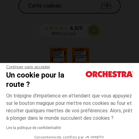
Carte cadeau
Continuer sans accepter
Un cookie pour la
CGV
route ?
CGU
Mentions légales
On trépigne d'impatience en attendant que vous appuyiez
*Conditions des offres en cours
sur le bouton magique pour mettre nos cookies au four et
Données personnelles
récolter quelques miettes de vos préférences. Alors, prêt
Gestion des cookies
à plonger dans le monde succulent des cookies ?
Accessibilité : non conforme
Lire la politique de confidentialité
Orchestra adhère au code déontologique de la Fédération du e-commerce
Consentements certifiés par