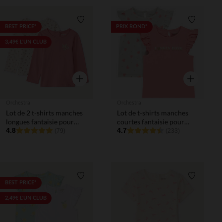
Liste de souhaits
Liste de 
BEST PRICE*
PRIX ROND*
3,49€ L'UN CLUB
Aperçu rapide
Aperçu rapi
Orchestra
Orchestra
Lot de 2 t-shirts manches
Lot de t-shirts manches
longues fantaisie pour
courtes fantaisie pour
bébé fille
4.8
bébé fille
4.7
(79)
(233)
Liste de souhaits
Liste de 
BEST PRICE*
2,49€ L'UN CLUB