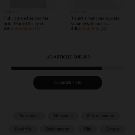
Orchestra
Orchestra
T-shirt manches courtes
T-shirt à manches courtes
print Marie Disney et
volantées et poche
sequins pour bébé fille
4.9
imprimée
4.8
(27)
(40)
168 ARTICLES SUR 208
CHARGER PLUS
Bons plans
Naissance
Future maman
Bébé fille
Bébé garçon
Fille
Garçon