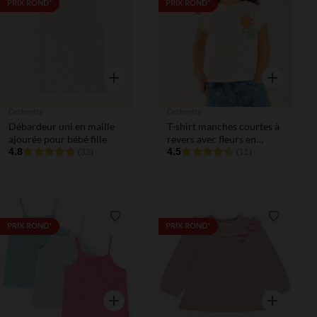
Liste de souhaits
Liste de 
PRIX ROND*
PRIX ROND*
Aperçu rapide
Aperçu rapi
Orchestra
Orchestra
Débardeur uni en maille
T-shirt manches courtes à
ajourée pour bébé fille
revers avec fleurs en
4.8
crochet pour bébé fille
4.5
(33)
(11)
Liste de souhaits
Liste de 
PRIX ROND*
PRIX ROND*
Aperçu rapide
Aperçu rapi