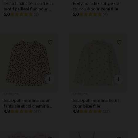
T-shirt manches courtes à
Body manches longues à
motif pailleté fluo pour
col roulé pour bébé fille
bébé fille
5.0
5.0
(1)
(4)
Liste de souhaits
Liste de 
Aperçu rapide
Aperçu rapi
Orchestra
Orchestra
Sous-pull imprimé cœur
Sous-pull imprimé fleuri
fantaisie et col cheminé
pour bébé fille
pour bébé fille
4.8
4.8
(47)
(22)