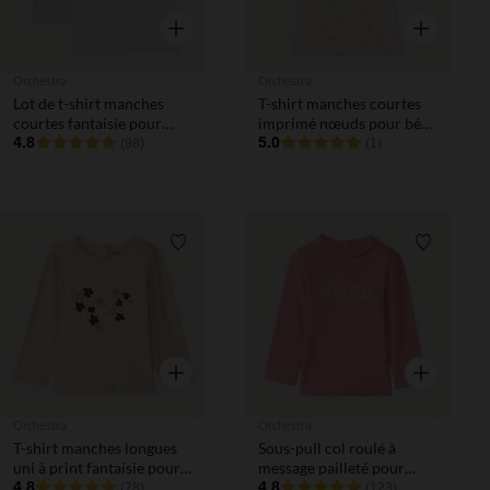
Aperçu rapide
Aperçu rapi
Orchestra
Orchestra
Lot de t-shirt manches
T-shirt manches courtes
courtes fantaisie pour
imprimé nœuds pour bébé
bébé fille
4.8
fille
5.0
(98)
(1)
Liste de souhaits
Liste de 
Aperçu rapide
Aperçu rapi
Orchestra
Orchestra
T-shirt manches longues
Sous-pull col roulé à
uni à print fantaisie pour
message pailleté pour
bébé fille
4.8
bébé fille
4.8
(78)
(123)