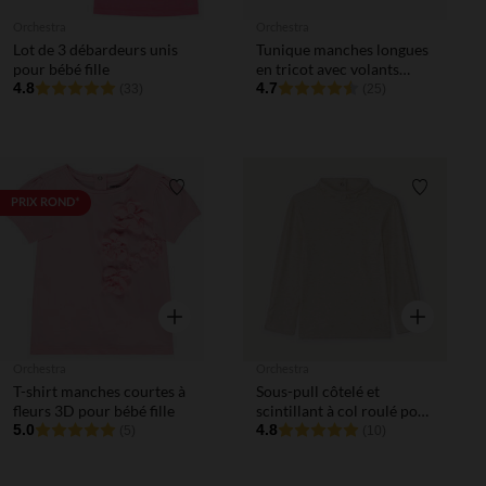
Orchestra
Orchestra
Lot de 3 débardeurs unis
Tunique manches longues
pour bébé fille
en tricot avec volants
4.8
pour bébé fille
4.7
(33)
(25)
Liste de souhaits
Liste de 
PRIX ROND*
Aperçu rapide
Aperçu rapi
Orchestra
Orchestra
T-shirt manches courtes à
Sous-pull côtelé et
fleurs 3D pour bébé fille
scintillant à col roulé pour
5.0
bébé fille
4.8
(5)
(10)