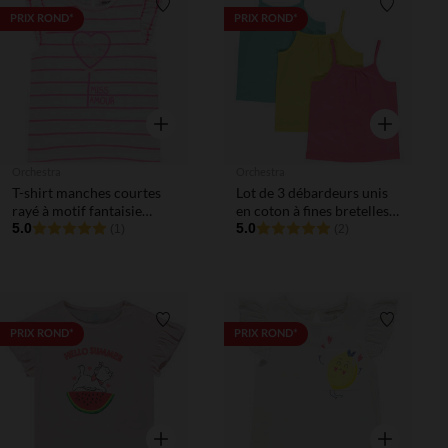
Liste de souhaits
Liste de 
PRIX ROND*
PRIX ROND*
Aperçu rapide
Aperçu rapi
Orchestra
Orchestra
T-shirt manches courtes
Lot de 3 débardeurs unis
rayé à motif fantaisie
en coton à fines bretelles
ludique
5.0
pour bébé fille
5.0
(1)
(2)
Liste de souhaits
Liste de 
PRIX ROND*
PRIX ROND*
Aperçu rapide
Aperçu rapi