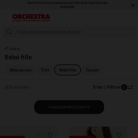
×
VOUS ALLEZ ADORER LA RENTRÉE ! DÉCOUVREZ LA NOUVELLE
COLLECTION !
T-shirts
Bébé fille
Bébé garçon
Fille
Bébé fille
Garçon
208 articles
Trier | Filtrer
0
CHARGER PRÉCÉDENTS