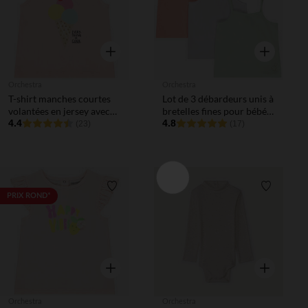
Aperçu rapide
Aperçu rapi
Orchestra
Orchestra
T-shirt manches courtes
Lot de 3 débardeurs unis à
volantées en jersey avec
bretelles fines pour bébé
print pour bébé fille
4.4
fille
4.8
(23)
(17)
Liste de souhaits
Liste de 
PRIX ROND*
Aperçu rapide
Aperçu rapi
Orchestra
Orchestra