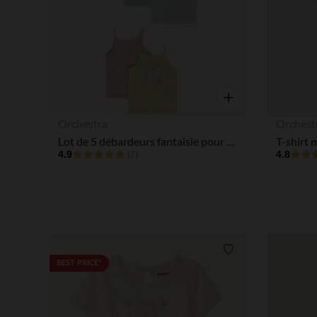
Aperçu rapide
Orchestra
Orchest
Lot de 5 débardeurs fantaisie pour bébé fille
4.9
4.8
(7)
Liste de souhaits
BEST PRICE*