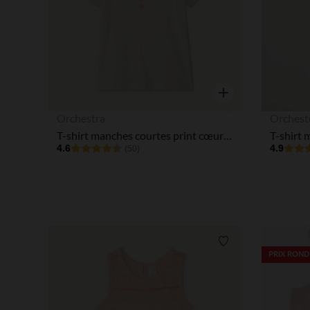
Aperçu rapide
Orchestra
Orchest
T-shirt manches courtes print cœurs pour bébé fille
4.6
4.9
(50)
Liste de souhaits
PRIX ROND