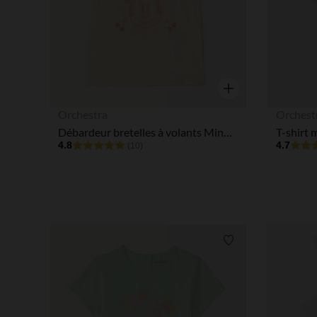
Aperçu rapide
Orchestra
Orchest
Débardeur bretelles à volants Minnie Disney pour bébé fille
4.8
4.7
(10)
Liste de souhaits