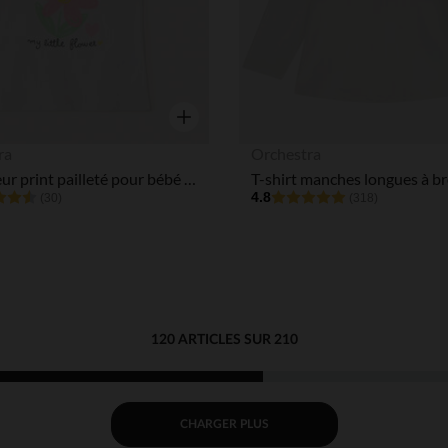
Aperçu rapide
ra
Orchestra
Débardeur print pailleté pour bébé fille
4.8
(30)
(318)
120 ARTICLES SUR 210
CHARGER PLUS