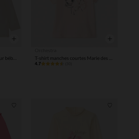
Aperçu rapide
Aperçu rapide
Orchestra
Sous-pull uni col cheminé pour bébé fille
T-shirt manches courtes Marie des Aristochats Disney pour bébé fille
4.7
(30)
Liste de souhaits
Liste de souha