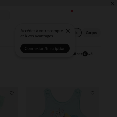
×
 !
Accédez à votre compte
Bébé garçon
Fille
Bébé fille
Garçon
et à vos avantages
Connexion/Inscription
210 articles
Trier | Filtrer
0
Liste de souhaits
Liste de souha