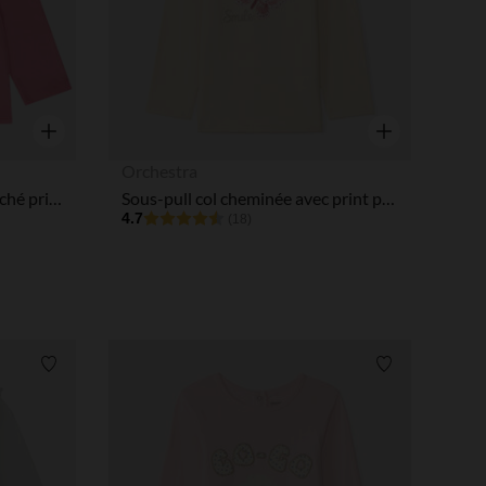
Aperçu rapide
Aperçu rapide
Orchestra
T-shirt manches longues à ruché print pailleté pour bébé fille
Sous-pull col cheminée avec print papillon et cording pour bébé fille
4.7
(18)
Liste de souhaits
Liste de souha