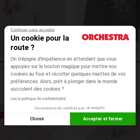
Continuer sans accepter
Un cookie pour la
route ?
Aperçu rapide
ra
Orchestra
On trépigne d'impatience en attendant que vous
T-shirt manches courtes noué avec Stitch et Angel Disney pour bébé fille
appuyiez sur le bouton magique pour mettre nos
(20)
cookies au four et récolter quelques miettes de vos
préférences. Alors, prêt à plonger dans le monde
succulent des cookies ?
Lire la politique de confidentialité
Consentements certifiés par
Liste de souhaits
*
PRIX ROND*
Choisir
Accepter et fermer
Axeptio consent
Plateforme de Gestion du Consentement : Personnalisez vos