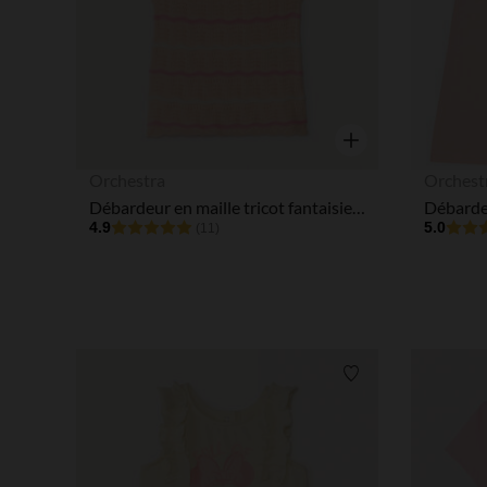
Aperçu rapide
Orchestra
Orchest
Débardeur en maille tricot fantaisie pour bébé fille
4.9
5.0
(11)
Liste de souhaits