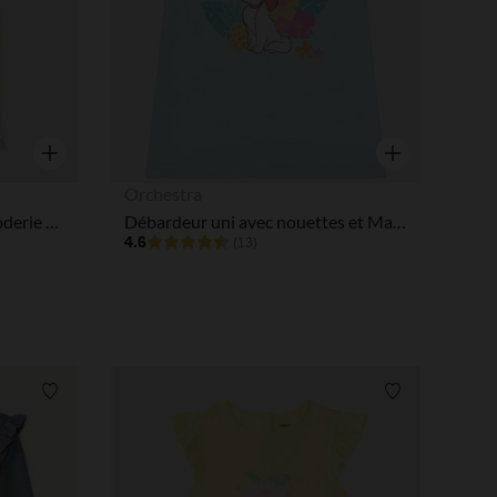
Aperçu rapide
Aperçu rapide
Orchestra
Débardeur col volanté en broderie anglaise et imprimé fraise pour bébé fille
Débardeur uni avec nouettes et Marie des Aristochats Disney pour bébé fille
4.6
(13)
Liste de souhaits
Liste de souha