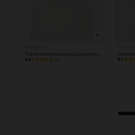
Aperçu rapide
Orchestra
Orchest
T-shirt manches courtes à papillons 3D pour bébé fille
4.9
4.7
(10)