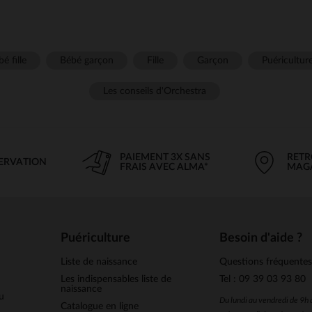
é fille
Bébé garçon
Fille
Garçon
Puéricultur
Les conseils d'Orchestra
PAIEMENT 3X SANS
RETR
SERVATION
FRAIS AVEC ALMA*
MAG
Puériculture
Besoin d'aide ?
Liste de naissance
Questions fréquente
Les indispensables liste de
Tel : 09 39 03 93 80
naissance
u
Du lundi au vendredi de 9h
Catalogue en ligne