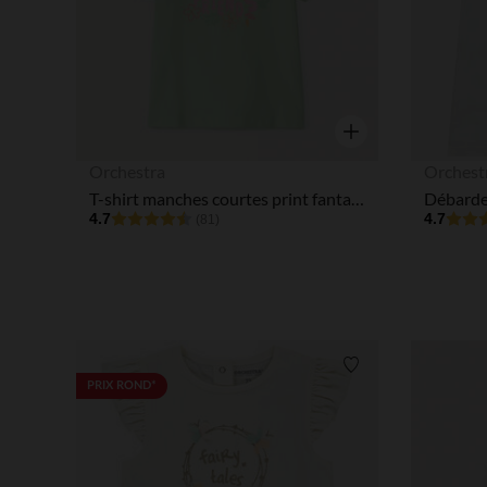
Aperçu rapide
Orchestra
Orchest
T-shirt manches courtes print fantaisie pailleté pour bébé fille
4.7
4.7
(81)
Liste de souhaits
PRIX ROND*