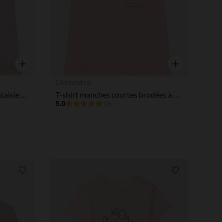
tres de confidentialité, en garantissant la conformité avec les
Aperçu rapide
Aperçu rapide
Orchestra
Débardeur à nœuds print fantaisie pour bébé fille
T-shirt manches courtes brodées à poche pour bébé fille
5.0
(3)
Liste de souhaits
Liste de souha