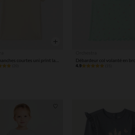
Aperçu rapide
ra
Orchestra
T-shirt manches courtes uni print lapin pour bébé fille
4.9
(20)
(15)
Liste de souhaits