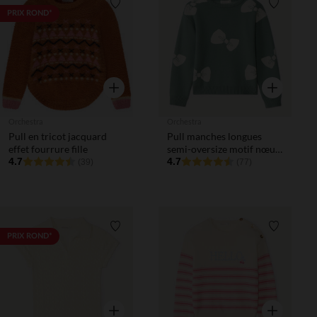
Liste de souhaits
Liste de 
PRIX ROND*
Aperçu rapide
Aperçu rapi
Orchestra
Orchestra
Pull en tricot jacquard
Pull manches longues
effet fourrure fille
semi-oversize motif nœud
4.7
fille
4.7
(39)
(77)
Liste de souhaits
Liste de 
PRIX ROND*
Aperçu rapide
Aperçu rapi