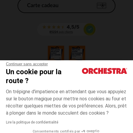
Carte cadeau
Continuer sans accepter
Un cookie pour la
CGV
route ?
CGU
Mentions légales
On trépigne d'impatience en attendant que vous appuyiez
*Conditions des offres en cours
sur le bouton magique pour mettre nos cookies au four et
Données personnelles
récolter quelques miettes de vos préférences. Alors, prêt
Gestion des cookies
à plonger dans le monde succulent des cookies ?
Accessibilité : non conforme
Lire la politique de confidentialité
Orchestra adhère au code déontologique de la Fédération du e-commerce
Consentements certifiés par