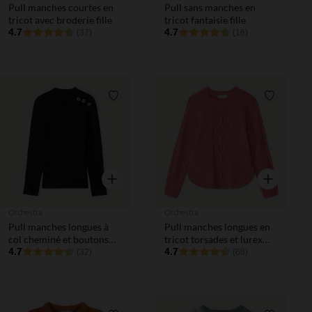
Pull manches courtes en
Pull sans manches en
tricot avec broderie fille
tricot fantaisie fille
4.7
4.7
(37)
(16)
Liste de souhaits
Liste de 
Aperçu rapide
Aperçu rapi
Orchestra
Orchestra
Pull manches longues à
Pull manches longues en
col cheminé et boutons
tricot torsades et lurex
fantaisie fille
4.7
pailleté fille
4.7
(32)
(68)