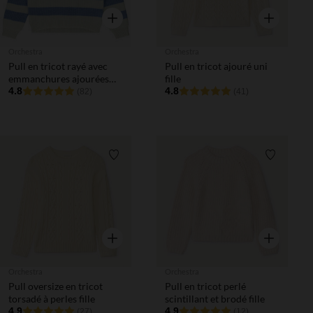
Aperçu rapide
Aperçu rapi
Orchestra
Orchestra
Pull en tricot rayé avec
Pull en tricot ajouré uni
emmanchures ajourées
fille
fille
4.8
4.8
(82)
(41)
Liste de souhaits
Liste de 
Aperçu rapide
Aperçu rapi
Orchestra
Orchestra
Pull oversize en tricot
Pull en tricot perlé
torsadé à perles fille
scintillant et brodé fille
4.9
4.9
(27)
(12)