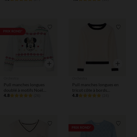
Liste de souhaits
Liste de 
PRIX ROND*
Aperçu rapide
Aperçu rapi
Orchestra
Orchestra
Pull manches longues
Pull manches longues en
doublé à motifs Noël
tricot côte à bords
Minnie Disney fille
4.8
contrastants fille
4.8
(26)
(24)
Liste de souhaits
Liste de 
PRIX ROND*