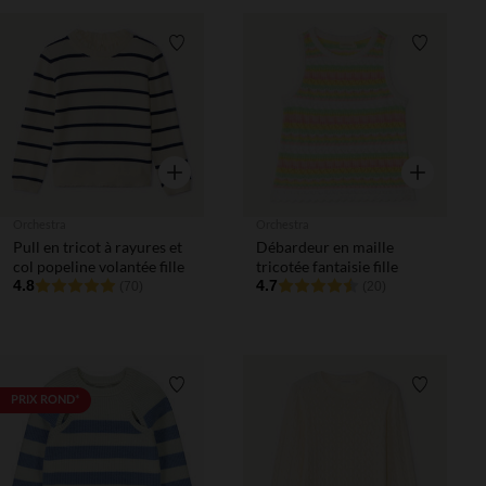
Liste de souhaits
Liste de 
Aperçu rapide
Aperçu rapi
Orchestra
Orchestra
Pull en tricot à rayures et
Débardeur en maille
col popeline volantée fille
tricotée fantaisie fille
4.8
4.7
(70)
(20)
Liste de souhaits
Liste de 
PRIX ROND*