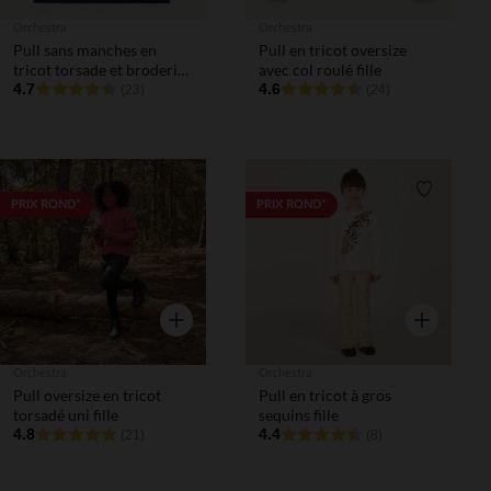
Orchestra
Orchestra
Pull sans manches en
Pull en tricot oversize
tricot torsade et broderie
avec col roulé fille
fille
4.7
4.6
(23)
(24)
Liste de souhaits
Liste de 
PRIX ROND*
PRIX ROND*
Aperçu rapide
Aperçu rapi
Orchestra
Orchestra
Pull oversize en tricot
Pull en tricot à gros
torsadé uni fille
sequins fille
4.8
4.4
(21)
(8)