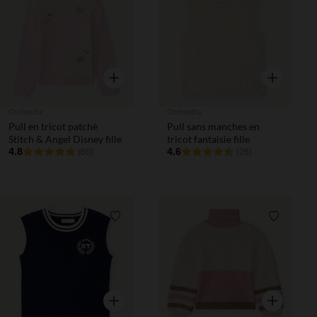
Liste de souhaits
Liste de 
Aperçu rapide
Aperçu rapi
Orchestra
Orchestra
Pull en tricot patché
Pull sans manches en
Stitch & Angel Disney fille
tricot fantaisie fille
4.8
4.6
(60)
(26)
Liste de souhaits
Liste de 
Aperçu rapide
Aperçu rapi