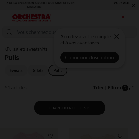
×
VOUS ALLEZ ADORER LA RENTRÉE ! DÉCOUVREZ LA NOUVELLE
COLLECTION !
Accédez à votre compte
et à vos avantages
Pulls,gilets,sweatshirts
Pulls
Connexion/Inscription
Sweats
Gilets
Pulls
51 articles
Trier | Filtrer
0
CHARGER PRÉCÉDENTS