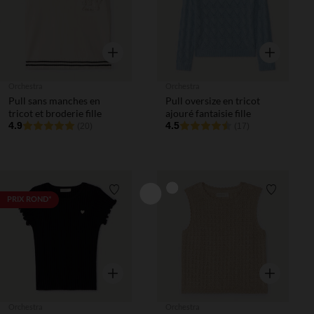
Aperçu rapide
Aperçu rapi
Orchestra
Orchestra
Pull sans manches en
Pull oversize en tricot
tricot et broderie fille
ajouré fantaisie fille
4.9
4.5
(20)
(17)
Liste de souhaits
Liste de 
PRIX ROND*
Aperçu rapide
Aperçu rapi
Orchestra
Orchestra