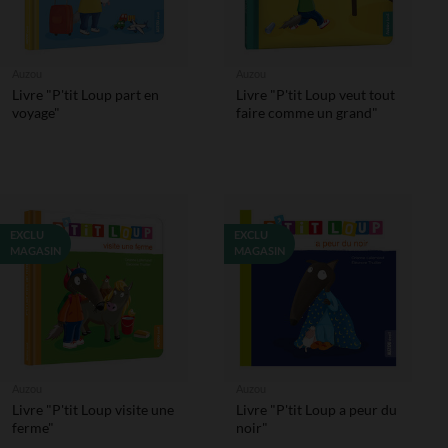
Auzou
Auzou
Livre "P'tit Loup part en
Livre "P'tit Loup veut tout
voyage"
faire comme un grand"
EXCLU
EXCLU
MAGASIN
MAGASIN
Auzou
Auzou
Livre "P'tit Loup visite une
Livre "P'tit Loup a peur du
ferme"
noir"