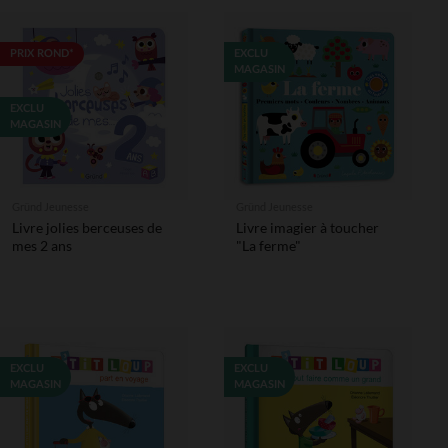
PRIX ROND*
EXCLU
MAGASIN
EXCLU
MAGASIN
Gründ Jeunesse
Gründ Jeunesse
Livre jolies berceuses de
Livre imagier à toucher
mes 2 ans
"La ferme"
EXCLU
EXCLU
MAGASIN
MAGASIN