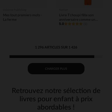
Usborne Publishing
Nathan
Mes tout premiers mots -
Livre T'choupi fête son
La ferme
anniversaire comme un
grand
5.0
(1)
1 296 ARTICLES SUR 1 426
CHARGER PLUS
Retrouvez notre sélection de
livres pour enfant à prix
abordables !