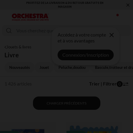
×
VOUS ALLEZ ADORER LA RENTRÉE ! DÉCOUVREZ LA NOUVELLE
COLLECTION !
Accédez à votre compte
et à vos avantages
Jouets & livres
Livre
Connexion/Inscription
Nouveautés
Jouet
Peluche,doudou
Bascule,trotteur et dr
1 426 articles
Trier | Filtrer
0
CHARGER PRÉCÉDENTS