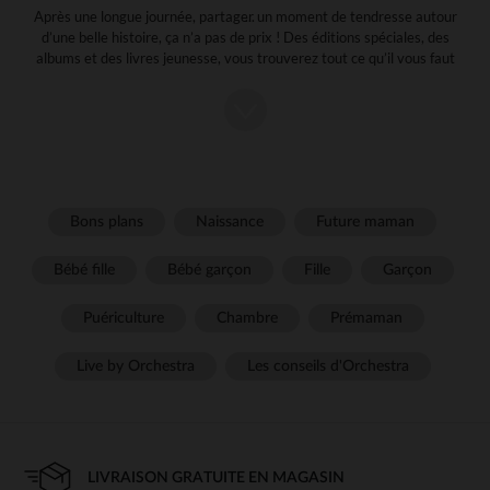
Après une longue journée, partager un moment de tendresse autour
d’une belle histoire, ça n’a pas de prix ! Des éditions spéciales, des
albums et des livres jeunesse, vous trouverez tout ce qu’il vous faut
sur notre site et en magasin.
Quels sont les bienfaits de la lecture
pour un enfant ?
Dès les premiers jours de bébé, vous pouvez commencer à lui lire des
histoires. L’activité lecture vous permettra de créer un instant
Bons plans
Naissance
Future maman
reposant et sécurisant pour votre enfant quel que soit son âge. Elle
vous permettra également de créer une intimité et une complicité
avec votre tout-petit. De plus, la lecture offre de nombreux bienfaits :
Bébé fille
Bébé garçon
Fille
Garçon
Stimule le cerveau
Puériculture
Chambre
Prémaman
Améliore l’acquisition du langage
Développe le vocabulaire
Diminue le stress
Live by Orchestra
Les conseils d'Orchestra
Améliore l’attention et la concentration
Améliore la mémoire
Alors il ne vous reste plus qu’à prendre la voix des héros préférés de
votre petit bout ! En grandissant, votre enfant pourra lire tout seul et
ainsi améliorer ses capacités intellectuelles et ses connaissances sur
LIVRAISON GRATUITE EN MAGASIN