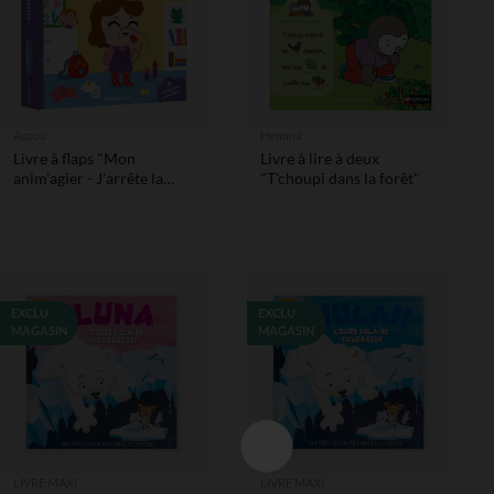
Auzou
Hemma
Livre à flaps "Mon
Livre à lire à deux
anim'agier - J'arrête la
"T'choupi dans la forêt"
tétine"
EXCLU
EXCLU
MAGASIN
MAGASIN
LIVRE MAXI
LIVRE MAXI