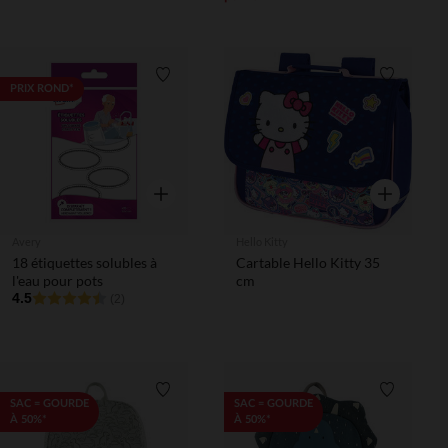
Liste de souhaits
Liste de 
PRIX ROND*
Aperçu rapide
Aperçu rapi
Avery
Hello Kitty
18 étiquettes solubles à
Cartable Hello Kitty 35
l'eau pour pots
cm
4.5
(2)
Liste de souhaits
Liste de 
SAC = GOURDE
SAC = GOURDE
À 50%*
À 50%*