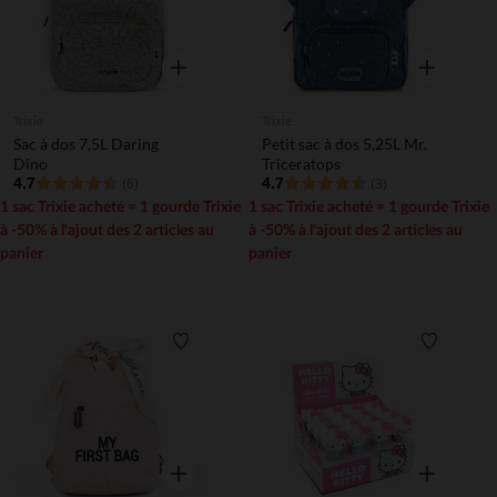
Aperçu rapide
Aperçu rapi
Trixie
Trixie
Sac à dos 7,5L Daring
Petit sac à dos 5,25L Mr.
Dino
Triceratops
4.7
4.7
(6)
(3)
1 sac Trixie acheté = 1 gourde Trixie
1 sac Trixie acheté = 1 gourde Trixie
à -50% à l'ajout des 2 articles au
à -50% à l'ajout des 2 articles au
panier
panier
Liste de souhaits
Liste de 
Aperçu rapide
Aperçu rapi