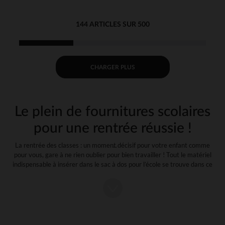
144 ARTICLES SUR 500
CHARGER PLUS
Le plein de fournitures scolaires
pour une rentrée réussie !
La rentrée des classes : un moment décisif pour votre enfant comme
pour vous, gare à ne rien oublier pour bien travailler ! Tout le matériel
indispensable à insérer dans le sac à dos pour l’école se trouve dans ce
guide. Une liste complète selon l’âge et le niveau scolaire de votre
enfant.
Nous avons respecté deux éléments primordiaux pour constituer la
liste des fournitures : un cartable allégé afin de préserver le dos de
votre enfant et un budget raisonnable avec des prix attractifs !