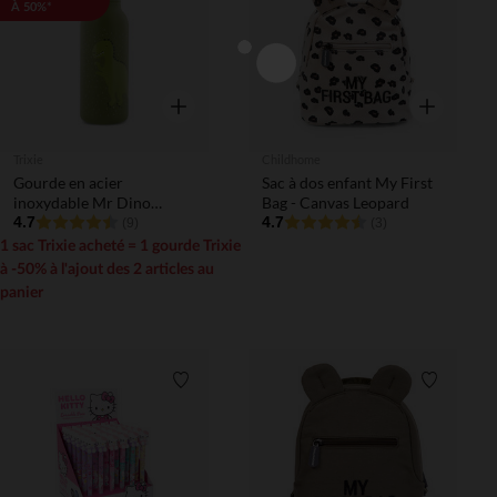
À 50%*
Aperçu rapide
Aperçu rapi
Trixie
Childhome
Gourde en acier
Sac à dos enfant My First
inoxydable Mr Dino
Bag - Canvas Leopard
500ml
4.7
4.7
(9)
(3)
1 sac Trixie acheté = 1 gourde Trixie
à -50% à l'ajout des 2 articles au
panier
Liste de souhaits
Liste de 