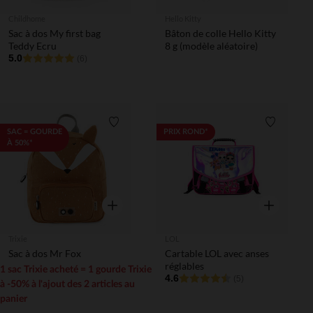
Childhome
Hello Kitty
Sac à dos My first bag
Bâton de colle Hello Kitty
Teddy Ecru
8 g (modèle aléatoire)
5.0
(6)
Liste de souhaits
Liste de 
SAC = GOURDE
PRIX ROND*
À 50%*
Aperçu rapide
Aperçu rapi
Trixie
LOL
Sac à dos Mr Fox
Cartable LOL avec anses
réglables
1 sac Trixie acheté = 1 gourde Trixie
4.6
(5)
à -50% à l'ajout des 2 articles au
panier