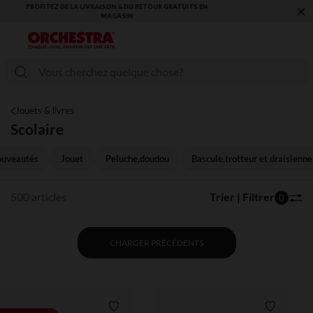
×
VOUS ALLEZ ADORER LA RENTRÉE ! DÉCOUVREZ LA NOUVELLE
COLLECTION !
Jouets & livres
Scolaire
uveautés
Jouet
Peluche,doudou
Bascule,trotteur et draisienne
500 articles
Trier | Filtrer
0
CHARGER PRÉCÉDENTS