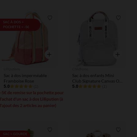
Liste de souhaits
Liste de 
SAC À DOS +
POCHETTE = -5€
Aperçu rapide
Aperçu rapi
Lilliputiens
Childhome
Sac à dos imperméable
Sac à dos enfants Mini
Framboise Rose
Club Signature Canvas Off
5.0
White
5.0
(1)
(1)
-5€ de remise sur la pochette pour
l'achat d'un sac à dos Lilliputien (à
l'ajout des 2 articles au panier)
Liste de souhaits
Liste de 
SAC = GOURDE