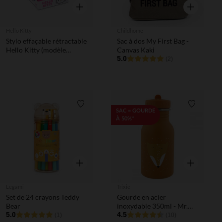
Aperçu rapide
Aperçu rapi
Hello Kitty
Childhome
Stylo effaçable rétractable
Sac à dos My First Bag -
Hello Kitty (modèle
Canvas Kaki
aléatoire)
5.0
(2)
Liste de souhaits
Liste de 
SAC = GOURDE
À 50%*
Aperçu rapide
Aperçu rapi
Legami
Trixie
Set de 24 crayons Teddy
Gourde en acier
Bear
inoxydable 350ml - Mr.
5.0
Fox
4.5
(1)
(10)