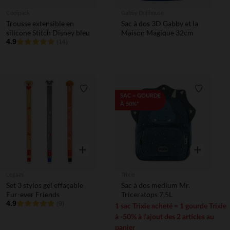
Coolpack
Gabby Dollhouse
Trousse extensible en
Sac à dos 3D Gabby et la
silicone Stitch Disney bleu
Maison Magique 32cm
4.9
(14)
Liste de souhaits
Liste de 
SAC = GOURDE
À 50%*
Aperçu rapide
Aperçu rapi
Legami
Trixie
Set 3 stylos gel effaçable
Sac à dos medium Mr.
Fur-ever Friends
Triceratops 7,5L
4.9
(9)
1 sac Trixie acheté = 1 gourde Trixie
à -50% à l'ajout des 2 articles au
panier