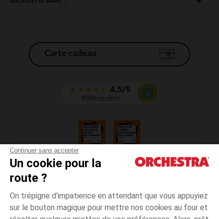
Une paire de ciseaux : optez pour des ciseaux de 12 à 13 cm au
bout rond et à métal.
Une règle plate en plastique : d’environ 30cm pour tracer les
plus belles lignes sur le cahier.
Un tube de colle : il sera très pratique pour les différentes
activités de découpage et collage.
Carte cadeau
Ces différents accessoires scolaires sont tous plus utiles les uns que
les autres. Un matériel de qualité pour avoir de super notes !
Continuer sans accepter
Un cookie pour la
CGV
route ?
CGU
Mentions légales
On trépigne d'impatience en attendant que vous appuyiez
*Conditions des offres en cours
sur le bouton magique pour mettre nos cookies au four et
Données personnelles