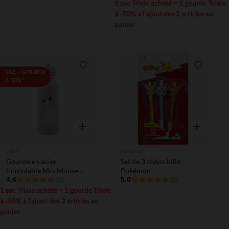
1 sac Trixie acheté = 1 gourde Trixie
à -50% à l'ajout des 2 articles au
panier
Liste de souhaits
Liste de 
SAC = GOURDE
À 50%*
Aperçu rapide
Aperçu rapi
Trixie
Pokemon
Gourde en acier
Set de 3 stylos bille
inoxydable Mrs Mouse
Pokémon
500ml
4.4
5.0
(5)
(2)
1 sac Trixie acheté = 1 gourde Trixie
à -50% à l'ajout des 2 articles au
panier