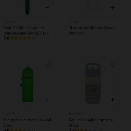
Aperçu rapide
Aperçu rapi
Legami
Legami
Stylo à bille 2 couleurs
Trousse en silicone Kawaii
bleu/orange Click&Clack
Unicorn
tigre
5.0
(1)
Liste de souhaits
Liste de 
Aperçu rapide
Aperçu rapi
Legami
Badabulle
Trousse en silicone Kawaii
Gourde à paille imprimé
Dino
chats
3.0
3.2
(1)
(5)