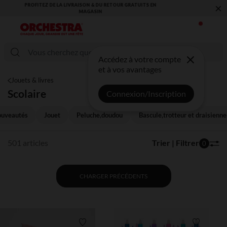
×
VOUS ALLEZ ADORER LA RENTRÉE ! DÉCOUVREZ LA NOUVELLE
COLLECTION !
Accédez à votre compte
et à vos avantages
Jouets & livres
Scolaire
Connexion/Inscription
uveautés
Jouet
Peluche,doudou
Bascule,trotteur et draisienne
501 articles
Trier | Filtrer
0
CHARGER PRÉCÉDENTS