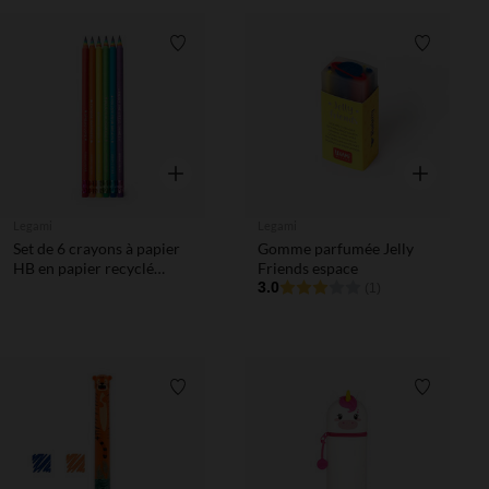
Liste de souhaits
Liste de 
Aperçu rapide
Aperçu rapi
Legami
Legami
Set de 6 crayons à papier
Gomme parfumée Jelly
HB en papier recyclé
Friends espace
Rainbow
3.0
(1)
Liste de souhaits
Liste de 