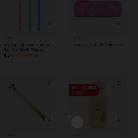
Aperçu rapide
Aperçu rapi
PATIO
Barbie
Stylo gel bleu en silicone
Trousse ronde Barbie rose
flexible Stitch Disney
(modèle aléatoire)
4.5
(30)
Liste de souhaits
Liste de 
SAC = GOURDE
À 50%*
Aperçu rapide
Aperçu rapi
Legami
Trixie