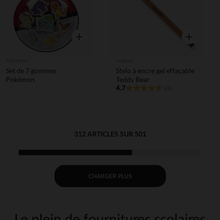
Aperçu rapide
Aperçu rapi
Pokemon
Legami
Set de 7 gommes
Stylo à encre gel effaçable
Pokémon
Teddy Bear
4.7
(3)
312 ARTICLES SUR 501
CHARGER PLUS
Le plein de fournitures scolaires