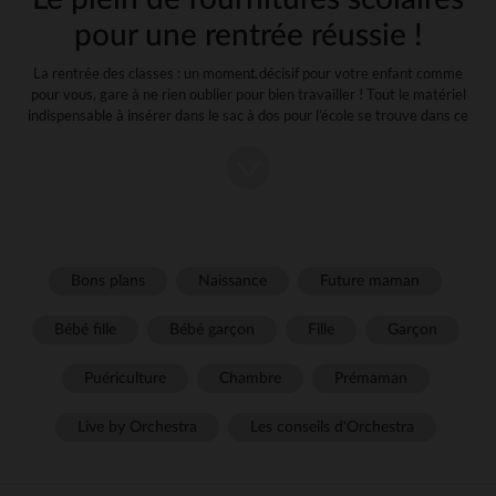
pour une rentrée réussie !
La rentrée des classes : un moment décisif pour votre enfant comme
pour vous, gare à ne rien oublier pour bien travailler ! Tout le matériel
indispensable à insérer dans le sac à dos pour l’école se trouve dans ce
guide. Une liste complète selon l’âge et le niveau scolaire de votre
enfant.
Nous avons respecté deux éléments primordiaux pour constituer la
liste des fournitures : un cartable allégé afin de préserver le dos de
votre enfant et un budget raisonnable avec des prix attractifs !
La liste pour la maternelle (de la petite à
Bons plans
Naissance
Future maman
la grande section)
Bébé fille
Bébé garçon
Fille
Garçon
Le cartable/sac à dos : optez pour un cartable rigide au design
ludique et mignon. Vous pouvez retrouver toute une gamme de
Puériculture
Chambre
Prémaman
sac à dos fantaisie de la marque Les Déglingos.
Un gobelet/Tasse en plastique : votre enfant pourra se
désaltérer à tout moment de la journée, durant les temps de
Live by Orchestra
Les conseils d'Orchestra
classe, de collation ou de récréation ! Il est conseillé d’opter
pour une timbale en inox ou en silicone incassable.
Une paire de chaussons : il est préférable de choisir des