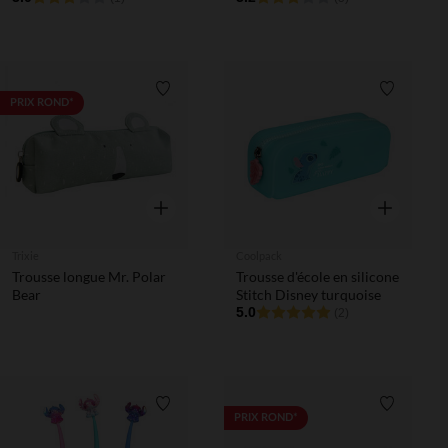
Liste de souhaits
Liste de 
PRIX ROND*
Aperçu rapide
Aperçu rapi
Trixie
Coolpack
Trousse longue Mr. Polar
Trousse d'école en silicone
Bear
Stitch Disney turquoise
5.0
(2)
Liste de souhaits
Liste de 
PRIX ROND*