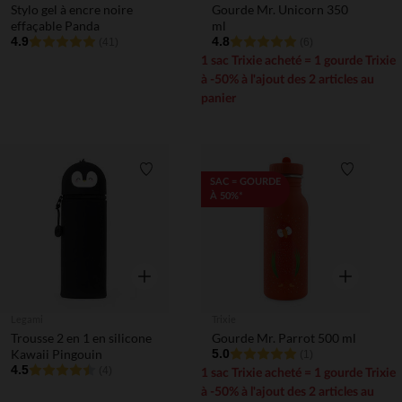
Stylo gel à encre noire
Gourde Mr. Unicorn 350
effaçable Panda
ml
4.9
4.8
(41)
(6)
1 sac Trixie acheté = 1 gourde Trixie
à -50% à l'ajout des 2 articles au
panier
Liste de souhaits
Liste de 
SAC = GOURDE
À 50%*
Aperçu rapide
Aperçu rapi
Legami
Trixie
Trousse 2 en 1 en silicone
Gourde Mr. Parrot 500 ml
Kawaii Pingouin
5.0
(1)
4.5
(4)
1 sac Trixie acheté = 1 gourde Trixie
à -50% à l'ajout des 2 articles au