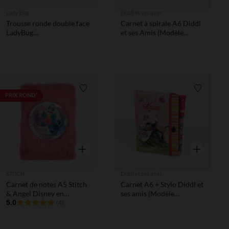
Lady Bug
Diddl et ses amis
Trousse ronde double face
Carnet à spirale A6 Diddl
LadyBug
et ses Amis (Modèle
Miraculous/imprimé
Aléatoire)
Liste de souhaits
Liste de 
PRIX ROND*
Aperçu rapide
Aperçu rapi
STITCH
Diddl et ses amis
Carnet de notes A5 Stitch
Carnet A6 + Stylo Diddl et
& Angel Disney en
ses amis (Modèle
peluche rose
5.0
aléatoire)
(4)