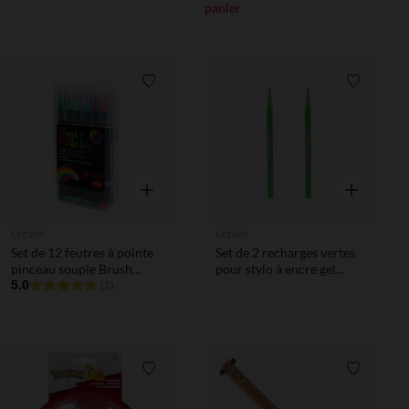
panier
Liste de souhaits
Liste de 
Aperçu rapide
Aperçu rapi
Legami
Legami
Set de 12 feutres à pointe
Set de 2 recharges vertes
pinceau souple Brush
pour stylo à encre gel
Markers
5.0
effaçable Lovely Friends
(1)
Liste de souhaits
Liste de 